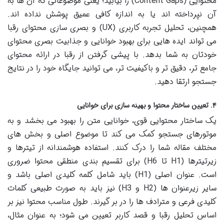
محتوایی (Content Gaps) را بیابید؛ یعنی موضوعاتی که آن ها به
آن نپرداخته اند یا به اندازه کافی عمیق پوشش نداده اند.
همچنین، تحلیل تجربه کاربری (UX) و بصری سازی محتوای رقبا
می تواند ایده هایی برای بهبود خوانایی و جذابیت بصری محتوای
خودتان به شما بدهد. با پیشی گرفتن از رقبا در ارائه محتوای
جامع تر، دقیق تر و باکیفیت تر، می توانید جایگاه خود را در نتایج
جستجو ارتقا دهید.
۴. تعیین ساختار محتوا و بهینه سازی برای خوانایی
یک ساختار محتوایی قوی، خوانایی متن را بهبود می بخشد و به
موتورهای جستجو کمک می کند تا موضوع اصلی و بخش های
مختلف مقاله شما را درک کنند. استفاده هوشمندانه از تیترها و
زیرتیترها (H1 تا H6) برای تقسیم بندی منطقی محتوا ضروری
است. عنوان اصلی (H1) باید شامل کلمه کلیدی اصلی باشد و
سایر زیرعنوان ها (H2 و H3) نیز باید به صورت طبیعی کلمات
کلیدی فرعی و مترادف ها را در بر گیرند. طول مناسب محتوا نیز بر
اساس تحلیل رقبا و قصد کاربر تعیین می شود؛ به عنوان مثال،