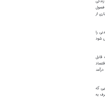
زندگی
 فصول
ری از
نی را
ی شود
 قابل
قتصاد
درآمد
یی که
رف به