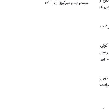
گان و
سیستم ایمنی ترموکوپل (ای ال کا)
اطراف
زشمند
کولی،
ر سال
ت بین
خور را
حراست