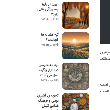
تبریز در پاییز
چه ویژگی هایی
دارد؟
11 مرداد 1405
تپه صلیب ها
کجاست؟
10 مرداد 1405
مچنین
نطقه،
تپه مغناطیسی
در لداخ چگونه
عمل می کند؟
8 مرداد 1405
ور، عمق آب آن است. این تالاب به طور معمول دارای عمقی در حدود ۶ متر است
مناسب
تجربه ی آشپزی
بومی و فرهنگ
غذایی کیش