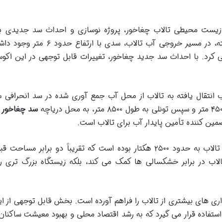
و زیست محیطی تالاب چغاخور، پروژه نوسازی و احداث سد جدیدی ب
دریاچه این تالاب صورت گرفته است. در گذشته، در مسیر خروجی آب تالاب، سدی با 
 حدود ۱۳۶۰ هکتار حفظ می کرد. با احداث سد جدید چغاخور، تغییرات قابل توجهی در این ا
نتقال یافته به تالاب از محل آب جمع آوری شده در سد انحرافی س
سد چغاخور
ا
مین کننده تأمین پایدار آب برای تالاب است.
نتیجه این نوسازی، افزایش چشمگیر مساحت تالاب به حدود ۲۵۰۰ هکتار بوده است که تقریباً دو برابر مس
اب در برابر خشکسالی ها کمک می کند، بلکه زیستگاه بزرگ تری را
اری های بیشتری از تالاب را فراهم آورده است. بخش قابل توجهی از ا
ستفاده قرار می گیرد که به رشد اقتصاد محلی و بهبود معیشت ساکنا