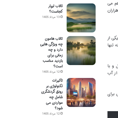
هم می
تالاب لیپار
زاران
کجاست؟
13 مرداد 1405
کی از
تالاب هامون
چه ویژگی هایی
ین المللی، با مساحتی در حدود ۲۳۰۰ هکتار، نه تنها
دارد و چه
زمانی برای
بازدید مناسب
گرم سال و با
است؟
از آب
12 مرداد 1405
تأثیرات
تکنولوژی بر
رونق گردشگری
ی برای
شامل چه
مواردی می
شود؟
12 مرداد 1405