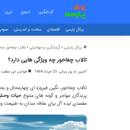
گردشگری
استیل
تبریز
پرتال پارسی
اقتصادی
سلامت و تندرستی
عموم
پرتال پارسی
»
گردشگری و مهاجرتی
»
تالاب چغاخور چه 
تالاب چغاخور چه ویژگی هایی دارد؟
آخرین به روز رسانی: 23 خرداد 1404
خواندن این مطلب 18 دقیقه زمان میبرد
تالاب چغاخور، نگین فیروزه ای چهارمحال و بخت
پرندگان مهاجر و گونه های متنوع
حیات وحش
مقصدی ایده آل برای علاقه مندان به طبیعت و