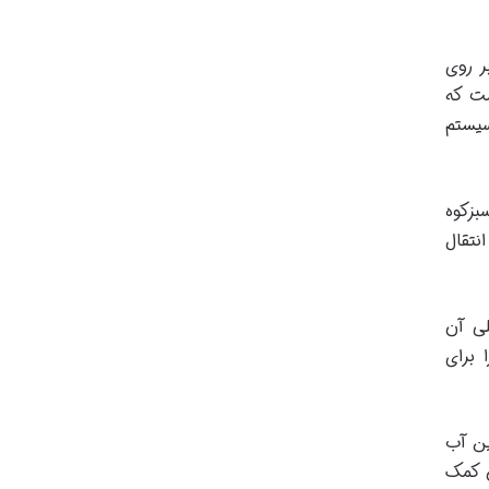
ر روی
ارتفاع حدود ۶ متر وجود داشت که
کوسیستم
بزکوه
نتقال
احت قبلی آن
 برای
ین آب
ن کمک