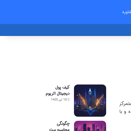
اوره
کیف پول
دیجیتال اتریوم
18 تیر 1405
صرافی غیرمتمرکز
فراهم آورده و با
چگونگی
محاسبه بیت