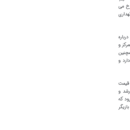
ار زمانی رخ می
هداری
را ارائه درباره
رکز و
مچنین
ارد و
 قیمت
رشد و
ده مانند Uniswap V4 انتظار می رود که
ازیگر