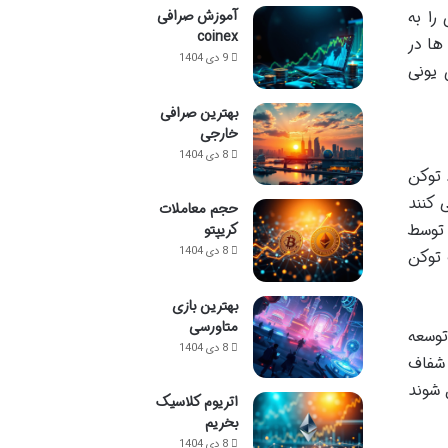
یدی را به
آموزش صرافی
coinex
ها در
9 دی 1404
 یونی
بهترین صرافی
خارجی
8 دی 1404
 توکن
ی کنند
حجم معاملات
 که توسط
کریپتو
8 دی 1404
ندگان جفت توکن
بهترین بازی
متاورسی
توسعه
8 دی 1404
 شفاف
 شوند
اتریوم کلاسیک
بخریم
8 دی 1404