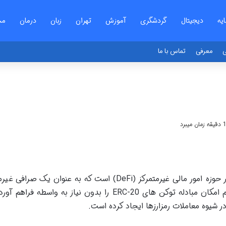
یه
دیجیتال
گردشگری
آموزش
تهران
زبان
درمان
مش
ی
معرفی
تماس با ما
یونی سواپ با نماد UNI یک پروتکل پیشگام در حوزه امور مالی غیرمتمرکز (DeFi) است که به عنوان یک 
(DEX) بر بستر اتریوم عمل می کند. این پلتفرم امکان مبادله توکن های ERC-20 را بدون نیاز به واسطه 