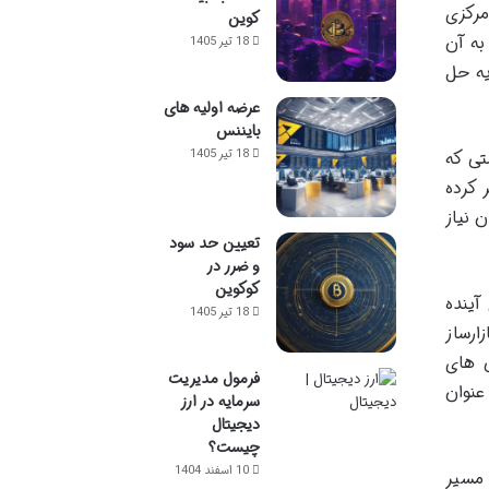
مرکزی
کوین
به آن
18 تیر 1405
یه حل
عرضه اولیه های
بایننس
وژه از پستی که
18 تیر 1405
سازهای خودکار (Automated Market Makers) منتشر کرده
 نیاز
تعیین حد سود
و ضرر در
کوکوین
رای آینده
18 تیر 1405
د اما مفهوم بازارساز
ی های
فرمول مدیریت
عنوان
سرمایه در ارز
دیجیتال
چیست؟
10 اسفند 1404
 مسیر