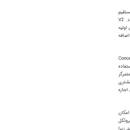
بادله مستقیم
توکن های ERC-20 با یکدیگر بود بدون نیاز به واسطه ETH. این ویژگی کارایی را افزایش و هزینه ها را کاهش داد. V2
نگی اولیه
 در همان تراکنش بازپرداخت کنند. اوراکل های قیمت آنچین (On-chain Price Oracles) نیز به V2 اضافه
ژگی اصلی V3 نقدینگی متمرکز (Concentrated
تفاده
 متمرکز
یشتری
قدینگی اجازه
 که امکان
مدترین پروتکل
 زیرا