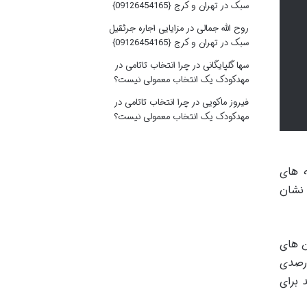
سبک در تهران و کرج {09126454165}
روح الله جمالی
در
مزایایی اجاره جرثقیل
سبک در تهران و کرج {09126454165}
سها گلپایگانی
در
چرا انتخاب تاتامی در
مهدکودک یک انتخاب معمولی نیست؟
فیروز ماکویی
در
چرا انتخاب تاتامی در
مهدکودک یک انتخاب معمولی نیست؟
ه های
 نشان
توکن های
می کرد. هر استخر نقدینگی شامل یک توکن ERC-20 و اتر بود. کارمزد ثابت 0.3 درصدی
ات مفهوم قدرتمند برای