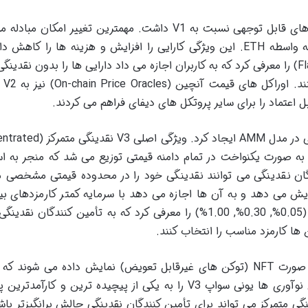
در می 2020 معرفی شد و بهبودهای قابل توجهی نسبت به V1 داشت. مهمترین تغییر امکان م
همچنین قابلیت مبادله های فلش (Flash Swaps) را معرفی کرد که به کاربران اجازه می داد دارایی ها را بدون نقدی
قرض بگیرند و
اعتماد را برای سایر پروتکل های دیفای فراهم می کردند.
در می 2021 به بازار آمد و انقلابی در مدل AMM ایجاد کرد. وی
دینگی به صورت یکنواخت در تمام دامنه قیمتی توزیع می شد که منجر به اس
یه می شد. در V3 تأمین کنندگان نقدینگی می توانند نقدینگی خود را در محدوده قیمتی مشخصی
زایش می دهد و به آن ها اجازه می دهد با سرمایه کمتر کارمزدهای ب
کسب کنند. V3 همچنین چندین سطح کارمزد (0.05%, 0.30%, 1.00%) را معرفی کرد که به تأمین کنندگان ن
 کارمزد مناسب را انتخاب کنند.
علاوه بر این موقعیت های نقدینگی در V3 به صورت NFT (توکن های غیرقابل تعویض) نمایش داده می شوند
مدیریت و انتقال آن ها را فراهم می کند. این نوآوری ها یونی سواپ V3 را به یکی از پیچیده ترین و کارآ
ی متمرکز می تواند برای تأمین کنندگان نقدینگی چالش برانگیزتر باشد