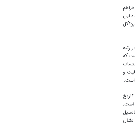
ان فراهم
ه این
ر پروتکل
را در رتبه
ست که
حتساب
میزان فعالیت و
 است.
 اوج که در تاریخ
ه آن دست یافته است.
تانسیل
ن تر از ATH باشد می تواند نشان