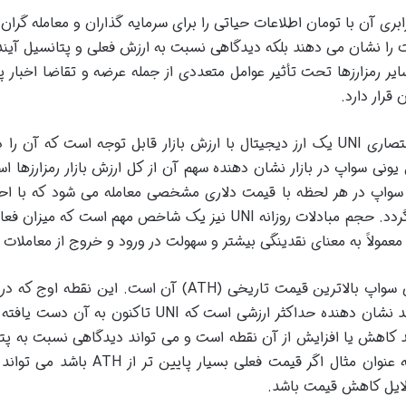
یمت یونی سواپ (UNI) و نرخ برابری آن با تومان اطلاعات حیاتی را برای سرمایه گذاران و معامله گر
مت را نشان می دهند بلکه دیدگاهی نسبت به ارزش فعلی و پتانسیل آیند
 ارائه می دهند. قیمت UNI مانند سایر رمزارزها تحت تأثیر عوامل متعددی از جمله عرضه و تقاضا اخبا
 قرار دارد.
بر اساس داده های بازار یونی سواپ با نماد اختصاری UNI یک ارز دیجیتال با ارزش بازار قابل توجه است که آن 
س یونی سواپ در بازار نشان دهنده سهم آن از کل ارزش بازار رمزارزها ا
 سواپ در هر لحظه با قیمت دلاری مشخصی معامله می شود که با ا
نرخ تتر به تومان ارزش ریالی آن محاسبه می گردد. حجم مبادلات روزانه UNI نیز یک شاخص مهم است که 
 معمولاً به معنای نقدینگی بیشتر و سهولت در ورود و خروج از معاملات
یکی از نقاط عطف مهم در تاریخچه قیمت یونی سواپ بالاترین قیمت تاریخی (ATH) آن است. این نقطه
۱۵ اردیبهشت ۱۴۰۰ (05 می 2021) به ثبت رسید نشان دهنده حداکثر ارزشی است که UNI تاکنون ب
AT نشان دهنده درصد کاهش یا افزایش از آن نقطه است و می تواند دیدگاهی نسبت به پ
رشد مجدد یا وضعیت فعلی بازار ارائه دهد. به عنوان مثال اگر قیمت فعلی بسیار پایی
دلایل کاهش قیمت باشد.