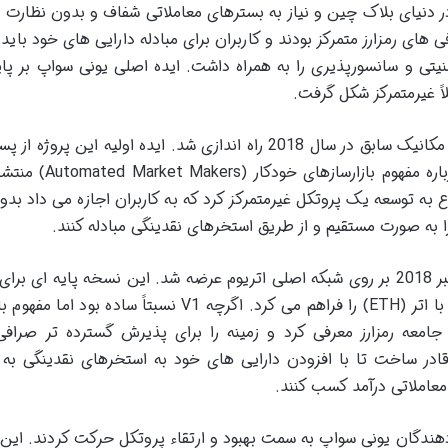
در دنیای بلاک چین و نیاز به بسترهای معاملاتی شفاف و بدون نظارت 
های رمزارز متمرکز بودند و کاربران برای مبادله دارایی های خود باید 
یتی و سانسورپذیری را به همراه داشت. ایده اصلی یونی سواپ بر پا
ً غیرمتمرکز شکل گرفت.
پروتکل یونی سواپ توسط هیدن آدامز مهندس مکانیک سابق در سال 2018 راه اندازی شد. ایده اولیه این پر
ویتالیک بوترین خالق اتریوم در سال 2017 درباره مفهوم بازار
وع به توسعه یک پروتکل غیرمتمرکز کرد که به کاربران اجازه می داد بدون
نسخه اولیه یونی سواپ (Uniswap V1) در نوامبر 2018 بر روی شبکه اصلی اتریوم عرضه شد. این نسخه پایه ای ب
دیفای بود و امکان مبادله توکن های ERC-20 با اتر (ETH) را فراهم می کرد. اگرچه V1 نسبتاً ساده بو
امعه رمزارز معرفی کرد و زمینه را برای پذیرش گسترده تر صراف
ا قادر ساخت تا با افزودن دارایی های خود به استخرهای نقدینگی به 
معاملاتی درآمد کسب کنند.
دهندگان یونی سواپ به سمت بهبود و ارتقاء پروتکل حرکت کردند. این