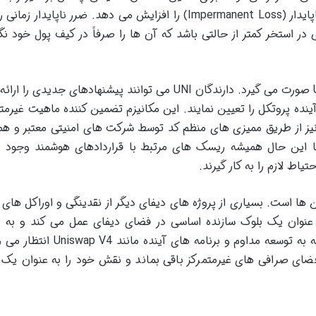
نیاز به مدیریت فعال تری دارد و ریسک ضرر ناپایدار (Impermanent Loss) را افزایش می دهد. ضرر ناپاید
در استخر کمتر از حالتی باشد که آن ها را صرفاً در کیف پول خود نگ
حکمرانی پروتکل یونی سواپ از طریق توکن UNI صورت می گیرد. دارندگان UNI می توانند پیشنهادهای جدیدی 
ینده پروتکل را تعیین نمایند. این مکانیزم تضمین کننده ماهیت غیرمتم
یز از طریق ممیزی های منظم کد توسط شرکت های امنیتی معتبر و ه
 این حال همیشه ریسک های مرتبط با قراردادهای هوشمند وجود د
یاط لازم را به کار گیرند.
کن ها است. بسیاری از پروژه های دیفای دیگر از نقدینگی و اوراکل های
 عنوان یک بلوک سازنده اساسی در فضای دیفای عمل می کند و به 
پیچیدگی کل این صنعت کمک می کند. با توجه به توسعه مداوم و برنامه های آین
ای صرافی های غیرمتمرکز باقی بماند و نقش خود را به عنوان یک ب