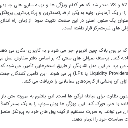
به معرفی نسخه های بعدی یونی سواپ یعنی V2 و V3 منجر شد که هر کدام ویژگی ها و بهینه سازی های جد
ا از یک آزمایش اولیه به یکی از قدرتمندترین و پرکاربردترین پروتکل 
نوان یک ستون اصلی در این صنعت تثبیت نمود. از زمان راه اندازی
ی های غیرمتمرکز قرار داشته است.
 بر روی بلاک چین اتریوم اجرا می شود و به کاربران امکان می دهد
مرکزی مبادله کنند. برخلاف صرافی های سنتی که بر اساس دفتر سفارش عمل م
پ از مدل بازارساز خودکار (AMM) بهره می برد. در این مدل نقدینگی از طریق استخرهایی تأمین می شود
کاربران عادی به نام تأمین کنندگان نقدینگی (Liquidity Providers یا LPs) پر می شوند. این تأمین کن
زای آن بخشی از کارمزدهای معاملاتی را دریافت می کنند.
دون نظارت برای مبادله توکن ها است. این پلتفرم به صورت متن باز 
اده یا حتی فورک کند. این ویژگی ها یونی سواپ را به یک بستر کاملاً
بران می توانند به صورت مستقیم از کیف پول های خود به پروتکل متصل
یت معاملات خود را انجام دهند.