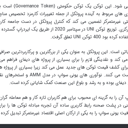
توکن بومی یونی سواپ با نماد UNI شناخته می شود. این توکن یک
ی های مربوط به آینده پروتکل از جمله تغییرات کارمزد تخصیص منابع
ی غیرمتمرکز تضمین می کند که کنترل پروتکل در دست جامعه کارب
توسعه دهندگان آن باقی بماند و نه یک نهاد مرکزی. توزیع توکن UNI در سپتامبر 2020 از طریق یک ا
 توکن UNI تعلق گرفت.
ی است. این پروتکل به عنوان یکی از بزرگترین و پرکاربردترین صراف
 کند و نقدینگی لازم را برای بسیاری از پروژه های دیفای فراهم می 
برای کشف قیمت توکن های جدید عمل می کند زیرا بسیاری از پروژه ها
اولین بار توکن های خود را در یونی سواپ لیست می کنند. نوآوری های یونی سواپ د
 دیفای بوده و به رشد و بلوغ این صنعت کمک شایانی کرده است.
آن را به گزینه ای محبوب برای هم کاربران تازه کار و هم معامله گران
ی در پشت صحنه رابط کاربری ساده آن تجربه مبادله توکن ها را برا
یت یونی سواپ را به یکی از ارکان اصلی اقتصاد غیرمتمرکز تبدیل کرده