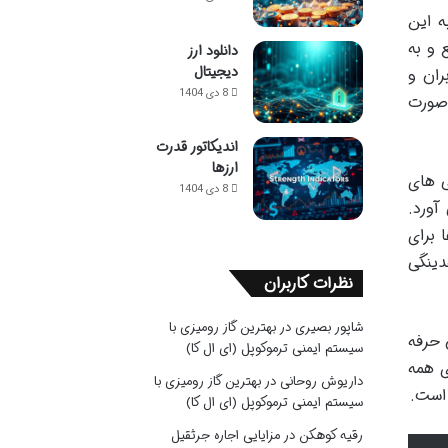
 توکن حکومتی (Governance Token) است به این
 و به
دانلود ارز
دیجیتال
ران و
8 دی 1404
یردراپ گسترده صورت
اندیکاتور قدرت
ارزها
ی های
8 دی 1404
آورد.
 برای
ر مدل AMM و استخرهای نقدینگی
نظرات کاربران
شاپور بصیری
در
بهترین گاز رومیزی با
 حرفه
سیستم ایمنی ترموکوپل (ای ال کا)
ی همه
داریوش روحانی
در
بهترین گاز رومیزی با
 است.
سیستم ایمنی ترموکوپل (ای ال کا)
رقیه کوهکن
در
مزایایی اجاره جرثقیل