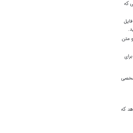
ی که
بوط به هدر (Header)، فوتر (Footer)، و بدنه (Body) فایل
ان آن و متن
است به چپ برای
 شخصی
محتوای وردپرس به PDF ارائه می دهد که