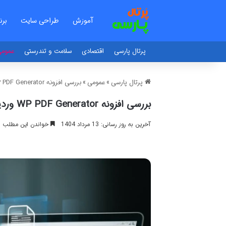
آموزش
طراحی سایت
برن
پرتال پارسی
اقتصادی
سلامت و تندرستی
عموم
پرتال پارسی
»
عمومی
»
بررسی افزونه WP PDF Generator وردپرس
بررسی افزونه WP PDF Generator وردپرس
آخرین به روز رسانی: 13 مرداد 1404
خواندن این مطلب 13 دقیقه زمان میبرد