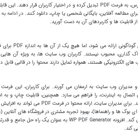
را، شامل نوشته ها، برگه ها و محصولات ووکامرس، به فرمت PDF تبدیل کرده و در اختیار کاربران قرار دهند. ا
رای مطالعه آفلاین، بایگانی شخصی یا چاپ، دانلود کنند. در ادامه به 
از قابلیت ها و کاربردهای آن به دست آورید.
در دنیای دیجیتالی امروز، محتوا با فرمت های گوناگونی ارائه 
 گذاری، محبوب نیستند. کاربران وب سایت ها، به ویژه آن هایی 
 های الکترونیکی هستند، همواره تمایل دارند محتوا را در قالبی قابل دان
 کاربران و مدیران وب سایت به ارمغان می آورند. برای کاربران، این فرمت
اتصال به اینترنت، را فراهم می سازد. همچنین، قابلیت چاپ و به ا
گذاری آسان تر، تجربه کاربری را بهبود می بخشد. برای مدیران سایت، ارائه محتوا در فرمت PDF
 ای بوک ها و راهنماها)، بهبود تجربه مشتری در فروشگاه های آنلاین (با
فاکتورهای PDF) و حتی برندسازی کمک شایانی کند. افزونه WP PDF Generator به عنوان یک راه حل ج
ی کند.