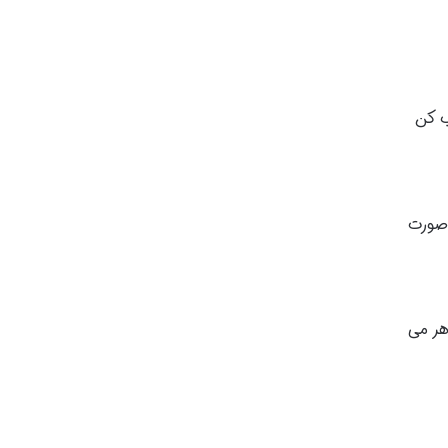
 دکمه نصب کن
 صورت
ما ظاهر می