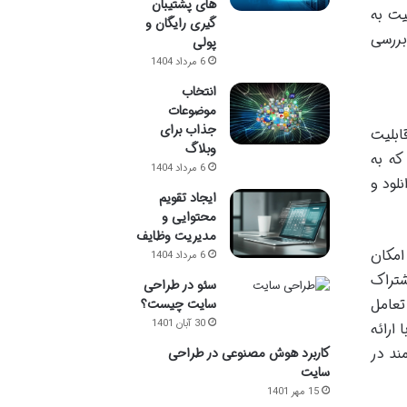
های پشتیبان
ین قابلیت به
گیری رایگان و
بررسی
پولی
6 مرداد 1404
انتخاب
موضوعات
جذاب برای
می شود، اما هیچ یک از آن ها به اندازه PDF برای قابلیت
وبلاگ
که به
6 مرداد 1404
لود و
ایجاد تقویم
محتوایی و
مدیریت وظایف
 امکان
6 مرداد 1404
شتراک
سئو در طراحی
 می تواند به افزایش تعامل
سایت چیست؟
30 آبان 1401
 ارائه
امع و قدرتمند در
کاربرد هوش مصنوعی در طراحی
سایت
15 مهر 1401