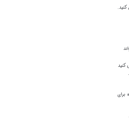
وجود در وب سایت وردپرسی خود را به فرمت PDF تبدیل کنید.
ند
 کنید
ابل مشاهده برای