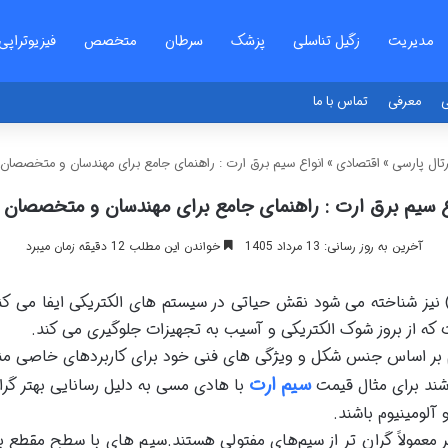
مدیریت
زگیل تناسلی
پزشک
سرطان
متخصص
فیزیوتراپی
ی
معرفی
تماس با ما
تال پارسی
»
اقتصادی
»
انواع سیم برق ارت : راهنمای جامع برای مهندسان و متخصصان 
ع سیم برق ارت : راهنمای جامع برای مهندسان و متخصصان 
آخرین به روز رسانی: 13 مرداد 1405
خواندن این مطلب 12 دقیقه زمان میبرد
یم برق ارت که به عنوان هادی حفاظتی (PE) نیز شناخته می شود نقش حیاتی در سیستم های الک
که از بروز شوک الکتریکی و آسیب به تجهیزات جلوگیری می کند.
دام بر اساس جنس شکل و ویژگی های فنی خود برای کاربردهای خاصی م
سیم ارت
شند برای مثال قیمت
با هادی مسی به دلیل رسانایی بهتر گران
 آلومینیوم باشند.
عمولاً گران‌ تر از سیم‌های مفتولی هستند.سیم‌ های با سطح مقطع بزرگ