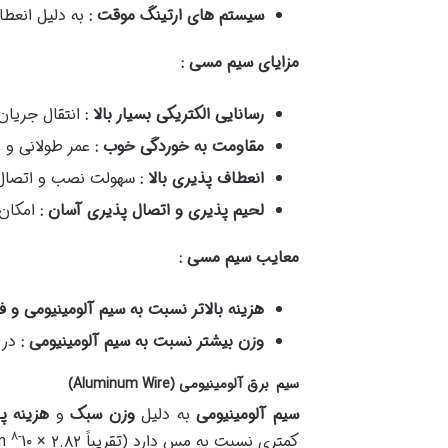
سیستم های ارتینگ موقت :
به دلیل انعط
مزایای سیم مسی :
رسانایی الکتریکی بسیار بالا :
انتقال جریان
مقاومت به خوردگی خوب :
عمر طولانی و 
انعطاف پذیری بالا :
سهولت نصب و اتصال
لحیم پذیری و اتصال پذیری آسان :
امکان
معایب سیم مسی :
هزینه بالاتر نسبت به سیم آلومینیومی و ف
وزن بیشتر نسبت به سیم آلومینیومی :
در 
سیم برق آلومینیومی (Aluminum Wire)
سیم آلومینیومی
به دلیل
وزن سبک
و
هزینه پا
-۸
کمتری نسبت به مس دارد (تقریباً ۲.۸۲ × ۱۰
Ω·m در دمای ۲۰ درجه سانتیگراد) اما با این حال رسانایی آن برای بسیاری از کاربردهای ارتینگ کافی است.