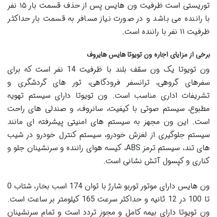
توریستی است ظرفیت ون هایس پس از حذف قسمت بار ۱۵ نفر
با راننده می باشد و در صورت نیاز مسافر به قسمت بار حداکثر
ظرفیت ۱۱ نفر با راننده است.
برخی از مزایای اجاره ون تویوتا هایس هایروف
ون تویوتا یک ون سقف بلند با ظرفیت 14 نفر است که برای
سفرهای گروهی، ترانسفر فرودگاهی، تور های گردشگری و
تشریفات اداری مناسب است. ون تویوتا دارای سیستم تهویه
مطبوع، سیستم صوتی با کیفیت، سانروف، و صندلی های راحت
است. این ون مجهز به سیستم های امنیتی پیشرفته ای مانند
سیستم جلوگیری از لغزش خودرو، سیستم کنترل خودرو در شیب
های تند، سیستم ترمز ABS، کیسه هوای راننده و سرنشینان جلو و
کناری و کپسول آتش نشانی است.
ون هایس دارای موتور توربو شارژ با توان 174 اسب بخار، شتاب 0
تا 100 در 12 ثانیه و حداکثر سرعت 165 کیلومتر بر ساعت است.
ون تویوتا دارای بیمه کامل و مجوز تردد است و تمام سرنشینان