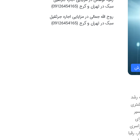
سبک در تهران و کرج {09126454165}
روح الله جمالی
در
مزایایی اجاره جرثقیل
سبک در تهران و کرج {09126454165}
زش
 رشد
شتری
سیر
ای
راسری
، رقبا