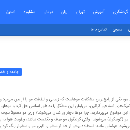
گردشگری
آموزش
تهران
زبان
درمان
مشاوره
استیل
ی
معرفی
تماس با ما
جامعه و خانو
و، یکی از رایج‌ترین مشکلات موهاست که زیبایی و لطافت مو را از بین می‌برد و
کنیک‌های اصلاحی کراتین، می‌توان این مشکل را به طور اساسی حل کرد و موهایی 
ین موضوع می‌پردازیم. چرا موها دچار وز شدن می‌شوند؟ وزی مو معمولاً نتیجه 
و (کوتیکول) می‌شوند. وقتی کوتیکول مو صاف و یکدست نباشد، رطوبت هوا به ر
‌شود. عواملی مانند: استفاده بیش از حد از سشوار، اتوی مو و سشوار رنگ کردن 