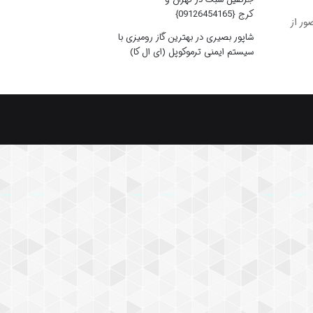
کرج {09126454165}
ور از
شاپور بصیری
در
بهترین گاز رومیزی با
سیستم ایمنی ترموکوپل (ای ال کا)