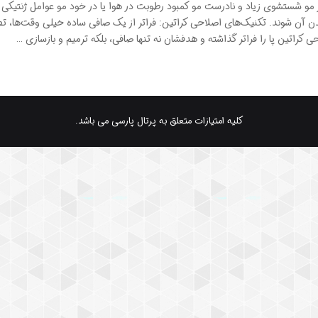
مو شستشوی زیاد و نادرست مو کمبود رطوبت در هوا یا در خود مو عوامل ژنتیکی
دن آن شوند. تکنیک‌های اصلاحی کراتین: فراتر از یک صافی ساده خیلی وقت‌ها، تص
راتین پا را فراتر گذاشته و هدفشان نه تنها صافی، بلکه ترمیم و بازسازی …
کلیه امتیازات متعلق به پرتال پارسی می باشد.