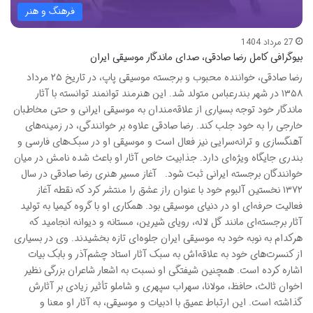
فرهنگ و هنر
27 مرداد 1404
بیوگرافی کامل رضا صادقی، صدای ماندگار موسیقی ایران
رضا صادقی، خواننده محبوب و برجسته موسیقی پاپ، در تاریخ ۲۵ مرداد
۱۳۵۸ در شهر بندرعباس متولد شد. این هنرمند توانمند توانسته با آثار
ماندگار خود توجه بسیاری از علاقه‌مندان به موسیقی ایرانی و حتی مخاطبان
خارجی را به خود جلب کند. رضا صادقی علاوه بر خوانندگی، در زمینه‌های
آهنگسازی و ترانه‌سرایی نیز فعال است و موسیقی او در سبک‌های فارسی و
بندری جایگاه ویژه‌ای دارد. جذابیت خاص آثار او باعث شده نامش در میان
خوانندگان برجسته ایرانی ثبت شود. آغاز مسیر هنری رضا صادقی در سال
۱۳۷۲ نخستین آلبوم خود با عنوان راز عشق را منتشر کرد که نقطه آغاز
فعالیت حرفه‌ای او در دنیای موسیقی بود. همکاری او با گروه کیمیا به تولید
آثار برجسته‌ای مانند گل لاله، رویای شیرین، مستانه و دیوانه انجامید که
هرکدام به نوبه خود به موسیقی ایران جلوه‌ای تازه بخشیدند. وی در بسیاری
از کنسرت‌های خود به علاقه‌اش به سبک آثار استاد چشم‌آذر و بابک بیات
اشاره کرده است. همچنین شیفتگی او نسبت به اشعار شاعران بزرگی نظیر
اخوان ثالث، حافظ، مولانا، سهراب سپهری و شاملو تأثیر زیادی بر آثارش
گذاشته است. این ارتباط عمیق با ادبیات و موسیقی، به آثار او معنا و