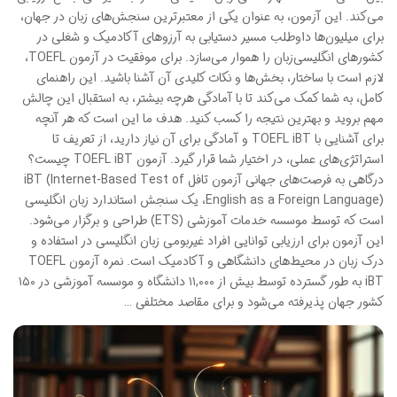
می‌کند. این آزمون، به عنوان یکی از معتبرترین سنجش‌های زبان در جهان،
برای میلیون‌ها داوطلب مسیر دستیابی به آرزوهای آکادمیک و شغلی در
کشورهای انگلیسی‌زبان را هموار می‌سازد. برای موفقیت در آزمون TOEFL،
لازم است با ساختار، بخش‌ها و نکات کلیدی آن آشنا باشید. این راهنمای
کامل، به شما کمک می‌کند تا با آمادگی هرچه بیشتر، به استقبال این چالش
مهم بروید و بهترین نتیجه را کسب کنید. هدف ما این است که هر آنچه
برای آشنایی با TOEFL iBT و آمادگی برای آن نیاز دارید، از تعریف تا
استراتژی‌های عملی، در اختیار شما قرار گیرد. آزمون TOEFL iBT چیست؟
درگاهی به فرصت‌های جهانی آزمون تافل iBT (Internet-Based Test of
English as a Foreign Language)، یک سنجش استاندارد زبان انگلیسی
است که توسط موسسه خدمات آموزشی (ETS) طراحی و برگزار می‌شود.
این آزمون برای ارزیابی توانایی افراد غیربومی زبان انگلیسی در استفاده و
درک زبان در محیط‌های دانشگاهی و آکادمیک است. نمره آزمون TOEFL
iBT به طور گسترده توسط بیش از ۱۱,۰۰۰ دانشگاه و موسسه آموزشی در ۱۵۰
کشور جهان پذیرفته می‌شود و برای مقاصد مختلفی …