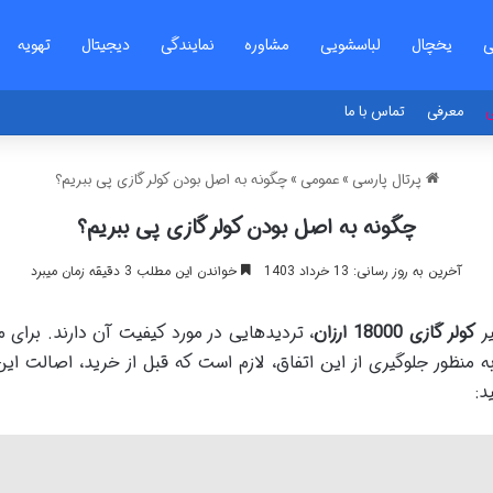
ی
یخچال
لباسشویی
مشاوره
نمایندگی
دیجیتال
تهویه
ی
معرفی
تماس با ما
پرتال پارسی
»
عمومی
»
چگونه به اصل بودن کولر گازی پی ببریم؟
چگونه به اصل بودن کولر گازی پی ببریم؟
آخرین به روز رسانی: 13 خرداد 1403
خواندن این مطلب 3 دقیقه زمان میبرد
یر
کولر گازی 18000 ارزان
، تردیدهایی در مورد کیفیت آن دارند. برای 
به منظور جلوگیری از این اتفاق، لازم است که قبل از خرید، اصالت ای
د: