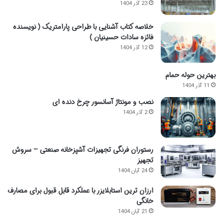
23 آذر 1404
خلاصه کتاب آشنایی با طراحی پارامتریک ( نویسنده
فائزه سادات حسینیان )
12 آذر 1404
بهترین حوله حمام
11 آذر 1404
نصب و مونتاژ آسانسور چرخ دنده ای
2 آذر 1404
رستوران فرنگی تجهیزات آشپزخانه صنعتی – سروش
تجهیز
24 آبان 1404
ارزان ترین استابلایزر با عملکرد قابل قبول برای مصارف
خانگی
21 آبان 1404