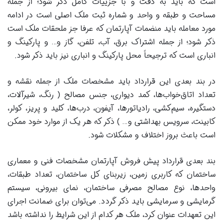
است که باید به دقت و با جزییات کامل ذکر شود؛ از جمله
مساحت و طبقه و واحد و شماره ثبت ملک اصلی است در ادامه
مورد معامله باید منضمات آپارتمان که عرفا جز ملحقات ملک است
ذکر شود؛ از جمله اشتراک برق، آب، تلفن، گاز و… و پارکینگ و
انباری است که ترجیحاً محل پارکینگ و انباری نیز باید ذکر شود.
در بند بعدی این قرارداد باید مشخصات ملک از جمله نقشه و
تعداد اتاق‌خواب‌ها، کمد دیواری، جنس مصالح ( رنگ، شیرآلات،
دستگیره، سیم‌کشی، رادیاتورها، آیفون، درب‌ها، کلید و پریز، کولر،
کابینت، سرویس بهداشتی و… ) ذکر که هر یک از موارد خود ممکن
است باعث بروز اختلاف و مشکلات شود.
بند بعدی قرارداد پیش فروش آپارتمان مشخصات فنی و معماری
ساختمان که کاربری زمین، زیربنای کل ساختمان، تعداد طبقات،
واحدها، نوع مصالح مصرفی ساختمان، نمای بیرونی، سیستم
گرمایشی و سرمایشی باید ذکر گردد. می‌توان برای ضمانت اجرای
این تعهدات عنوان کرد، ملک هر کدام از این شرایط را نداشته باشد