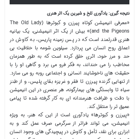
نتیجه گیری: یادآوری تلخ و شیرین یک اثر هنری
«معرفی انیمیشن کوتاه پیرزن و کبوترها (The Old Lady
and the Pigeons)» بیش از یک اثر انیمیشنی، یک بیانیه
هنری قدرتمند است که در پس زمینه پاریس، به کاوش در
اعماق روح انسان می پردازد. سیلوین شومه با خلاقیت بی
حد و مرز خود، اثری خلق کرده است که به طور همزمان
مخاطب را می خنداند، به فکر فرو می برد و گاهی او را با
حقیقت های ناخوشایند انسانی و اجتماعی روبه رو می سازد.
از تنهایی گزنده پیرزن تا فقر و غریزه بقای پلیس، و از طنز
سیاه تا وابستگی های بیمارگونه، هر عنصری در این انیمیشن
با دقت و ظرافت هنرمندانه ای به کار گرفته شده تا پیامی
عمیق تر را منتقل کند.
«پیرزن و کبوترها» یادآوری است از این که هنر، به ویژه
انیمیشن، می تواند فراتر از سرگرمی صرف عمل کند و به
ابزاری برای نقد، تأمل و کاوش در پیچیدگی های وجود انسان