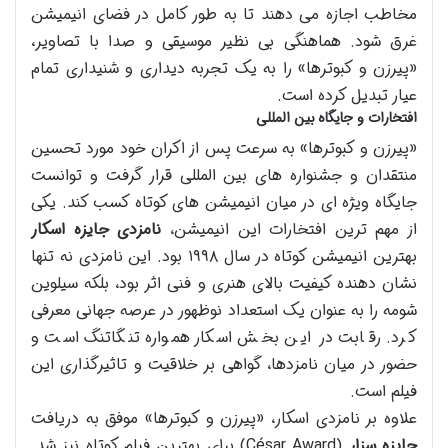
مخاطب اجازه می دهند تا به طور کامل در فضای انیمیشن
غرق شود. هماهنگی بی نظیر موسیقی و صدا با تصاویر،
«پیرزن و کبوترها» را به یک تجربه دیداری و شنیداری تمام
عیار تبدیل کرده است.
افتخارات و جایگاه بین المللی
«پیرزن و کبوترها» به سرعت پس از اکران خود مورد تحسین
منتقدان و جشنواره های بین المللی قرار گرفت و توانست
جایگاه ویژه ای در میان انیمیشن های کوتاه کسب کند. یکی
از مهم ترین افتخارات این انیمیشن،
نامزدی جایزه اسکار
بهترین انیمیشن کوتاه در سال ۱۹۹۸ بود. این نامزدی نه تنها
نشان دهنده کیفیت بالای هنری و فنی اثر بود، بلکه سیلوین
شومه را به عنوان یک استعداد نوظهور در عرصه جهانی معرفی
کرد. رقابت در این بخش اسکار همواره تنگاتنگ است و
حضور در میان نامزدها، گواهی بر خلاقیت و تاثیرگذاری این
فیلم است.
علاوه بر نامزدی اسکار، «پیرزن و کبوترها» موفق به دریافت
جایزه سزار
(César Award) برای بهترین فیلم کوتاه نیز شد.