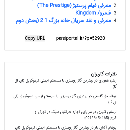
معرفی فیلم پرستیژ (The Prestige)
قلمرو/ Kingdom
معرفی و نقد سریال خانه بزرگ 1 2 (بخش دوم
Copy URL
نظرات کاربران
زهره غفوری
در
بهترین گاز رومیزی با سیستم ایمنی ترموکوپل (ای ال
کا)
ابوالفضل گلخنی
در
بهترین گاز رومیزی با سیستم ایمنی ترموکوپل (ای
ال کا)
ارسلان کبیری
در
مزایایی اجاره جرثقیل سبک در تهران و
کرج {09126454165}
پرهام آتش بار
در
بهترین گاز رومیزی با سیستم ایمنی ترموکوپل (ای