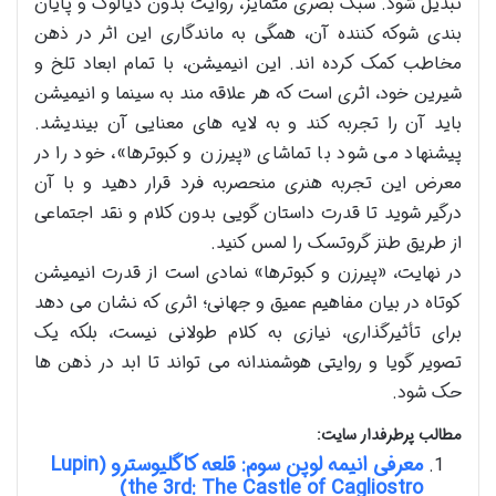
تبدیل شود. سبک بصری متمایز، روایت بدون دیالوگ و پایان
بندی شوکه کننده آن، همگی به ماندگاری این اثر در ذهن
مخاطب کمک کرده اند. این انیمیشن، با تمام ابعاد تلخ و
شیرین خود، اثری است که هر علاقه مند به سینما و انیمیشن
باید آن را تجربه کند و به لایه های معنایی آن بیندیشد.
پیشنهاد می شود با تماشای «پیرزن و کبوترها»، خود را در
معرض این تجربه هنری منحصربه فرد قرار دهید و با آن
درگیر شوید تا قدرت داستان گویی بدون کلام و نقد اجتماعی
از طریق طنز گروتسک را لمس کنید.
در نهایت، «پیرزن و کبوترها» نمادی است از قدرت انیمیشن
کوتاه در بیان مفاهیم عمیق و جهانی؛ اثری که نشان می دهد
برای تأثیرگذاری، نیازی به کلام طولانی نیست، بلکه یک
تصویر گویا و روایتی هوشمندانه می تواند تا ابد در ذهن ها
حک شود.
مطالب پرطرفدار سایت:
معرفی انیمه لوپن سوم: قلعه کاگلیوسترو (Lupin
the 3rd: The Castle of Cagliostro)