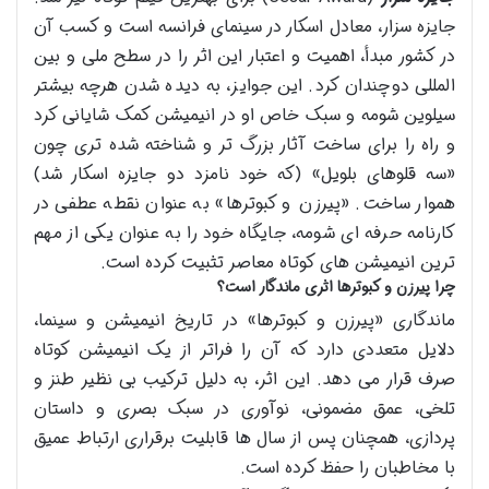
جایزه سزار، معادل اسکار در سینمای فرانسه است و کسب آن
در کشور مبدأ، اهمیت و اعتبار این اثر را در سطح ملی و بین
المللی دوچندان کرد. این جوایز، به دیده شدن هرچه بیشتر
سیلوین شومه و سبک خاص او در انیمیشن کمک شایانی کرد
و راه را برای ساخت آثار بزرگ تر و شناخته شده تری چون
«سه قلوهای بلویل» (که خود نامزد دو جایزه اسکار شد)
هموار ساخت. «پیرزن و کبوترها» به عنوان نقطه عطفی در
کارنامه حرفه ای شومه، جایگاه خود را به عنوان یکی از مهم
ترین انیمیشن های کوتاه معاصر تثبیت کرده است.
چرا پیرزن و کبوترها اثری ماندگار است؟
ماندگاری «پیرزن و کبوترها» در تاریخ انیمیشن و سینما،
دلایل متعددی دارد که آن را فراتر از یک انیمیشن کوتاه
صرف قرار می دهد. این اثر، به دلیل ترکیب بی نظیر طنز و
تلخی، عمق مضمونی، نوآوری در سبک بصری و داستان
پردازی، همچنان پس از سال ها قابلیت برقراری ارتباط عمیق
با مخاطبان را حفظ کرده است.