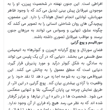
افراطی است. این جنون نهفته در شخصیت پیرزن، او را به
موجودی غیرقابل پیش بینی تبدیل می کند که با وجود ظاهر
مهربانش، توانایی انجام اعمال هولناک را دارد. این مضمون،
پیچیدگی های روان شناختی انسانی را به تصویر می کشد که
چگونه عشق، تنهایی و وسواس می توانند به مرزهای جنون
برسند و عواقب غیرقابل تصوری داشته باشند.
سورئالیسم و پوچ گرایی
فضای سورئال و پوچ گرایانه «پیرزن و کبوترها» به انیمیشن
عمق فلسفی می بخشد. دنیایی که در آن یک پلیس می تواند
به سادگی به شکل کبوتر درآید و مورد پذیرش قرار گیرد،
دنیایی است که منطق معمول را به چالش می کشد. این
غیرواقعی بودن، به شومه اجازه می دهد تا نقد خود را بر
واقعیت با آزادی بیشتری بیان کند. پوچ گرایی در این اثر، از
طریق نمایش چرخه بی پایان گرسنگی، بقا و تنهایی منعکس
می شود. شخصیت ها در دایره ای از نیازها و غرایز گرفتار
شده اند که به نظر می رسد هیچ راه فراری از آن وجود ندارد.
این رویکرد سورئال، به مخاطب اجازه می دهد تا فراتر از