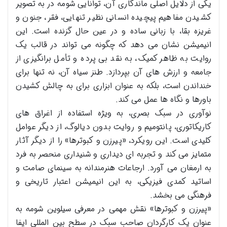
یکی از دلایل اصلی ماندگاری آن، توانایی شومه در به تصویر
کشیدن مفاهیم پیچیده انسانی نظیر تنهایی، فقر، جنون و
غریزه بقا، با زبانی ساده و در عین حال گزنده است. این
انیمیشن نشان می دهد که چگونه می تواند در قالب یک
روایت به ظاهر کمیک، به نقد بی پرده و تأمل برانگیزی از
جامعه و ارزش های آن بپردازد. طنز سیاه آن، نه تنها برای
خنداندن است، بلکه به عنوان ابزاری برای به چالش کشیدن
باورها و نگاه ها عمل می کند.
نوآوری در سبک بصری، به ویژه استفاده از اغراق های
کاریکاتوری، پانتومیم و روایت بدون دیالوگ، از دیگر عوامل
کلیدی است. این رویکرد، «پیرزن و کبوترها» را از دیگر آثار
متمایز می کند و تجربه ای دیداری و شنیداری منحصر به فرد
به ارمغان می آورد. ارجاعات هنرمندانه به سینمای صامت و
اساتید کمدی فیزیکی، به این انیمیشن اعتبار تاریخی و
فرهنگی می بخشد.
«پیرزن و کبوترها» نقش مهمی در معرفی سیلوین شومه به
عنوان یک کارگردان صاحب سبک در سطح بین المللی ایفا