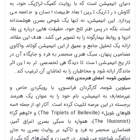
دنیای انیمیشن است که با روایت کمیک-تراژیک خود، به
کاوش در تاریک ترین ابعاد طبیعت انسان و جامعه می
پردازد. این انیمیشن، نه تنها یک شوخی بصری هوشمندانه
است، بلکه در پس طنز تلخ خود، حقیقت هایی درباره ی بقا،
انزوا و روابط بیمارگونه را به تصویر می کشد. هدف این مقاله،
ارائه یک تحلیل جامع و عمیق از این انیمیشن کوتاه، واکاوی
مضامین پنهان، سبک هنری منحصر به فرد و جایگاه آن در
تاریخ انیمیشن است تا دیدگاهی تخصصی تر به این اثر
ماندگار ارائه شود و مخاطبان را به تماشای آن ترغیب کند.
سیلوین شومه: امضای هنرمندی نابغه
سیلوین شومه، کارگردان فرانسوی، با رویکردی خاص و
غیرمتعارف به انیمیشن، نام خود را به عنوان یک هنرمند
برجسته در این عرصه تثبیت کرده است. آثار او، از جمله «سه
قلوهای بلویل» (The Triplets of Belleville) و «توهم گرا»
(The Illusionist)، همواره با سبکی بصری اغراق آمیز،
فضاسازی منحصر به فرد و تأکید بر روایت بصری به جای
دیالوگ، شناخته می شوند. در «پیرزن و کبوترها»، که یکی از