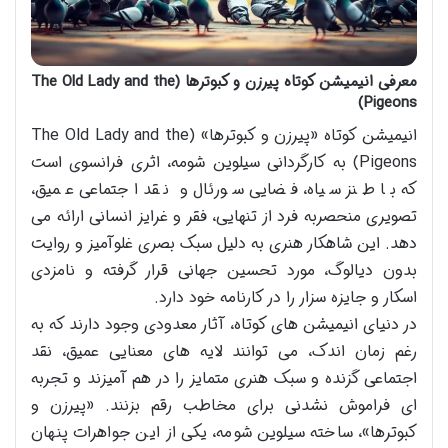
معرفی انیمیشن کوتاه پیرزن و کبوترها (The Old Lady and the
Pigeons)
انیمیشن کوتاه «پیرزن و کبوترها» (The Old Lady and the
Pigeons) به کارگردانی سیلوین شومه، اثری فرانسوی است
که با طنز سیاه، فضایی سورئال و نقد اجتماعی عمیق،
تصویری منحصربه فرد از تنهایی، فقر و غرایز انسانی ارائه می
دهد. این شاهکار هنری به دلیل سبک بصری غلوآمیز و روایت
بدون دیالوگ، مورد تحسین جهانی قرار گرفته و نامزدی
اسکار و جایزه سزار را در کارنامه خود دارد.
در دنیای انیمیشن های کوتاه، آثار معدودی وجود دارند که به
رغم زمان اندک، می توانند لایه های معنایی عمیق، نقد
اجتماعی گزنده و سبک هنری متمایز را در هم آمیزند و تجربه
ای فراموش نشدنی برای مخاطب رقم بزنند. «پیرزن و
کبوترها»، ساخته سیلوین شومه، یکی از این جواهرات پنهان