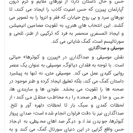
حس و حال داستان دارد؛ از نورهای ملایم و گرم درون
آپارتمان پیرزن که حس امنیت کاذب را ایجاد می کنند، تا
نورهای سرد و بی روح خیابان که فقر و انزوا را به تصویر می
کشند. این انتخاب های هنری، به تقویت مضامین انیمیشن
و ایجاد اتمسفری منحصر به فرد که ترکیبی از طنز، تلخی و
سورئالیسم است، کمک شایانی می کند.
موسیقی و صداگذاری
نقش موسیقی و صداگذاری در «پیرزن و کبوترها» حیاتی
است. با توجه به فقدان دیالوگ، موسیقی به عنوان یک عنصر
روایی کلیدی عمل می کند. موسیقی متن، نه تنها به پیشبرد
داستان کمک می کند، بلکه تعلیق ایجاد کرده و طنز موجود در
صحنه ها را تقویت می بخشد. ملودی ها و سازبندی ها،
حس و حال هر صحنه را به مخاطب منتقل می کنند؛ از
لحظات کمدی و سبک بار تا لحظات دلهره آور و تلخ.
صداگذاری نیز با دقت فراوان انجام شده است؛ صدای پرواز
کبوترها، جویدن غذا، و دیگر صداهای محیطی، به ایجاد
حس واقع گرایی در این دنیای سورئال کمک می کنند و به