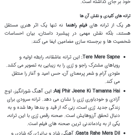
خود بر جای گذاشته است.
ترانه های کلیدی و نقش آن ها
هر یک از ترانه های
فیلم راهنما
نه تنها یک اثر هنری مستقل
هستند، بلکه نقش مهمی در پیشبرد داستان، بیان احساسات
شخصیت ها و برجسته سازی مضامین ایفا می کنند:
Tere Mere Sapne:
این ترانه عاشقانه، رابطه اولیه و
رویاهای مشترک راجو و رُزی را به زیبایی به تصویر می کشد.
ملودی آرام و شعر پرمعنای آن، حس امید و آغاز را منتقل
می کند.
Aaj Phir Jeene Ki Tamanna Hai:
این آهنگ شورانگیز، اوج
آزادی و خودباوری رُزی را نشان می دهد. ترانه سرودی برای
زندگی جدید رُزی است، زنی که از قید و بندها رها شده و به
دنبال تحقق آرزوهایش است. صحنه رقص رُزی با این ترانه،
یکی از به یادماندنی ترین صحنه های فیلم است.
Gaata Rahe Mera Dil:
آهنگی شاد و پرانرژی که شادی و