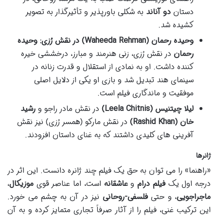
دستان
دو آناند
به شکلی باورپذیر و تأثیرگذار به تصویر
کشیده شد.
وحیده رحمان (Waheeda Rehman) در نقش رُزی:
وحیده
رحمان
در نقش رُزی، زنی هنرمند و مبارز، درخششی خیره
کننده داشت. او به نمادی از استقلال و قدرت زنانه در
سینمای هند تبدیل شد و بازی او یکی از دلایل اصلی
موفقیت و ماندگاری فیلم است.
لیلا چیتنیس (Leela Chitnis)
در نقش مادر راجو و
رشید
خان (Rashid Khan)
در نقش مارکو (همسر رُزی) نیز نقش
آفرینی های کلیدی داشتند که به غنای داستان افزودند.
ژانرها
«راهنما» را می توان به حق یک فیلم چند ژانره دانست. این اثر در
درجه اول یک
فیلم درام
و
عاشقانه
است، اما عناصر قوی
موزیکال
،
ماجراجویی
، و حتی
فلسفی-روحانی
نیز در آن به چشم می خورد.
این ترکیب غنی، فیلم را از آثار صرفاً تجاری متمایز کرده و به آن