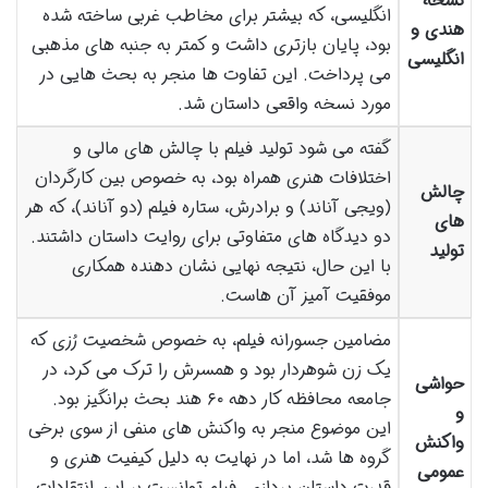
نسخه
انگلیسی، که بیشتر برای مخاطب غربی ساخته شده
هندی و
بود، پایان بازتری داشت و کمتر به جنبه های مذهبی
انگلیسی
می پرداخت. این تفاوت ها منجر به بحث هایی در
مورد نسخه واقعی داستان شد.
گفته می شود تولید فیلم با چالش های مالی و
اختلافات هنری همراه بود، به خصوص بین کارگردان
چالش
(ویجی آناند) و برادرش، ستاره فیلم (دو آناند)، که هر
های
دو دیدگاه های متفاوتی برای روایت داستان داشتند.
تولید
با این حال، نتیجه نهایی نشان دهنده همکاری
موفقیت آمیز آن هاست.
مضامین جسورانه فیلم، به خصوص شخصیت رُزی که
یک زن شوهردار بود و همسرش را ترک می کرد، در
حواشی
جامعه محافظه کار دهه ۶۰ هند بحث برانگیز بود.
و
این موضوع منجر به واکنش های منفی از سوی برخی
واکنش
گروه ها شد، اما در نهایت به دلیل کیفیت هنری و
عمومی
قدرت داستان پردازی، فیلم توانست بر این انتقادات