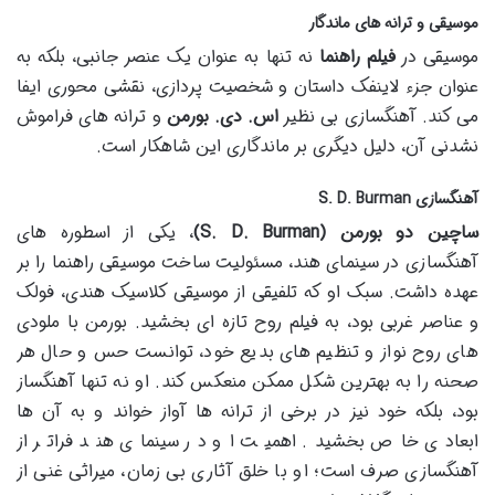
موسیقی و ترانه های ماندگار
موسیقی در
فیلم راهنما
نه تنها به عنوان یک عنصر جانبی، بلکه به
عنوان جزء لاینفک داستان و شخصیت پردازی، نقشی محوری ایفا
می کند. آهنگسازی بی نظیر
اس. دی. بورمن
و ترانه های فراموش
نشدنی آن، دلیل دیگری بر ماندگاری این شاهکار است.
آهنگسازی S. D. Burman
ساچین دو بورمن (S. D. Burman)
، یکی از اسطوره های
آهنگسازی در سینمای هند، مسئولیت ساخت موسیقی راهنما را بر
عهده داشت. سبک او که تلفیقی از موسیقی کلاسیک هندی، فولک
و عناصر غربی بود، به فیلم روح تازه ای بخشید. بورمن با ملودی
های روح نواز و تنظیم های بدیع خود، توانست حس و حال هر
صحنه را به بهترین شکل ممکن منعکس کند. او نه تنها آهنگساز
بود، بلکه خود نیز در برخی از ترانه ها آواز خواند و به آن ها
ابعادی خاص بخشید. اهمیت او در سینمای هند فراتر از
آهنگسازی صرف است؛ او با خلق آثاری بی زمان، میراثی غنی از