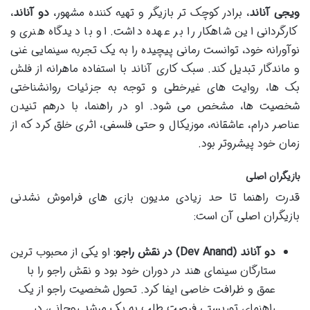
ویجی آناند
، برادر کوچک تر بازیگر و تهیه کننده مشهور،
دو آناند
،
کارگردانی این شاهکار را بر عهده داشت. او با دیدگاه هنری و
نوآورانه خود، توانست رمانی پیچیده را به یک تجربه سینمایی غنی
و ماندگار تبدیل کند. سبک کاری آناند با استفاده ماهرانه از فلش
بک ها، روایت های غیرخطی و توجه به جزئیات روانشناختی
شخصیت ها، مشخص می شود. او در راهنما، با درهم تنیدن
عناصر درام، عاشقانه، موزیکال و حتی فلسفی، اثری خلق کرد که از
زمان خود پیشروتر بود.
بازیگران اصلی
قدرت راهنما تا حد زیادی مدیون بازی های فراموش نشدنی
بازیگران اصلی آن است:
دو آناند (Dev Anand) در نقش راجو:
او یکی از محبوب ترین
ستارگان سینمای هند در دوران خود بود و نقش راجو را با
عمق و ظرافت خاصی ایفا کرد. تحول شخصیت راجو از یک
راهنمای توریستی فرصت طلب به یک مرشد روحانی، در