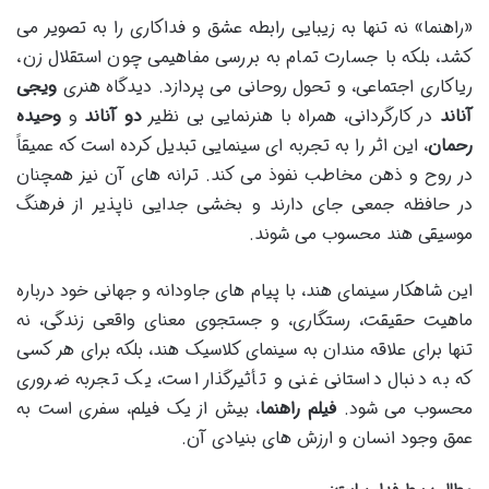
«راهنما» نه تنها به زیبایی رابطه عشق و فداکاری را به تصویر می
کشد، بلکه با جسارت تمام به بررسی مفاهیمی چون استقلال زن،
ریاکاری اجتماعی، و تحول روحانی می پردازد. دیدگاه هنری
ویجی
آناند
در کارگردانی، همراه با هنرنمایی بی نظیر
دو آناند
و
وحیده
رحمان
، این اثر را به تجربه ای سینمایی تبدیل کرده است که عمیقاً
در روح و ذهن مخاطب نفوذ می کند. ترانه های آن نیز همچنان
در حافظه جمعی جای دارند و بخشی جدایی ناپذیر از فرهنگ
موسیقی هند محسوب می شوند.
این شاهکار سینمای هند، با پیام های جاودانه و جهانی خود درباره
ماهیت حقیقت، رستگاری، و جستجوی معنای واقعی زندگی، نه
تنها برای علاقه مندان به سینمای کلاسیک هند، بلکه برای هر کسی
که به دنبال داستانی غنی و تأثیرگذار است، یک تجربه ضروری
محسوب می شود.
فیلم راهنما
، بیش از یک فیلم، سفری است به
عمق وجود انسان و ارزش های بنیادی آن.