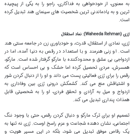
به معنوی، از خودخواهی به فداکاری، راجو را به یکی از پیچیده
ترین و به یادماندنی ترین شخصیت های سینمای هند تبدیل کرده
است.
رُزی (Waheeda Rehman): نماد استقلال
رُزی، نمادی از استقلال، قدرت، و خودباوری زن در جامعه سنتی هند
است. او زنی هنرمند و با استعداد در رقص به دنیا آمده، اما در
ازدواجی بی عشق و محدودکننده با مارکو گرفتار شده است. مارکو،
همسرش، مردی تحصیل کرده اما خشک و بی احساس است که
رقص را برای رُزی فعالیتی پست می داند و او را از دنبال کردن شور
و اشتیاقش منع می کند. کشمکش درونی رُزی بین وفاداری به
ازدواج و میل به آزادی و تحقق فردی، او را به شخصیتی قابل
همذات پنداری تبدیل می کند.
تصمیم او برای ترک مارکو و دنبال کردن رقص، حتی با وجود ننگ
اجتماعی، نشان دهنده شجاعت و عزم راسخ اوست. رُزی نه تنها به
یک رقاص موفق تبدیل می شود، بلکه در این مسیر هویت و