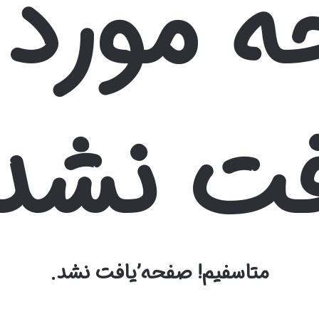
 مورد 
فت نشد:
متاسفیم! صفحه’یافت نشد.