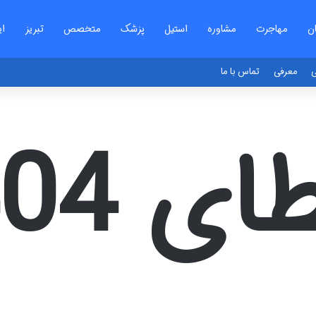
ن
مهاجرت
مشاوره
استیل
پزشک
متخصص
تبریز
ای
ی
معرفی
تماس با ما