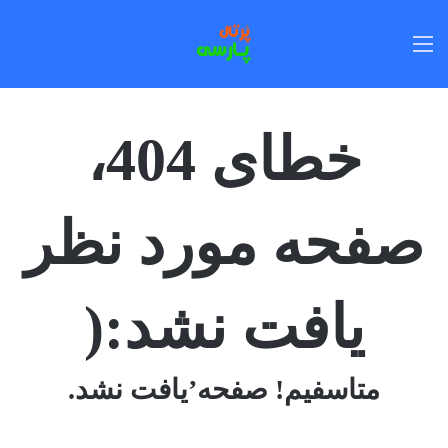
منو
خطای 404،
صفحه مورد نظر
یافت نشد:(
متاسفیم! صفحه’یافت نشد.