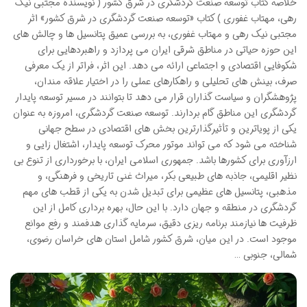
خلاصه کتاب توسعه صنعت گردشگری در شرق کشور ( نویسنده مجتبی نیک
رهی، مهتاب غفوری ) کتاب «توسعه صنعت گردشگری در شرق کشور» اثر
مجتبی نیک رهی و مهتاب غفوری، به بررسی عمیق پتانسیل ها و چالش های
این حوزه حیاتی در مناطق شرقی ایران می پردازد و راهبردهایی برای
شکوفایی اقتصادی و اجتماعی ارائه می دهد. این اثر، فراتر از یک معرفی
صرف، بینش های تحلیلی و راهکارهای عملی را در اختیار علاقه مندان،
پژوهشگران و سیاست گذاران قرار می دهد تا بتوانند در مسیر توسعه پایدار
گردشگری این مناطق گام بردارند. توسعه صنعت گردشگری، امروزه به عنوان
یکی از پویاترین و تأثیرگذارترین بخش های اقتصادی در سطح جهانی
شناخته می شود که می تواند موتور محرک توسعه پایدار، اشتغال زایی و
ارزآوری برای کشورها باشد. جمهوری اسلامی ایران، با برخورداری از تنوع بی
نظیر اقلیمی، جاذبه های طبیعی بکر، میراث غنی تاریخی و فرهنگی، و
مذهبی، پتانسیل های عظیمی برای تبدیل شدن به یکی از قطب های مهم
گردشگری در منطقه و جهان دارد. با این حال، بهره برداری کامل از این
ظرفیت ها نیازمند برنامه ریزی دقیق، سرمایه گذاری هدفمند و رفع موانع
موجود است. در این میان، شرق کشور شامل استان های خراسان رضوی،
شمالی، جنوبی …