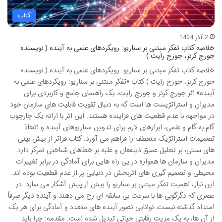
کتاب
2 آذر 1404
خلاصه کتاب تفکر مبتنی بر سناریو: رویکردهای علمی به آینده ( نویسنده
جورج کرنز، جورج رایت )
خلاصه کتاب تفکر مبتنی بر سناریو: رویکردهای علمی به آینده ( نویسنده
جورج کرنز، جورج رایت ) کتاب «تفکر مبتنی بر سناریو: رویکردهای علمی به
آینده» اثر جورج کرنز و جورج رایت، یک راهنمای جامع و کاربردی برای
مدیران و استراتژیست ها است که به دنبال تقویت قابلیت های سازمان خود
در مواجهه با عدم قطعیت های فزاینده هستند. این اثر با ارائه یک چارچوب
گام به گام و علمی، ابزارهای لازم برای تدوین سناریوهای آینده و اتخاذ
تصمیمات استراتژیک منعطف را فراهم می آورد. کتاب فراتر از پیش بینی
های سنتی، بر تحلیل عمیق ذینفعان و غلبه بر خطاهای شناختی تمرکز دارد.
مدیران و سازمان ها همواره در پی راه هایی برای آمادگی در برابر تغییرات
محیطی و تصمیم گیری های اثربخش در دنیایی پر از عدم قطعیت بوده اند.
این نیاز، اهمیت تفکر مبتنی بر سناریو را بیش از پیش آشکار می سازد. در
عصری که دگرگونی ها با سرعت بی سابقه ای رخ می دهند و آینده دیگر صرفاً
امتداد گذشته نیست، توانایی تصور آینده های متعدد و آمادگی برای هر یک
از آن ها، به یک مزیت رقابتی حیاتی تبدیل شده است. مقدمه: چرا باید