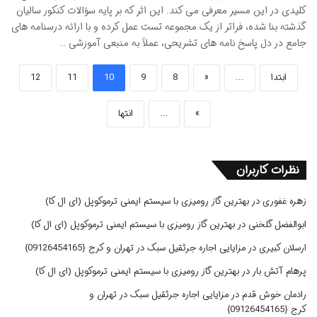
کلیدی در این مسیر معرفی می کند. این اثر که بر پایه سؤالات کنکور سالیان
گذشته بنا شده، فراتر از یک مجموعه تست عمل کرده و با ارائه درسنامه های
جامع در دل پاسخ نامه های تشریحی، عملاً به منبعی آموزشی …
ابتدا
...
«
8
9
10
11
12
»
...
انتها
نظرات کاربران
زهره غفوری
در
بهترین گاز رومیزی با سیستم ایمنی ترموکوپل (ای ال کا)
ابوالفضل گلخنی
در
بهترین گاز رومیزی با سیستم ایمنی ترموکوپل (ای ال کا)
ارسلان کبیری
در
مزایایی اجاره جرثقیل سبک در تهران و کرج {09126454165}
پرهام آتش بار
در
بهترین گاز رومیزی با سیستم ایمنی ترموکوپل (ای ال کا)
رادمان خوش قدم
در
مزایایی اجاره جرثقیل سبک در تهران و
کرج {09126454165}