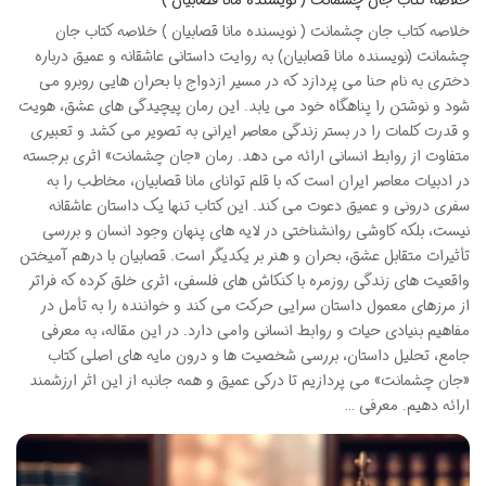
خلاصه کتاب جان چشمانت ( نویسنده مانا قصابیان ) خلاصه کتاب جان
چشمانت (نویسنده مانا قصابیان) به روایت داستانی عاشقانه و عمیق درباره
دختری به نام حنا می پردازد که در مسیر ازدواج با بحران هایی روبرو می
شود و نوشتن را پناهگاه خود می یابد. این رمان پیچیدگی های عشق، هویت
و قدرت کلمات را در بستر زندگی معاصر ایرانی به تصویر می کشد و تعبیری
متفاوت از روابط انسانی ارائه می دهد. رمان «جان چشمانت» اثری برجسته
در ادبیات معاصر ایران است که با قلم توانای مانا قصابیان، مخاطب را به
سفری درونی و عمیق دعوت می کند. این کتاب تنها یک داستان عاشقانه
نیست، بلکه کاوشی روانشناختی در لایه های پنهان وجود انسان و بررسی
تأثیرات متقابل عشق، بحران و هنر بر یکدیگر است. قصابیان با درهم آمیختن
واقعیت های زندگی روزمره با کنکاش های فلسفی، اثری خلق کرده که فراتر
از مرزهای معمول داستان سرایی حرکت می کند و خواننده را به تأمل در
مفاهیم بنیادی حیات و روابط انسانی وامی دارد. در این مقاله، به معرفی
جامع، تحلیل داستان، بررسی شخصیت ها و درون مایه های اصلی کتاب
«جان چشمانت» می پردازیم تا درکی عمیق و همه جانبه از این اثر ارزشمند
ارائه دهیم. معرفی …