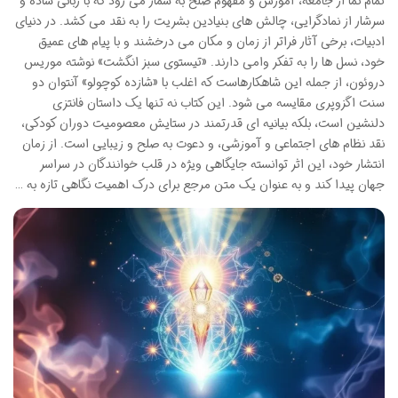
تمام نما از جامعه، آموزش و مفهوم صلح به شمار می رود که با زبانی ساده و
سرشار از نمادگرایی، چالش های بنیادین بشریت را به نقد می کشد. در دنیای
ادبیات، برخی آثار فراتر از زمان و مکان می درخشند و با پیام های عمیق
خود، نسل ها را به تفکر وامی دارند. «تیستوی سبز انگشت» نوشته موریس
دروئون، از جمله این شاهکارهاست که اغلب با «شازده کوچولو» آنتوان دو
سنت اگزوپری مقایسه می شود. این کتاب نه تنها یک داستان فانتزی
دلنشین است، بلکه بیانیه ای قدرتمند در ستایش معصومیت دوران کودکی،
نقد نظام های اجتماعی و آموزشی، و دعوت به صلح و زیبایی است. از زمان
انتشار خود، این اثر توانسته جایگاهی ویژه در قلب خوانندگان در سراسر
جهان پیدا کند و به عنوان یک متن مرجع برای درک اهمیت نگاهی تازه به …