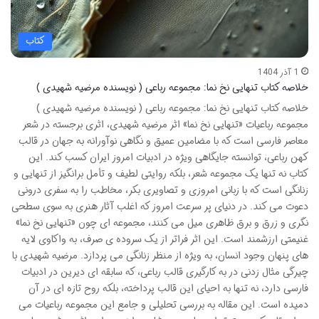
کتاب
1 آذر 1404
خلاصه کتاب تنهایی نخ نما: مجموعه رباعی ( نویسنده مرضیه شهیدی )
خلاصه کتاب تنهایی نخ نما: مجموعه رباعی ( نویسنده مرضیه شهیدی )
مجموعه رباعیات «تنهایی نخ نما» اثر مرضیه شهیدی، اثری برجسته در شعر
معاصر فارسی است که با مضامین عمیق و نگاهی نوآورانه به جهان در قالب
کهن رباعی، توانسته جایگاهی ویژه در ادبیات امروز ایران کسب کند. این
کتاب نه تنها یک مجموعه شعر، بلکه روایتی لطیف و تأمل برانگیز از تنهایی و
زنانگی است که با زبانی امروزی و تصاویری بکر، مخاطب را به سفری درونی
دعوت می کند. در دنیای پر سرعت امروز که اغلب آثار هنری به سوی سطحی
نگری و زرق و برق ظاهری میل می کنند، مجموعه ای چون «تنهایی نخ نما»
غنیمتی ارزشمند است. این اثر فراتر از یک سروده ی صرف، به واکاوی لایه
های پنهان وجود انسان، به ویژه از منظر زنانگی می پردازد. مرضیه شهیدی با
چیرگی مثال زدنی در به کارگیری قالب رباعی، که سابقه ای دیرین در ادبیات
فارسی دارد، نه تنها به احیای این قالب پرداخته، بلکه روح تازه ای در آن
دمیده است. این مقاله به بررسی تحلیلی و جامع این مجموعه رباعیات می