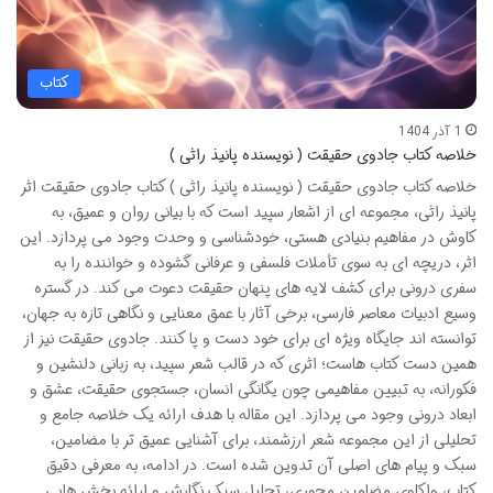
کتاب
1 آذر 1404
خلاصه کتاب جادوی حقیقت ( نویسنده پانیذ راثی )
خلاصه کتاب جادوی حقیقت ( نویسنده پانیذ راثی ) کتاب جادوی حقیقت اثر
پانیذ راثی، مجموعه ای از اشعار سپید است که با بیانی روان و عمیق، به
کاوش در مفاهیم بنیادی هستی، خودشناسی و وحدت وجود می پردازد. این
اثر، دریچه ای به سوی تأملات فلسفی و عرفانی گشوده و خواننده را به
سفری درونی برای کشف لایه های پنهان حقیقت دعوت می کند. در گستره
وسیع ادبیات معاصر فارسی، برخی آثار با عمق معنایی و نگاهی تازه به جهان،
توانسته اند جایگاه ویژه ای برای خود دست و پا کنند. جادوی حقیقت نیز از
همین دست کتاب هاست؛ اثری که در قالب شعر سپید، به زبانی دلنشین و
فکورانه، به تبیین مفاهیمی چون یگانگی انسان، جستجوی حقیقت، عشق و
ابعاد درونی وجود می پردازد. این مقاله با هدف ارائه یک خلاصه جامع و
تحلیلی از این مجموعه شعر ارزشمند، برای آشنایی عمیق تر با مضامین،
سبک و پیام های اصلی آن تدوین شده است. در ادامه، به معرفی دقیق
کتاب، واکاوی مضامین محوری، تحلیل سبک نگارش و ارائه بخش هایی