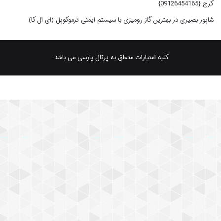
کرج {09126454165}
شاپور بصیری
در
بهترین گاز رومیزی با سیستم ایمنی ترموکوپل (ای ال کا)
کلیه امتیازات متعلق به پرتال پارسی می باشد.