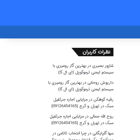
نظرات کاربران
شاپور بصیری
در
بهترین گاز رومیزی با
سیستم ایمنی ترموکوپل (ای ال کا)
داریوش روحانی
در
بهترین گاز رومیزی با
سیستم ایمنی ترموکوپل (ای ال کا)
رقیه کوهکن
در
مزایایی اجاره جرثقیل
سبک در تهران و کرج {09126454165}
روح الله جمالی
در
مزایایی اجاره جرثقیل
سبک در تهران و کرج {09126454165}
سها گلپایگانی
در
چرا انتخاب تاتامی در
مهدکودک یک انتخاب معمولی نیست؟