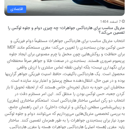
اقتصادی
7 اسفند 1404
متریال مناسب برای هاردباکس جواهرات؛ چه چیزی دوام و جلوه لوکس را
تضمین می‌کند؟
انتخاب متریال مناسب برای هاردباکس جواهرات مستقیماً دوام فیزیکی و
حس لوکس بودن بسته‌بندی را تعیین می‌کند؛ مغزی مستحکم مانند MDF
برای حفاظت و روکش‌هایی چون مخمل یا چرم مصنوعی برای ایجاد جلوه
پریمیوم ضروری هستند. بسته‌بندی در صنعت طلا و جواهر صرفاً محفظه‌ای
برای نگهداری نیست؛ بلکه اولین نقطه تماس مشتری با ارزش واقعی
محصول است. یک هاردباکس باکیفیت، حافظ امنیت فیزیکی جواهر گران‌بها
بوده و در عین حال، انتقال‌دهنده سطح پرستیژ و اعتبار برند سازنده است.
مخاطبان این حوزه به دنبال تجربه‌ای خاص هستند که از لحظه تحویل تا باز
کردن جعبه، حس لوکس بودن را منتقل کند. این امر مستلزم دقت در
انتخاب دو رکن اساسی ساختار هاردباکس است: استحکام ساختاری (مغزی)
و زیبایی‌شناسی سطحی (روکش و تزئینات داخلی). در این راهنمای جامع،
به بررسی تخصصی متریال‌هایی می‌پردازیم که می‌توانند دوام و جلوه لوکس
مورد نیاز برای بسته‌بندی جواهرات را به طور همزمان تضمین کنند. ساختار
پایه: مغزی (هسته اصلی) هاردباکس جواهرات هسته یا مغزی هاردباکس،