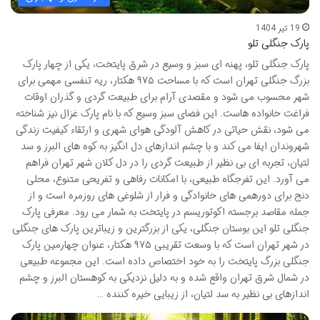
19 تیر 1404
پارک جنگلی تلو
پارک جنگلی تلو، پهنه ای سبز و وسیع در شرق پایتخت، یکی از چهار پارک
بزرگ جنگلی تهران است که با مساحت ۹۷۵ هکتار، ریه تنفسی مهمی برای
شهر محسوب می شود و مقصدی آرام برای طبیعت گردی و گذران اوقات
فراغت خانواده هاست. این فضای سبز وسیع که با نام پارک غزال نیز شناخته
می شود، نقش حیاتی در کاهش آلودگی هوای شهری و ارتقاء کیفیت زندگی
شهروندان ایفا می کند و با چشم اندازهای دل انگیز به کوه های البرز و سد
لتیان، تجربه ای بی نظیر از طبیعت گردی را در دل کلان شهر تهران فراهم
می آورد. این تفرجگاه طبیعی، با امکانات رفاهی و تفریحی متنوع، محلی
دنج برای دورهمی های خانوادگی و فرار از شلوغی های روزمره است و از
جمله مقاصد برجسته اکوتوریسم در پایتخت به شمار می رود. معرفی پارک
جنگلی تلو این بوستان جنگلی، یکی از بزرگترین و زیباترین پارک های جنگلی
در شهر تهران است که با وسعت تقریبی ۹۷۵ هکتار، عنوان چهارمین پارک
جنگلی بزرگ پایتخت را به خود اختصاص داده است. این مجموعه طبیعی
در شمال شرق تهران واقع شده و به دلیل نزدیکی به کوهستان البرز و چشم
اندازهای بی نظیر به سد لتیان، از زیبایی خیره کننده …