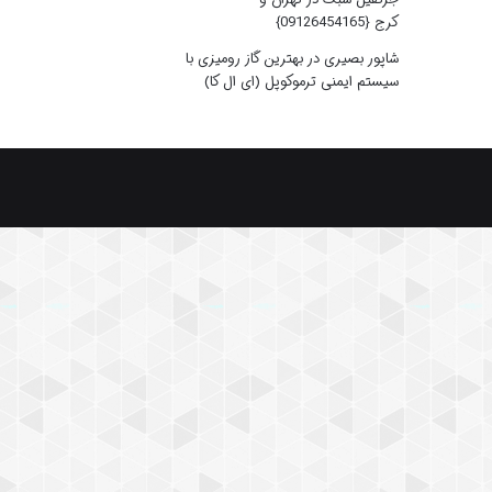
کرج {09126454165}
شاپور بصیری
در
بهترین گاز رومیزی با
سیستم ایمنی ترموکوپل (ای ال کا)