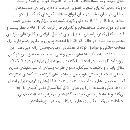
انتقال سیگنال در مسافت‌های طولانی از اهمیت حیاتی برخوردار است؛
به‌ویژه زمانی که پای کیفیت تصویر، سرعت داده یا پایداری سیستم‌های
ارتباطی در میان باشد. در میان انواع مختلف کابل‌های کواکسیال، دو
استاندارد RG6 و RG11 به دلیل کاربرد گسترده و ویژگی‌های متمایز خود،
همواره مورد بحث متخصصان و کاربران قرار گرفته‌اند. RG11 با قطر بیشتر و
افت سیگنال کمتر، راه‌حلی ایده‌آل برای فواصل طولانی و کاربردهای حرفه‌ای
محسوب می‌شود، در حالی که RG6 با انعطاف‌پذیری و مقرون‌به‌صرفگی، برای
مصارف خانگی و فواصل کوتاه‌تر عملکردی رضایت‌بخش ارائه می‌دهد. این
مقاله با هدف ارائه یک راهنمای جامع و فنی، به مقایسه دقیق این دو کابل
می‌پردازد تا به شما در انتخابی آگاهانه و بهینه برای نیازهای خود کمک کند.
انتقال پایدار و باکیفیت سیگنال، ستون فقرات بسیاری از سیستم‌های مدرن
ارتباطی است. از پخش تلویزیونی و ماهواره‌ای گرفته تا شبکه‌های اینترنت
کابلی و دوربین‌های مداربسته، همه و همه به کابل‌های باکیفیت برای انتقال
داده‌ها متکی هستند. در این میان، کابل کواکسیال نقش کلیدی را ایفا
می‌کند و با ساختار خاص خود، سیگنال‌ها را در برابر تداخلات خارجی
محافظت می‌کند. تکنولوژی‌های ارتباطی روزبه‌روز پیشرفته‌تر …