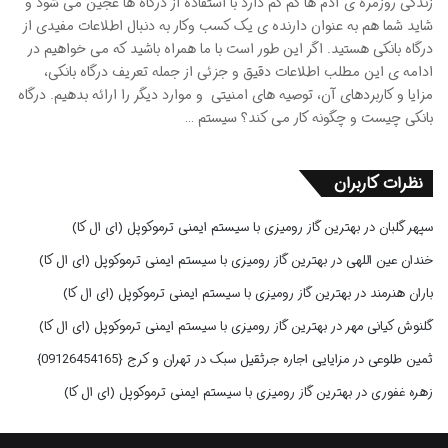
زندگی روزمره ی آدم ها کم کم دارد با استفاده از درگاه ها عجین می شود و
شاید شما هم به عنوان دارنده ی یک کسب وکار به دنبال اطلاعات مفیدی از
درگاه بانکی هستید. اگر این طور است با ما همراه باشید که می خواهیم در
ادامه ی این مطلب اطلاعات دقیق و جزئی از جمله تعریف درگاه بانکی،
مزایا و کاربردهای آن، توصیه های امنیتی و موارد دیگر را ارائه بدهیم. درگاه
بانکی چیست و چگونه کار می کند؟ سیستم …
نظرات کاربران
سپهر گلبان
در
بهترین گاز رومیزی با سیستم ایمنی ترموکوپل (ای ال کا)
خندان عین اللهی
در
بهترین گاز رومیزی با سیستم ایمنی ترموکوپل (ای ال کا)
باران هنرمند
در
بهترین گاز رومیزی با سیستم ایمنی ترموکوپل (ای ال کا)
گلنوش کیانی مهر
در
بهترین گاز رومیزی با سیستم ایمنی ترموکوپل (ای ال کا)
ثمین طلوعی
در
مزایایی اجاره جرثقیل سبک در تهران و کرج {09126454165}
زهره غفوری
در
بهترین گاز رومیزی با سیستم ایمنی ترموکوپل (ای ال کا)