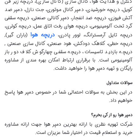
کنترل و هدایت هوا، کانال سازی (کانال سازی)، دریچه زیر فن
کویل، دریچه خورشیدی، دمپر کانال موتوری، جت نازل، دمپر ضد
آتش فیوزی، دریچه ضد انفجار، دمپر کانالی صنعتی، دریچه سقفی
گرد تخت آلومینیومی، دریچه هوای رفت اتاق عمل، دریچه کولری،
دریچه هوا
دریچه تایل آرمسترانگ، لوور پادری،
(باران گیر),
دریچه خطی، کلاهک دودکش، هود صنعتی، کانال سازی صنعتی ,
دريچه بازديد تاسیسات، دریچه سقفی چهارگوش كلاف دور باز
آلومینیومی است. با برقراری ارتباط امکان بهره مندی از مشاوره
رایگان و تهیه دمپر هوا را خواهید داشت.
سوالات متداول
در این بخش به سوالات احتمالی شما در خصوص دمپر هوا پاسخ
خواهیم داد.
دمپر هوا رو از کی بخرم؟
شرکت تهویه نظری با ارائه بهترین دمپر هوا جهت ارائه مشاوره
خرید و استعلام قیمت در اختیار شما عزیزان است.