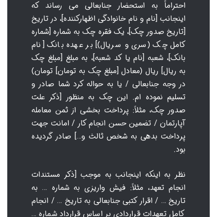
احتراماً به استحضار جنابعالی می رساند که
اینجانب [نام و نام خانوادگی اظهارکننده]، در تاریخ
[تاریخ صدور چک]، یک فقره چک به شماره [شماره
کامل چک (سری و سریال)] بر عهده بانک [نام
بانک]، شعبه [نام یا کد شعبه]، به مبلغ [مبلغ چک
به ریال] ریال (معادل [مبلغ چک به تومان] تومان)
در وجه جنابعالی / یا به حواله کرد شما صادر و
تسلیم نموده ام. این چک به منظور [ذکر علت
صدور چک، مثلاً: پرداخت بخشی از ثمن معامله
آپارتمان / تضمین حسن انجام کار / امانت جهت
پرداخت بدهی به شخص ثالث و…] صادر گردیده
بود.
نظر به اینکه اینجانب به موجب [ذکر مستندات
انجام تعهد، مثلاً: فیش واریزی به شماره … به
تاریخ … / اقرار کتبی جنابعالی به تاریخ … / انجام
کامل تعهدات قراردادی بر اساس قرارداد شماره …