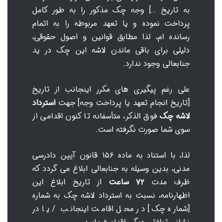
به تاریخ …] وجه چک مذکور را به طور کامل
پرداخت نموده و یا تعهد مربوطه را به اتمام
رسانده ام، لذا مطابق قوانین و اصول حقوقی،
دلیلی برای باقی ماندن لاشه این چک در ید
جنابعالی وجود ندارد.
علی رغم پیگیری های مکرر اینجانب از تاریخ
[تاریخ انجام تعهد یا پرداخت وجه] جهت
استرداد
لاشه چک
فوق الذکر، متأسفانه تا کنون اقدامی از
سوی شما صورت نگرفته است.
لذا، با استناد به ماده ۱۵۶ قانون آیین دادرسی
مدنی، بدین وسیله به جنابعالی ابلاغ می گردد که
ظرف مدت
۷۲ ساعت
از تاریخ ابلاغ این
اظهارنامه، نسبت به استرداد لاشه چک به شماره
[شماره چک] در محل اقامت اینجانب / یا در