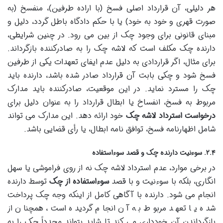
هر دلیلی، آن قرارداد اصلی فسخ (با اراده طرفین)، منفسخ (به
صورت قهری و خود به خود) یا با حکم دادگاه باطل گردد، دلیل و
مبنای قانونی برای وجود چک از بین می رود. در چنین شرایطی،
دارنده چک مکلف است که لاشه چک را به صادرکننده بازگرداند.
برای مثال، اگر قراردادی به دلیل عدم ایفای تعهدات یکی از طرفین
فسخ شود و چکی بابت آن قرارداد صادر شده باشد، دارنده باید
چک را مسترد نماید. در این موقعیت، صادرکننده باید مدارک
مربوط به فسخ، انفساخ یا ابطال قرارداد را به عنوان دلیل برای
درخواست استرداد لاشه چک
خود ارائه دهد. این مدارک می تواند
شامل اظهارنامه فسخ، توافق نامه ابطال، یا رأی قضایی باشد.
۲.۴. سوءنیت دارنده چک و قصد سوءاستفاده
در برخی موارد، عدم استرداد لاشه چک نه از روی فراموشی یا سهل
انگاری، بلکه با سوءنیت و با قصد
سوءاستفاده از چک
توسط دارنده
انجام می شود. دارنده با آگاهی کامل از اینکه وجه چک پرداخت
شده یا تعهد مربوط به آن انجام گردیده است، همچنان از
بازگرداندن آن خودداری می کند تا شاید بتواند مجدداً چک را به