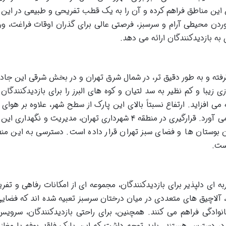
ن این مناطق فراهم کرده و آن را به یک قطب تفریحی و طبیعی در ای
آوردن محیطی آرام و سرسبز، فرصتی عالی برای گذران اوقات فراغت، و
به بازدیدکنندگان ارائه می دهد.
 کیلومتر ۵ جاده تلو قرار گرفته و به طور دقیق تر، در شمال شرق تهران و در بخش شرقی این جا
یبا و کم نظیر به سد لتیان و کوه های البرز را برای بازدیدکنندگان 
 افزاید. ارتفاع نسبتاً بالای این پارک از سطح شهر، علاوه بر هوای پ
تر، مناظری پانوراما و دلنشین را نیز به ارمغان می آورد. قرارگیری در منطقه ۴ شهرداری تهران، مدیریت و ن
ن بوستان ها و فضای سبز تهران قرار داده است. دسترسی به این منط
ست.
 ای دلپذیر برای بازدیدکنندگان، مجموعه ای از امکانات رفاهی و تفری
آلاچیق های متعددی در میان درختان سرسبز تعبیه شده اند که فضایی
وادگی فراهم می کنند. همچنین، برای راحتی بازدیدکنندگان، سروی
در دسترس هستند. باید توجه داشت که این پارک فاقد بوفه یا مغازه