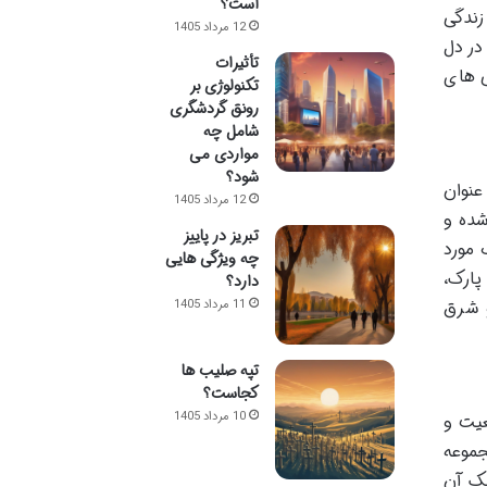
است؟
زندگی
12 مرداد 1405
در دل
تأثیرات
ی های
تکنولوژی بر
رونق گردشگری
شامل چه
مواردی می
شود؟
در شهر تهران است که با وسعت تقریبی ۹۷۵ هکتار، عنوان
12 مرداد 1405
شده و
تبریز در پاییز
 مورد
چه ویژگی هایی
پارک،
دارد؟
و شرق
11 مرداد 1405
تپه صلیب ها
کجاست؟
10 مرداد 1405
عیت و
جموعه
یک آن