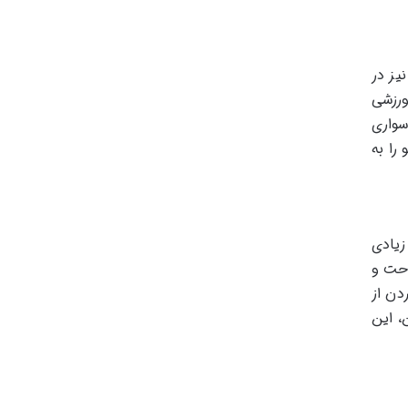
یز در
ورزشی
سواری
را به
زیادی
احت و
دن از
، این