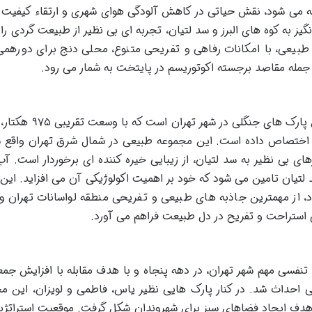
ته می شود، نقش حیاتی در کاهش آلودگی هوای شهری و ارتقاء کیفیت 
یز به کوه های البرز و سد لتیان، تجربه ای بی نظیر از طبیعت گردی را 
 طبیعی، با امکانات رفاهی و تفریحی متنوع، محلی دنج برای دورهم
ز جمله مقاصد برجسته اکوتوریسم در پایتخت به شمار می رود.
این بوستان جنگلی، یکی از بزرگترین و زیباترین پارک های جنگلی 
 اختصاص داده است. این مجموعه طبیعی در شمال شرق تهران واقع 
های بی نظیر به سد لتیان، از زیبایی خیره کننده ای برخوردار است. آب
 لتیان تامین می شود که خود بر اهمیت اکولوژیکی آن می افزاید. این 
د، از مهمترین جاذبه های طبیعی و تفریحی منطقه لواسانات تهران 
ستراحت و تفریح در دل طبیعت فراهم می آورد.
 تنفسی مهم شهر تهران، در دهه پنجاه و با هدف مقابله با افزایش جم
احداث شد. در کنار پارک هایی نظیر یاس، فاطمی و لویزان، این م
 هدف ایجاد فضاهای سبز برای شهروندان شکل گرفت. موقعیت استراتژ