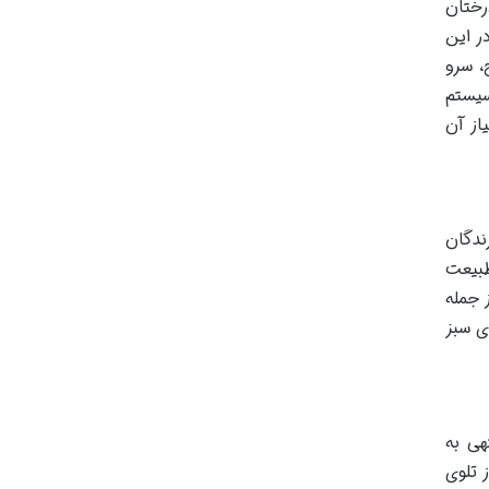
رختان
ر این
، سرو
سیستم
از آن
ندگان
طبیعت
 جمله
ی سبز
هی به
 تلوی