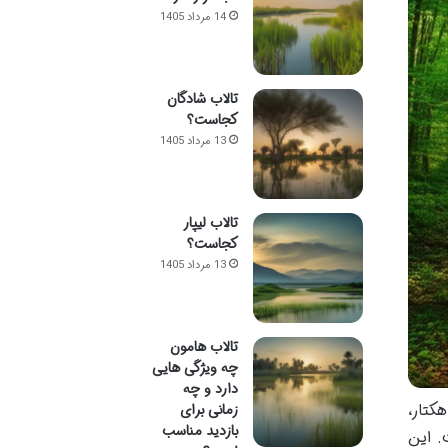
14 مرداد 1405
تالاب شادگان
کجاست؟
13 مرداد 1405
تالاب لیپار
کجاست؟
13 مرداد 1405
تالاب هامون
چه ویژگی هایی
دارد و چه
تلو، پهنه ای سبز و وسیع در شرق پایتخت، یکی از چهار پارک بزرگ جنگلی تهران است که با مساحت ۹۷۵ هکتار،
زمانی برای
بازدید مناسب
. این