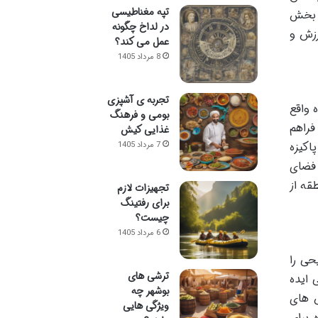
تپه مغناطیسی
ن بخش
در لداخ چگونه
رزش و
عمل می کند؟
8 مرداد 1405
تجربه ی آشپزی
ده واقع
بومی و فرهنگ
فراهم
غذایی کیش
اکیزه
7 مرداد 1405
گهداری این فضای
قه از
تجهیزات لازم
برای رفتینگ
چیست؟
6 مرداد 1405
حی را
ترشی های
 ایده
بوشهر چه
س های
ویژگی هایی
 برای