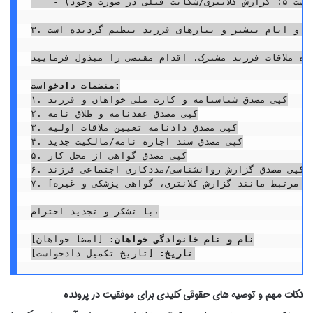
    - همچنین، در برخی موارد، خوانده محترم به صورت غیرموجه از ملاقات اینجانب با فرزند ممانعت به عمل آورده اند که این امر موجب اخلال در رابطه عاطفی والد-فرزندی و تضرر روحی طفل شده است. (پیوست ۵: گزارش کلانتری/شکایت قبلی در صورت وجود)

۳. با عنایت به اینکه فلسفه حق ملاقات، تضمین سلامت روحی و روانی طفل و ایجاد بستر مناسب برای رشد همه جانبه اوست و بر اساس «اصل مصلحت طفل»، هرگونه تصمیمی باید به نفع فرزند باشد، تقاضای اینجانب مبنی بر افزایش زمان ملاقات، کاملاً در راستای این اصل و نیازهای واقعی فرزند مشترکمان است. برنامه پیشنهادی ملاقات نیز با توجه به توانایی های اینجانب برای نگهداری از فرزند در ساعات و ایام بیشتر و نیازهای فرزند تنظیم گردیده است.

دیل نحوه ملاقات فرزند مشترک، اقدام مقتضی را مبذول فرمایید.
منضمات دادخواست:
۱. کپی مصدق شناسنامه و کارت ملی خواهان و فرزند

۲. کپی مصدق عقدنامه و طلاق نامه

۳. کپی مصدق دادنامه تعیین ملاقات اولیه

۴. کپی مصدق سند اجاره نامه/مالکیت جدید

۵. کپی مصدق گواهی از محل کار

۶. کپی مصدق گزارش روانشناسی/مددکاری اجتماعی فرزند

۷. [سایر مدارک مرتبط مانند گزارش کلانتری، گواهی پزشکی و غیره]

با تشکر و تجدید احترام،

نام و نام خانوادگی خواهان:
تاریخ:
نکات مهم و توصیه های حقوقی کلیدی برای موفقیت در پرونده