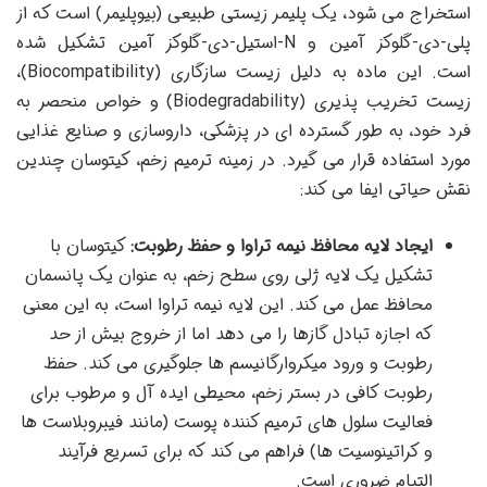
استخراج می شود، یک پلیمر زیستی طبیعی (بیوپلیمر) است که از
پلی-دی-گلوکز آمین و N-استیل-دی-گلوکز آمین تشکیل شده
است. این ماده به دلیل زیست سازگاری (Biocompatibility)،
زیست تخریب پذیری (Biodegradability) و خواص منحصر به
فرد خود، به طور گسترده ای در پزشکی، داروسازی و صنایع غذایی
مورد استفاده قرار می گیرد. در زمینه ترمیم زخم، کیتوسان چندین
نقش حیاتی ایفا می کند:
ایجاد لایه محافظ نیمه تراوا و حفظ رطوبت:
کیتوسان با
تشکیل یک لایه ژلی روی سطح زخم، به عنوان یک پانسمان
محافظ عمل می کند. این لایه نیمه تراوا است، به این معنی
که اجازه تبادل گازها را می دهد اما از خروج بیش از حد
رطوبت و ورود میکروارگانیسم ها جلوگیری می کند. حفظ
رطوبت کافی در بستر زخم، محیطی ایده آل و مرطوب برای
فعالیت سلول های ترمیم کننده پوست (مانند فیبروبلاست ها
و کراتینوسیت ها) فراهم می کند که برای تسریع فرآیند
التیام ضروری است.