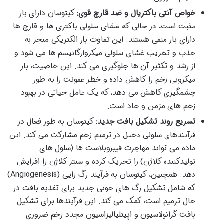
خواص آنتی باکتریال و ضد قارچ قوی:
کیتوسان دارای بار
مثبت است، در حالی که غشای سلولی باکتری ها و قارچ ها
دارای بار منفی هستند. این تفاوت بار الکتریکی منجر به
جذب و تخریب غشای سلولی میکروارگانیسم ها می شود و
از رشد و تکثیر آن ها جلوگیری می کند. این خاصیت، بار
میکروبی زخم را کاهش داده و خطر عفونت را به طور
چشمگیری کاهش می دهد، که یک عامل حیاتی در بهبود
زخم های مزمن و حاد است.
تسریع روند تشکیل بافت جدید:
کیتوسان به طور فعال در
فرآیندهای سلولی دخیل در ترمیم زخم مشارکت می کند. این
ماده می تواند مهاجرت فیبروبلاست ها (سلول های
تولیدکننده کلاژن) را تحریک کرده و سنتز کلاژن را افزایش
دهد. همچنین، کیتوسان به فرآیند رگ زایی (Angiogenesis)
که شامل تشکیل رگ های خونی جدید برای تغذیه بافت در
حال ترمیم است، کمک می کند. این فرآیندها برای تشکیل
بافت گرانولاسیون و اپیتلیالیزاسیون مجدد زخم ضروری