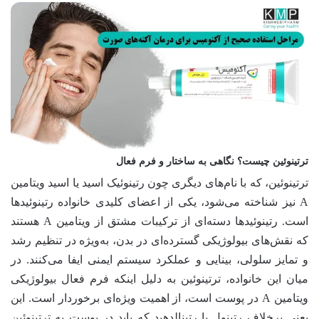
ترتینوئین چیست؟ نگاهی به ساختار و فرم فعال
ترتینوئین، که با نام‌های دیگری چون رتینوئیک اسید یا اسید ویتامین
A نیز شناخته می‌شود، یکی از اعضای کلیدی خانواده رتینوئیدها
است. رتینوئیدها دسته‌ای از ترکیبات مشتق از ویتامین A هستند
که نقش‌های بیولوژیکی گسترده‌ای در بدن، به‌ویژه در تنظیم رشد
و تمایز سلولی، بینایی و عملکرد سیستم ایمنی ایفا می‌کنند. در
میان این خانواده، ترتینوئین به دلیل اینکه فرم فعال بیولوژیکی
ویتامین A در پوست است، از اهمیت ویژه‌ای برخوردار است. این
یعنی برخلاف رتینول یا رتینالدهید که باید در پوست به ترتینوئین