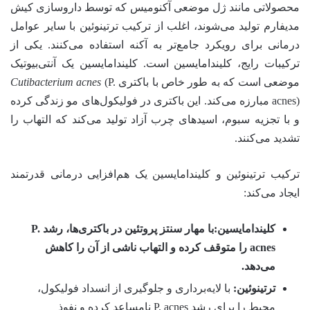
محصولاتی مانند ژل موضعی آکنومیس که توسط داروسازی کیش
مدیفارم تولید می‌شوند، اغلب از ترکیب ترتینوئین با سایر عوامل
درمانی برای رویکرد جامع‌تر به آکنه استفاده می‌کنند. یکی از
ترکیبات رایج، کلیندامایسین است. کلیندامایسین یک آنتی‌بیوتیک
موضعی است که به طور خاص با باکتری
(P.
Cutibacterium acnes
acnes) مبارزه می‌کند. این باکتری در فولیکول‌های مو زندگی کرده
و با تجزیه سبوم، اسیدهای چرب آزاد تولید می‌کند که التهاب را
تشدید می‌کنند.
ترکیب ترتینوئین و کلیندامایسین یک هم‌افزایی درمانی قدرتمند
ایجاد می‌کند:
کلیندامایسین:
با مهار سنتز پروتئین در باکتری‌ها، رشد P.
acnes را متوقف کرده و التهاب ناشی از آن را کاهش
می‌دهد.
ترتینوئین:
با لایه‌برداری و جلوگیری از انسداد فولیکول،
محیط را برای رشد P. acnes نامساعد کرده و نفوذ