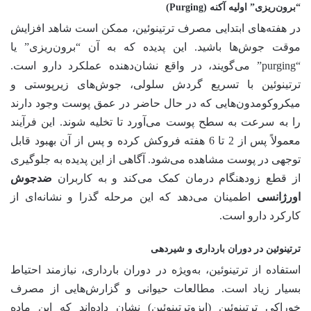
“برون‌ریزی” اولیه آکنه (Purging)
در هفته‌های ابتدایی مصرف ترتینوئین، ممکن است شاهد افزایش
موقت جوش‌ها باشید. این پدیده که به آن “برون‌ریزی” یا
“purging” می‌گویند، در واقع نشان‌دهنده عملکرد دارو است.
ترتینوئین با تسریع گردش سلولی، جوش‌های زیرپوستی و
میکروکومدون‌هایی که در حال حاضر در عمق پوست وجود دارند
را به سرعت به سطح پوست می‌آورد تا تخلیه شوند. این فرآیند
معمولاً پس از 2 تا 6 هفته فروکش کرده و پس از آن بهبود قابل
توجهی در پوست مشاهده می‌شود. آگاهی از این پدیده به جلوگیری
از قطع زودهنگام درمان کمک می‌کند و به کاربران
ضدجوش
اورژانسی
اطمینان می‌دهد که این مرحله گذرا و نشانه‌ای از
کارکرد دارو است.
ترتینوئین در دوران بارداری و شیردهی
استفاده از ترتینوئین، به‌ویژه در دوران بارداری، نیازمند احتیاط
بسیار زیاد است. مطالعات حیوانی و گزارش‌هایی از مصرف
خوراکی ترتینوئین (ایزوترتینوئین) نشان داده‌اند که این ماده