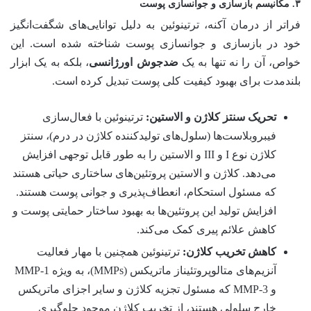
۳. مکانیسم بازسازی و جوانسازی پوست
فراتر از درمان آکنه، ترتینوئین به دلیل توانایی‌های شگفت‌انگیز
خود در بازسازی و جوانسازی پوست شناخته شده است. این
خواص، آن را نه تنها به یک
ضدجوش اورژانسی
، بلکه به یک ابزار
بلندمدت برای بهبود کیفیت کلی پوست تبدیل کرده است.
تحریک سنتز کلاژن و الاستین:
ترتینوئین با فعال‌سازی
فیبروبلاست‌ها (سلول‌های تولیدکننده کلاژن در درم)، سنتز
کلاژن نوع I و III و الاستین را به طور قابل توجهی افزایش
می‌دهد. کلاژن و الاستین پروتئین‌های ساختاری حیاتی هستند
که مسئول استحکام، انعطاف‌پذیری و جوانی پوست هستند.
افزایش تولید این پروتئین‌ها به بهبود ساختار حمایتی پوست و
کاهش علائم پیری کمک می‌کند.
کاهش تخریب کلاژن:
ترتینوئین همچنین با مهار فعالیت
آنزیم‌های متالوپروتئیناز ماتریکس (MMPs)، به ویژه MMP-1
و MMP-3 که مسئول تجزیه کلاژن و سایر اجزای ماتریکس
خارج سلولی هستند، از تخریب کلاژن موجود جلوگیری