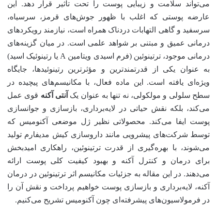
می‌تواند سلامت و زیبایی پوست را تحت تأثیر قرار دهد. این
عارضه پوستی که اغلب با ظهور جوش‌های قرمز، سرسیاه،
سرسفید و گاهی التهابات دردناک همراه است، نیازمند رویکردهای
درمانی عمیق و مبتنی بر شواهد علمی است. در میان گزینه‌های
درمانی موجود، ترتینوئین (فرم اسیدی ویتامین A یا رتینوئیک اسید)
به عنوان یکی از قدرتمندترین و مؤثرترین رتینوئیدها، جایگاه
ویژه‌ای یافته است. این ماده فعال، با مکانیسم‌های پیچیده در
سطح سلولی و مولکولی، نه تنها به عنوان یک
آنتی آکنه
قوی عمل
می‌کند، بلکه نقش حیاتی در لایه‌برداری، بازسازی و جوانسازی
پوست ایفا می‌کند. محصولاتی نظیر ژل موضعی آکنومیس که
توسط شرکت‌های پیشرویی مانند داروسازی کیش مدیفارم تولید
می‌شوند، با بهره‌گیری از قدرت ترتینوئین، راهکاری امیدبخش
برای درمان و کنترل آکنه و بهبود کیفیت کلی پوست ارائه
می‌دهند. در این مقاله به جزئیات مکانیسم اثر ترتینوئین در درمان
آکنه، لایه‌برداری و بازسازی پوست خواهیم پرداخت و نقش آن را
در فرمولاسیون‌های پیشرفته‌ای چون آکنومیس تشریح می‌کنیم.