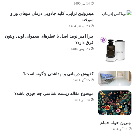
14 تیر 1405
هیدروتین تراپی، کلید جادویی درمان موهای وز و
سوخته
23 اسفند 1404
چرا امبر نومد اصل با عطرهای معمولی لویی ویتون
فرق دارد؟
23 بهمن 1404
کفپوش درمانی و بهداشتی چگونه است؟
15 آذر 1404
موضوع مقاله زیست شناسی چه چیزی باشد؟
14 آذر 1404
بهترین حوله حمام
11 آذر 1404