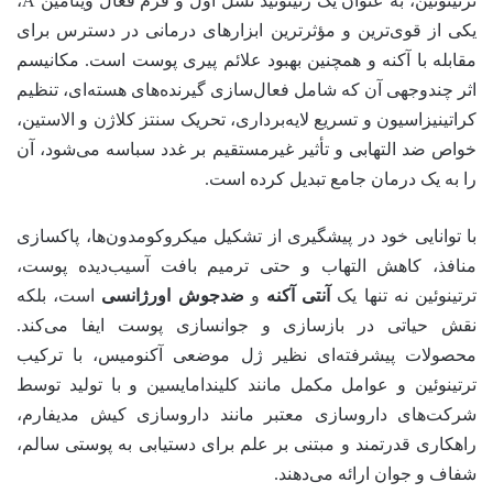
ترتینوئین، به عنوان یک رتینوئید نسل اول و فرم فعال ویتامین A،
یکی از قوی‌ترین و مؤثرترین ابزارهای درمانی در دسترس برای
مقابله با آکنه و همچنین بهبود علائم پیری پوست است. مکانیسم
اثر چندوجهی آن که شامل فعال‌سازی گیرنده‌های هسته‌ای، تنظیم
کراتینیزاسیون و تسریع لایه‌برداری، تحریک سنتز کلاژن و الاستین،
خواص ضد التهابی و تأثیر غیرمستقیم بر غدد سباسه می‌شود، آن
را به یک درمان جامع تبدیل کرده است.
با توانایی خود در پیشگیری از تشکیل میکروکومدون‌ها، پاکسازی
منافذ، کاهش التهاب و حتی ترمیم بافت آسیب‌دیده پوست،
ترتینوئین نه تنها یک
آنتی آکنه
و
ضدجوش اورژانسی
است، بلکه
نقش حیاتی در بازسازی و جوانسازی پوست ایفا می‌کند.
محصولات پیشرفته‌ای نظیر ژل موضعی آکنومیس، با ترکیب
ترتینوئین و عوامل مکمل مانند کلیندامایسین و با تولید توسط
شرکت‌های داروسازی معتبر مانند داروسازی کیش مدیفارم،
راهکاری قدرتمند و مبتنی بر علم برای دستیابی به پوستی سالم،
شفاف و جوان ارائه می‌دهند.