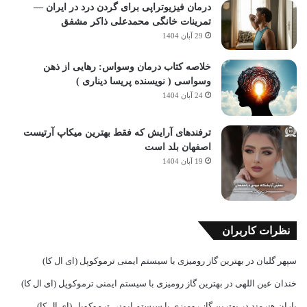
درمان فیزیوتراپی برای گردن درد در ایران —
تمرینات خانگی محمدعلی ذاکر مشفق
29 آبان 1404
خلاصه کتاب درمان وسواس: رهایی از ذهن
وسواسی ( نویسنده پریسا دیناری )
24 آبان 1404
ترفندهای آرایش که فقط بهترین میکاپ آرتیست
اصفهان بلد است
19 آبان 1404
نظرات کاربران
سپهر گلبان
در
بهترین گاز رومیزی با سیستم ایمنی ترموکوپل (ای ال کا)
خندان عین اللهی
در
بهترین گاز رومیزی با سیستم ایمنی ترموکوپل (ای ال کا)
باران هنرمند
در
بهترین گاز رومیزی با سیستم ایمنی ترموکوپل (ای ال کا)