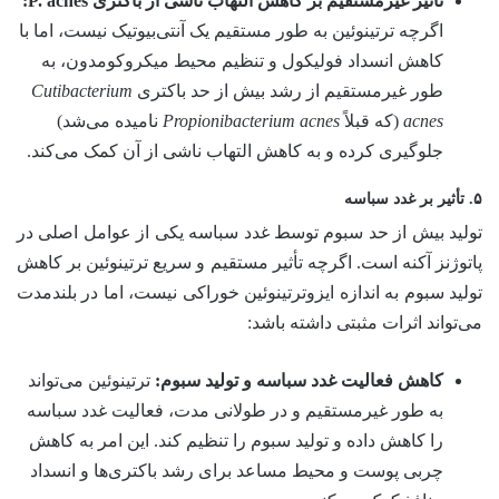
تأثیر غیرمستقیم بر کاهش التهاب ناشی از باکتری P. acnes:
اگرچه ترتینوئین به طور مستقیم یک آنتی‌بیوتیک نیست، اما با
کاهش انسداد فولیکول و تنظیم محیط میکروکومدون، به
طور غیرمستقیم از رشد بیش از حد باکتری
Cutibacterium
acnes
(که قبلاً
Propionibacterium acnes
نامیده می‌شد)
جلوگیری کرده و به کاهش التهاب ناشی از آن کمک می‌کند.
۵. تأثیر بر غدد سباسه
تولید بیش از حد سبوم توسط غدد سباسه یکی از عوامل اصلی در
پاتوژنز آکنه است. اگرچه تأثیر مستقیم و سریع ترتینوئین بر کاهش
تولید سبوم به اندازه ایزوترتینوئین خوراکی نیست، اما در بلندمدت
می‌تواند اثرات مثبتی داشته باشد:
کاهش فعالیت غدد سباسه و تولید سبوم:
ترتینوئین می‌تواند
به طور غیرمستقیم و در طولانی مدت، فعالیت غدد سباسه
را کاهش داده و تولید سبوم را تنظیم کند. این امر به کاهش
چربی پوست و محیط مساعد برای رشد باکتری‌ها و انسداد