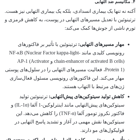
۴. مکانیسم ضد التهابی
آکنه نه تنها یک بیماری انسدادی، بلکه یک بیماری التهابی نیز هست.
ترتینوئین با تعدیل مسیرهای التهابی در پوست، به کاهش قرمزی و
تورم ناشی از جوش‌ها کمک می‌کند:
مهار مسیرهای التهابی:
ترتینوئین با تأثیر بر فاکتورهای
رونویسی کلیدی مانند NF-κB (Nuclear Factor kappa-light-
chain-enhancer of activated B cells) و AP-1 (Activator
Protein 1)، فعالیت مسیرهای التهابی را در سلول‌های پوستی
مهار می‌کند. این فاکتورهای رونویسی مسئول فعال‌سازی
ژن‌های مرتبط با التهاب هستند.
کاهش تولید سیتوکین‌های پیش‌التهابی:
ترتینوئین تولید
سیتوکین‌های پیش‌التهابی مانند اینترلوکین-1 آلفا (IL-1α) و
فاکتور نکروز تومور آلفا (TNF-α) را کاهش می‌دهد. این
سیتوکین‌ها نقش مهمی در آغاز و تشدید پاسخ التهابی در
فولیکول‌های مو دارند.