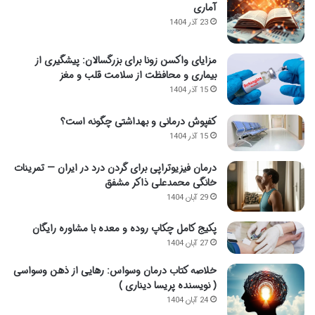
آماری
23 آذر 1404
مزایای واکسن زونا برای بزرگسالان: پیشگیری از
بیماری و محافظت از سلامت قلب و مغز
15 آذر 1404
کفپوش درمانی و بهداشتی چگونه است؟
15 آذر 1404
درمان فیزیوتراپی برای گردن درد در ایران — تمرینات
خانگی محمدعلی ذاکر مشفق
29 آبان 1404
پکیج کامل چکاپ روده و معده با مشاوره رایگان
27 آبان 1404
خلاصه کتاب درمان وسواس: رهایی از ذهن وسواسی
( نویسنده پریسا دیناری )
24 آبان 1404