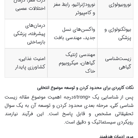
درک مغز، درمان
نوروبیولوژی
نورودژنراتیو، رابط مغز
اختلالات عصبی
و کامپیوتر
درمان‌های
بیوتکنولوژی و
واکسن‌های نسل
پیشرفته، پزشکی
پزشکی
جدید، مهندسی بافت
بازساختی
مهندسی ژنتیک
زیست‌شناسی
امنیت غذایی،
گیاهان، میکروبیوم
گیاهی
کشاورزی پایدار
خاک
نکات کاربردی برای محدود کردن و توسعه موضوع انتخابی
پس از شناسایی یک <strongدرجه اهمیت موضوع مقاله زیست
شناسی کلی، مرحله بعدی محدود کردن و توسعه آن به یک سوال
تحقیقاتی مشخص و قابل پاسخ است. این فرآیند نیازمند
رویکردی سیستماتیک و دقیق است.
مرور ادبیات هدفمند