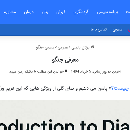
ت
برنامه نویسی
گردشگری
تهران
زبان
درمان
مشاوره
ی
معرفی
تماس با ما
پرتال پارسی
»
عمومی
»
معرفی جنگو
معرفی جنگو
آخرین به روز رسانی: 5 خرداد 1404
خواندن این مطلب 6 دقیقه زمان میبرد
 چیست؟
» پاسخ می دهیم و نمای کلی از ویژگی هایی که این فریم ور