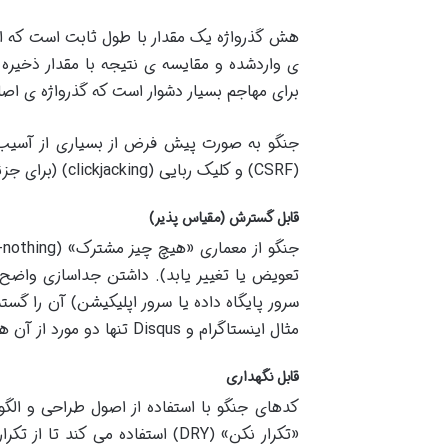
هش گذرواژه یک مقدار با طول ثابت است که از 
ی واردشده و مقایسه ی نتیجه با مقدار ذخیره
برای مهاجم بسیار دشوار است که گذرواژه ی اصل
جنگو به صورت پیش فرض از بسیاری از آسیب 
(CSRF)
و کلیک ربایی
(clickjacking) (
برای جزئ
قابل گسترش (مقیاس پذیر)
جنگو از معماری «هیچ چیز مشترک
» (shared-nothing)
تعویض یا تغییر یابد). داشتن جداسازی واض
سرور پایگاه داده یا سرور اپلیکیشن) آن را گس
مثال اینستاگرام و
Disqus
تنها دو مورد از آن 
قابل نگهداری
کدهای جنگو با استفاده از اصول طراحی و الگو
«تکرار نکن
» (DRY)
استفاده می کند تا از تک