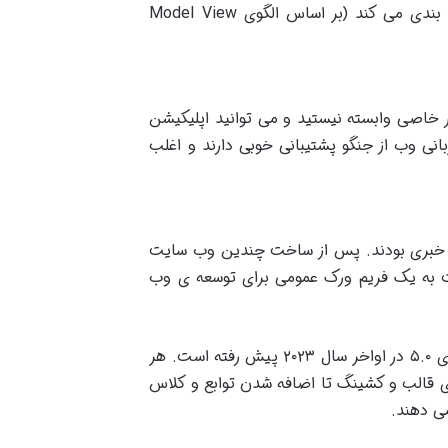
 بندی می کند
(
بر اساس الگوی
Model View
ر خاصی وابسته نیستید و می توانید اپلیکیشن
زبانی وب از جنگو پشتیبانی خوبی دارند و اغلب
اری وب سایت های خبری بودند. پس از ساخت چندین وب سایت
یت به یک فریم ورک عمومی برای توسعه ی وب
جنگو از آن زمان تاکنون به رشد و بهبود خود ادامه داده و از اولین نسخه ی مهم آن (۱.۰) در سپتامبر ۲۰۰۸ تا نسخه ی ۵.۰ در اواخر سال ۲۰۲۳ پیش رفته است. هر
های قالب و کشینگ تا اضافه شدن توابع و کلاس
می دهند
.