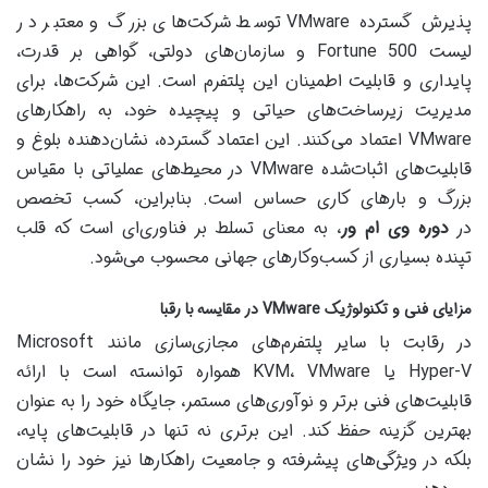
پذیرش گسترده VMware توسط شرکت‌های بزرگ و معتبر در
لیست Fortune 500 و سازمان‌های دولتی، گواهی بر قدرت،
پایداری و قابلیت اطمینان این پلتفرم است. این شرکت‌ها، برای
مدیریت زیرساخت‌های حیاتی و پیچیده خود، به راهکارهای
VMware اعتماد می‌کنند. این اعتماد گسترده، نشان‌دهنده بلوغ و
قابلیت‌های اثبات‌شده VMware در محیط‌های عملیاتی با مقیاس
بزرگ و بارهای کاری حساس است. بنابراین، کسب تخصص
در
دوره وی ام ور
، به معنای تسلط بر فناوری‌ای است که قلب
تپنده بسیاری از کسب‌وکارهای جهانی محسوب می‌شود.
مزایای فنی و تکنولوژیک VMware در مقایسه با رقبا
در رقابت با سایر پلتفرم‌های مجازی‌سازی مانند Microsoft
Hyper-V یا KVM، VMware همواره توانسته است با ارائه
قابلیت‌های فنی برتر و نوآوری‌های مستمر، جایگاه خود را به عنوان
بهترین گزینه حفظ کند. این برتری نه تنها در قابلیت‌های پایه،
بلکه در ویژگی‌های پیشرفته و جامعیت راهکارها نیز خود را نشان