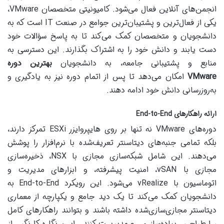
انجمن‌های آنلاین فعال می‌شود. کامیونیتی متخصصان VMware،
یکی از فعال‌ترین و پشتیبان‌ترین جوامع در صنعت IT است که به
دانشجویان و متخصصان کمک می‌کند تا به پاسخ سؤالات خود
دست یابند و دانش خود را به اشتراک بگذارند. این دسترسی به
منابع و پشتیبانی جامعه، به دانشجویان
بهترین دوره
VMware
امکان می‌دهد تا پس از اتمام دوره نیز به یادگیری و
به‌روزرسانی دانش خود ادامه دهند.
ارائه راهکارهای End-to-End
دوره‌های VMware نه تنها بر روی هایپروایزر ESXi تمرکز دارند،
بلکه تمامی جنبه‌های دیتاسنتر تعریف‌شده با نرم‌افزار را پوشش
می‌دهند. این شامل شبکه‌سازی مجازی با NSX، ذخیره‌سازی
مجازی با vSAN، امنیت پیشرفته، و ابزارهای مدیریت و
اتوماسیون با vRealize می‌شود. این رویکرد End-to-End به
دانشجویان کمک می‌کند تا یک دید جامع و یکپارچه از معماری
دیتاسنتر مجازی‌سازی‌شده داشته باشند و بتوانند راهکارهای کامل
را طراحی، پیاده‌سازی و مدیریت کنند. این نگاه کل‌نگر، از