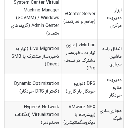
System Center Virtual
ابزار
Machine Manager
vCenter Server
مدیریت
(SCVMM) / Windows
(جامع و قدرتمند)
مرکزی
Admin Center (گزینه‌های
متعدد)
vMotion (بدون
انتقال زنده
Live Migration (نیاز به
نیاز به ذخیره‌ساز
ماشین
ذخیره‌ساز مشترک یا SMB
مشترک در نسخه
مجازی
Direct)
Pro)
مدیریت
DRS (توزیع
Dynamic Optimization
منابع
خودکار بار کاری)
(کمتر از DRS خودکار)
خودکار
Hyper-V Network
VMware NSX
مجازی‌سازی
(پیشرفته با
Virtualization (امکانات
شبکه
میکروسگمنتیشن)
محدودتر)