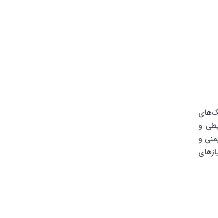
ک‌های
یطی و
منی و
ازهای