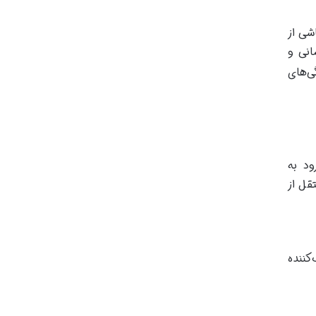
شی از
انی و
ی‌های
د به
قل از
کننده