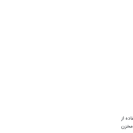
ده از
ً از مخزن