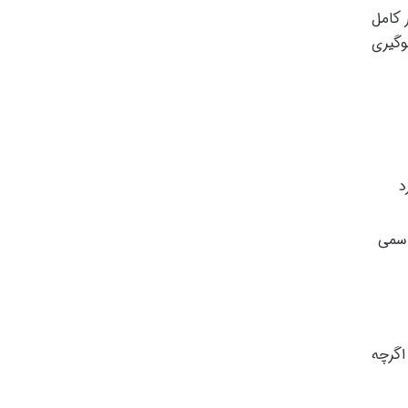
 کامل
وگیری
د
 سمی
اگرچه