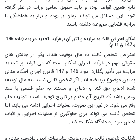
تابع همین قواعد بوده و باید حقوق تمامی وراث در نظر گرفته
شود. این مسائل می توانند زمان بر بوده و نیاز به هماهنگی با
مراجع قضایی مربوطه داشته باشند.
امکان اعتراض ثالث به مزایده و تاثیر آن بر فرآیند تجدید مزایده (ماده 146
و 147 ق.ا.ا.م)
اعتراض شخص ثالث به مال توقیف شده، یکی از چالش های
حقوقی مهم در فرآیند اجرای احکام است که می تواند بر تجدید
مزایده نیز تأثیر بگذارد. مواد 146 و 147 قانون اجرای احکام مدنی
به این موضوع پرداخته اند. اگر شخص ثالثی نسبت به مال توقیف
شده ادعای حق کند و ادعای او مستند به حکم قطعی یا سند
رسمی باشد که تاریخ آن مقدم بر تاریخ توقیف است، توقیف مال
رفع می شود. در غیر این صورت، عملیات اجرایی ادامه می یابد، اما
شخص ثالث می تواند برای جلوگیری از عملیات اجرایی و اثبات
ادعای خود به دادگاه شکایت کند.
شکایت شخص ثالث بدون رعایت تشریفات آیین دادرسی مدنی و