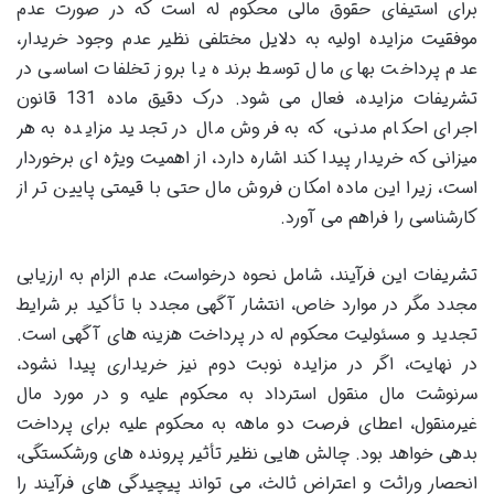
برای استیفای حقوق مالی محکوم له است که در صورت عدم
موفقیت مزایده اولیه به دلایل مختلفی نظیر عدم وجود خریدار،
عدم پرداخت بهای مال توسط برنده یا بروز تخلفات اساسی در
تشریفات مزایده، فعال می شود. درک دقیق ماده 131 قانون
اجرای احکام مدنی، که به فروش مال در تجدید مزایده به هر
میزانی که خریدار پیدا کند اشاره دارد، از اهمیت ویژه ای برخوردار
است، زیرا این ماده امکان فروش مال حتی با قیمتی پایین تر از
کارشناسی را فراهم می آورد.
تشریفات این فرآیند، شامل نحوه درخواست، عدم الزام به ارزیابی
مجدد مگر در موارد خاص، انتشار آگهی مجدد با تأکید بر شرایط
تجدید و مسئولیت محکوم له در پرداخت هزینه های آگهی است.
در نهایت، اگر در مزایده نوبت دوم نیز خریداری پیدا نشود،
سرنوشت مال منقول استرداد به محکوم علیه و در مورد مال
غیرمنقول، اعطای فرصت دو ماهه به محکوم علیه برای پرداخت
بدهی خواهد بود. چالش هایی نظیر تأثیر پرونده های ورشکستگی،
انحصار وراثت و اعتراض ثالث، می تواند پیچیدگی های فرآیند را