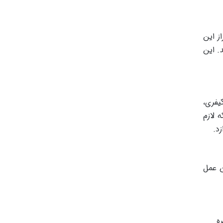
ز این
. این
یفری،
 لازم
د.
ن عمل
ه