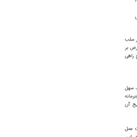
ی
ر سلب
رض بر
 راهی
، سهل
رمانه
یج آن
ت عمل
ر این