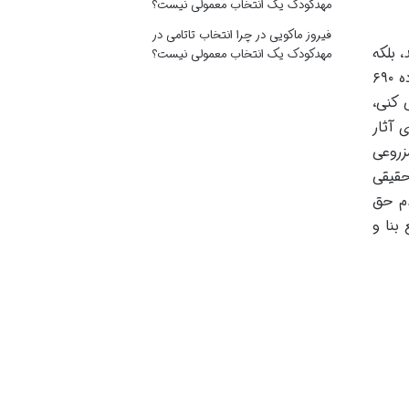
مهدکودک یک انتخاب معمولی نیست؟
فیروز ماکویی
در
چرا انتخاب تاتامی در
 بلکه
مهدکودک یک انتخاب معمولی نیست؟
با قصد مجرمانه و سوء نیت همراه است و از این رو مشمول مجازات های مقرر در قانون مجازات اسلامی می شود. ماده ۶۹۰
 کنی،
 آثار
زروعی
حقیقی
دم حق
بنا و