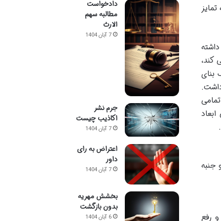
دادخواست
تمایز
مطالبه سهم
الارث
7 آبان 1404
داشته
 کند،
 بنای
داشت.
تمامی
جرم نشر
ابعاد
اکاذیب چیست
7 آبان 1404
اعتراض به رای
داور
 جنبه
7 آبان 1404
بخشش مهریه
بدون بازگشت
و رفع
6 آبان 1404