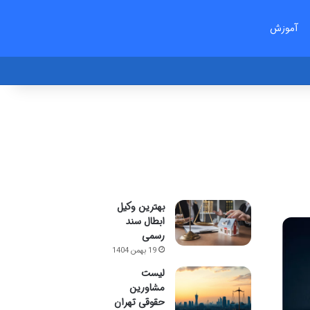
آموزش
بهترین وکیل
ابطال سند
رسمی
19 بهمن 1404
لیست
مشاورین
حقوقی تهران