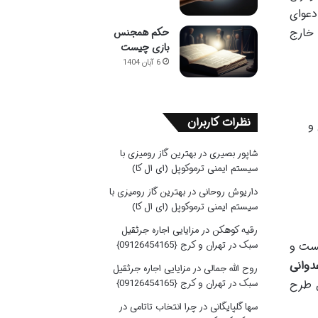
ارد: «دعوای
 خارج
حکم همجنس
بازی چیست
6 آبان 1404
نظرات کاربران
و
شاپور بصیری
در
بهترین گاز رومیزی با
سیستم ایمنی ترموکوپل (ای ال کا)
داریوش روحانی
در
بهترین گاز رومیزی با
سیستم ایمنی ترموکوپل (ای ال کا)
رقیه کوهکن
در
مزایایی اجاره جرثقیل
سبک در تهران و کرج {09126454165}
یست و
دوانی
روح الله جمالی
در
مزایایی اجاره جرثقیل
سبک در تهران و کرج {09126454165}
ل طرح
سها گلپایگانی
در
چرا انتخاب تاتامی در