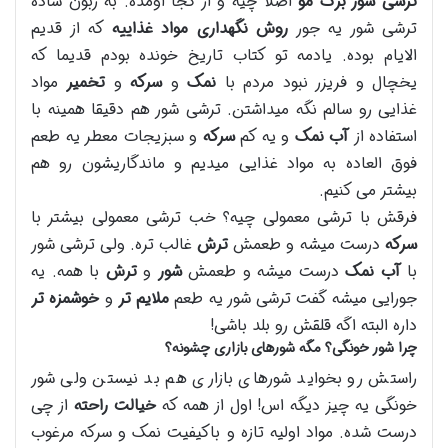
ترشی شور برگ مو
اصلا چیه و از کجا اومده. به زبون ساده
ترشی شور یه جور
روش نگهداری مواد غذاییه
که از قدیم
الایام بوده. یادمه تو کتاب تاریخ خونده بودم قدیما که
یخچال و فریزر نبود مردم با
نمک
و
سرکه
و
تخمیر
مواد
غذایی رو سالم نگه میداشتن. ترشی شور هم دقیقا همینه با
استفاده از
آب نمک
و یه کم
سرکه
و سبزیجات معطر یه طعم
فوق العاده به مواد غذایی میدیم و ماندگاریشون رو هم
بیشتر می کنیم.
فرقش با ترشی معمولی چیه؟ خب ترشی معمولی بیشتر با
سرکه
درست میشه و طعمش
ترش
غالب تره. ولی ترشی شور
با
آب نمک
درست میشه و طعمش
شور
و
ترش
با همه. یه
جورایی میشه گفت ترشی شور یه طعم
ملایم تر
و
خوشمزه تر
داره البته اگه قلقش رو بلد باشی!
چرا شور خونگی؟ مگه شورهای بازاری چشونه؟
راستش رو بخواید شورهای بازاری هم بد نیستن ولی شور
خونگی یه چیز دیگه اس! اول از همه که
خیالت راحته
از چی
درست شده. مواد اولیه تازه و باکیفیت نمک و سرکه مرغوب