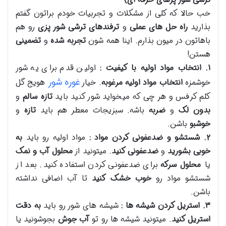
خب حالا که کلی از مشکلات و تجربیات خودم براتون گفتم
بذارید
راه حل های عملی
و
ترفندهای ترشی شور پزی
رو هم
باهاتون در میون بذارم. اینا همه شون
تجربه شده
و
تضمینی
هستن!
۱
.
انتخاب مواد اولیه با کیفیت :
اولین قدم برای یه شور
غوره شور
خوشمزه
انتخاب مواد اولیه مرغوبه
. خیار
هویج گل
کلم کرفس و هر چی که میخواید شور کنید باید
تازه
سالم
و
بدون لک
و
ضربه
باشه. سبزیجات معطر هم باید
تازه
و
خوشبو
باشن.
۲
.
شستشو و ضدعفونی کردن مواد :
مواد اولیه رو باید
به
خوبی بشورید
و
ضدعفونی کنید
. میتونید از
محلول آب و نمک
یا
محلول سرکه
برای ضدعفونی کردن استفاده کنید. بعد از
شستشو مواد رو
خوب خشک کنید
تا آب اضافی نداشته
باشن.
۳
.
استریل کردن شیشه ها :
شیشه های شور رو باید
به دقت
استریل کنید
. میتونید شیشه ها رو تو
آب جوش
بجوشونید یا