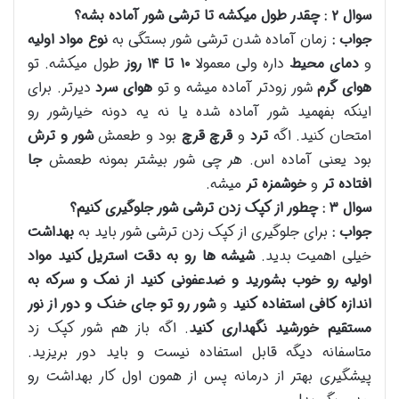
سوال
۲
: چقدر طول میکشه تا ترشی شور آماده بشه؟
جواب :
زمان آماده شدن ترشی شور بستگی به
نوع مواد اولیه
و
دمای محیط
داره ولی معمولا
۱۰
تا
۱۴
روز
طول میکشه. تو
هوای گرم
شور زودتر آماده میشه و تو
هوای سرد
دیرتر. برای
اینکه بفهمید شور آماده شده یا نه یه دونه خیارشور رو
امتحان کنید. اگه
ترد
و
قرچ قرچ
بود و طعمش
شور و ترش
بود یعنی آماده اس. هر چی شور بیشتر بمونه طعمش
جا
افتاده تر
و
خوشمزه تر
میشه.
سوال
۳
: چطور از کپک زدن ترشی شور جلوگیری کنیم؟
جواب :
برای جلوگیری از کپک زدن ترشی شور باید به
بهداشت
خیلی اهمیت بدید.
شیشه ها رو به دقت استریل کنید
مواد
اولیه رو خوب بشورید و ضدعفونی کنید
از نمک و سرکه به
اندازه کافی استفاده کنید
و
شور رو تو جای خنک و دور از نور
مستقیم خورشید نگهداری کنید
. اگه باز هم شور کپک زد
متاسفانه دیگه قابل استفاده نیست و باید دور بریزید.
پیشگیری بهتر از درمانه پس از همون اول کار بهداشت رو