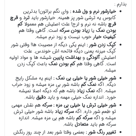
بذارم :
خیارشور نرم و ول شده :
وای نگم براتون! بدترین
کابوس یه ترشی شور پز همینه. خیارشور باید
ترد
و
قرچ
قرچ
باشه نه نرم و لزج! علت اصلیش هم معمولا
کم
بودن نمک
یا
زیاد بودن سرکه
است. گاهی وقتا هم
کیفیت خیار
خوب نیست و زود نرم میشه.
کپک زدن شور :
اینم یکی دیگه از مصیبت ها! وقتی شور
کپک میزنه یعنی دیگه فاتحه اش خوندس. علت
اصلیش
آلودگی
و
بهداشت پایین
شیشه ها و مواد اولیه
است. گاهی وقتا هم
کم بودن نمک
باعث کپک زدن
میشه.
شور خیلی شور یا خیلی بی نمک :
اینم یه مشکل رایج
دیگه. اگه
نمک کم
باشه شور بی مزه میشه و زود خراب
میشه. اگه
نمک زیاد
باشه هم که دیگه اصلا نمیشه
خورد. اندازه نمک خیلی مهمه و باید
دقیق
باشه.
شور خیلی ترش یا خیلی بی مزه : سرکه
هم نقش مهمی
تو طعم شور داره. اگه
سرکه زیاد
باشه شور خیلی ترش
میشه و اگه
سرکه کم
باشه هم بی مزه میشه. اندازه
سرکه هم باید
متعادل
باشه.
تغییر رنگ شور :
بعضی وقتا شور بعد از چند روز رنگش