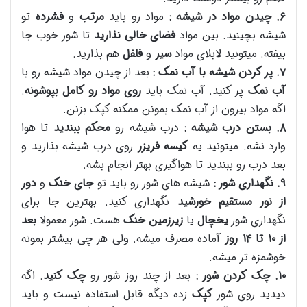
۶
.
چیدن مواد در شیشه :
مواد رو باید
مرتب
و
فشرده
تو
شیشه بچینید. بین مواد
فضای خالی نذارید
تا شور خوب جا
بیفته. میتونید لابلای مواد
سیر
و
فلفل
هم بذارید.
۷
.
پر کردن شیشه با آب نمک :
بعد از چیدن مواد شیشه رو با
آب نمک
پر کنید. آب نمک باید
روی مواد رو کامل بپوشونه
.
اگه مواد بیرون از آب نمک بمونن ممکنه کپک بزنن.
۸
.
بستن درب شیشه :
درب شیشه رو
محکم ببندید
تا هوا
وارد نشه. میتونید یه
کیسه فریزر
روی درب شیشه بذارید و
بعد درب رو ببندید تا هواگیری بهتر انجام بشه.
۹
.
نگهداری شور :
شیشه های شور رو باید تو
جای خنک
و
دور
از نور مستقیم خورشید
نگهداری کنید. بهترین جا برای
نگهداری شور
یخچال
یا
زیرزمین خنک
هست. شور معمولا
بعد
از
۱۰
تا
۱۴
روز
آماده مصرف میشه. ولی هر چی بیشتر بمونه
خوشمزه تر میشه.
۱۰
.
چک کردن شور :
بعد از چند روز شور رو
چک کنید
. اگه
دیدید روی شور
کپک
زده دیگه قابل استفاده نیست و باید