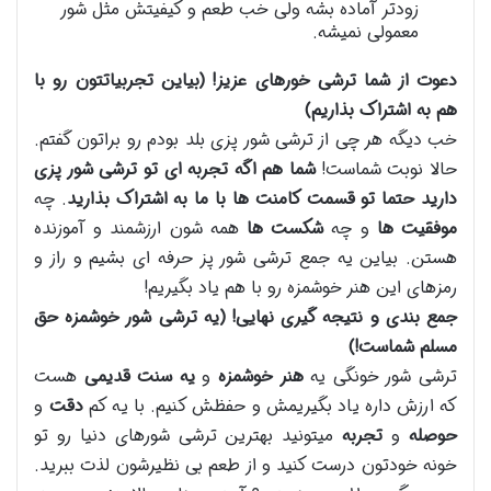
زودتر آماده بشه ولی خب طعم و کیفیتش مثل شور
معمولی نمیشه.
دعوت از شما ترشی خورهای عزیز! (بیاین تجربیاتتون رو با
هم به اشتراک بذاریم)
خب دیگه هر چی از ترشی شور پزی بلد بودم رو براتون گفتم.
حالا نوبت شماست!
شما هم اگه تجربه ای تو ترشی شور پزی
دارید حتما تو قسمت کامنت ها با ما به اشتراک بذارید
. چه
موفقیت ها
و چه
شکست ها
همه شون ارزشمند و آموزنده
هستن. بیاین یه جمع ترشی شور پز حرفه ای بشیم و راز و
رمزهای این هنر خوشمزه رو با هم یاد بگیریم!
جمع بندی و نتیجه گیری نهایی! (یه ترشی شور خوشمزه حق
مسلم شماست!)
ترشی شور خونگی یه
هنر خوشمزه
و
یه سنت قدیمی
هست
که ارزش داره یاد بگیریمش و حفظش کنیم. با یه کم
دقت
و
حوصله
و
تجربه
میتونید بهترین ترشی شورهای دنیا رو تو
خونه خودتون درست کنید و از طعم بی نظیرشون لذت ببرید.