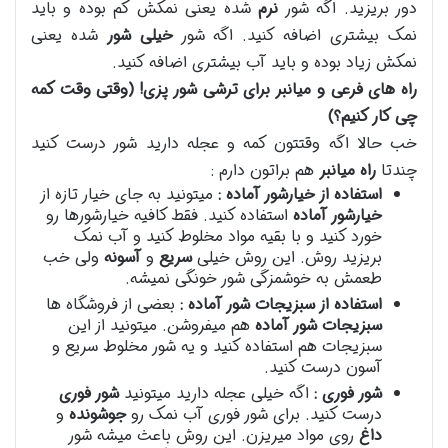
دور بریزید. اگه شور
نرم
شده یعنی نمکش کم بوده و باید
نمک بیشتری اضافه کنید. اگه شور
خیلی شور
شده یعنی
نمکش زیاد بوده و باید آب بیشتری اضافه کنید.
راه های فرعی و میانبر برای ترشی شور پزی! (وقتی وقت کمه
چی کار کنیم؟)
خب حالا اگه وقتتون کمه و عجله دارید شور درست کنید
چندتا
راه میانبر
هم براتون دارم :
استفاده از خیارشور آماده :
میتونید به جای خیار تازه از
خیارشور آماده
استفاده کنید. فقط کافیه خیارشورها رو
خورد کنید و با بقیه مواد مخلوط کنید و آب نمک
بریزید روش. این روش خیلی
سریع
و
آسونه
ولی خب
طعمش به خوشمزگی شور خونگی نمیشه.
استفاده از سبزیجات شور آماده :
بعضی از فروشگاه ها
سبزیجات شور آماده
هم میفروشن. میتونید از این
سبزیجات هم استفاده کنید و یه شور مخلوط سریع و
آسون درست کنید.
شور فوری :
اگه خیلی عجله دارید میتونید
شور فوری
درست کنید. برای شور فوری آب نمک رو
جوشونده
و
داغ
روی مواد میریزن. این روش باعث میشه شور