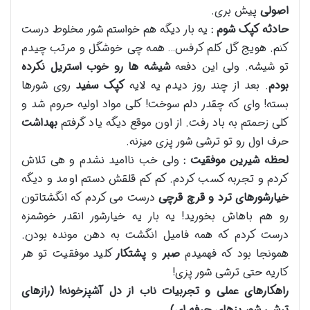
اصولی
پیش بری.
حادثه کپک شوم :
یه بار دیگه هم خواستم شور مخلوط درست
کنم. هویج گل کلم کرفس… همه چی خوشگل و مرتب چیدم
تو شیشه. ولی این دفعه
شیشه ها رو خوب استریل نکرده
بودم
. بعد از چند روز دیدم یه لایه
کپک سفید
روی شورها
بسته! وای که چقدر دلم سوخت! کلی مواد اولیه حروم شد و
کلی زحمتم به باد رفت. از اون موقع دیگه یاد گرفتم
بهداشت
حرف اول رو تو ترشی شور پزی میزنه.
لحظه شیرین موفقیت :
ولی خب ناامید نشدم و هی تلاش
کردم و تجربه کسب کردم. کم کم قلقش دستم اومد و دیگه
خیارشورهای ترد و قرچ قرچی
درست می کردم که انگشتاتون
رو هم باهاش بخورید! یه بار یه خیارشور انقدر خوشمزه
درست کردم که همه فامیل انگشت به دهن مونده بودن.
همونجا بود که فهمیدم
صبر
و
پشتکار
کلید موفقیت تو هر
کاریه حتی ترشی شور پزی!
راهکارهای عملی و تجربیات ناب از دل آشپزخونه! (رازهای
ترشی شور پزهای حرفه ای)