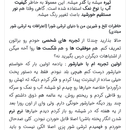
تیره
میشه یا
کدر
میشه. این معمولا به خاطر
کیفیت
آب
یا
نوع نمک
استفاده شده است. گاهی وقتا هم
نور
مستقیم خورشید
باعث تغییر رنگ میشه.
خاطرات تلخ و شیرین من با دنیای ترشی شور! (اعترافات یه ترشی شور
مبتدی)
حالا بذارید چندتا از
تجربه های شخصی
خودم رو براتون
تعریف کنم. هم
موفقیت ها
و هم
شکست ها
رو! آخه میگن
از اشتباهات دیگران درس بگیرید نه؟
اولین تجربه ام با خیارشور :
یادمه اولین بار که خواستم
خیارشور درست کنم هیچی بلد نبودم. فقط یه دستور پخت
خیلی ساده از اینترنت پیدا کردم و فکر کردم دیگه ته تهش رو
درآوردم! خلاصه خیارها رو چیدم تو شیشه آب و نمک و سرکه
رو قاطی کردم و ریختم روش. یه عالمه هم ذوق داشتم که
چند روز دیگه خیارشور خونگی دارم. ولی وای از اون روز! بعد
از یه هفته که در شیشه رو باز کردم دیدم خیارها
نرمِ نرم
شدن انگار پخته باشن! اصلا قابل خوردن نبودن. کلی ضدحال
خوردم و فهمیدم ترشی شور پزی اصلا الکی نیست و باید