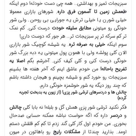
سبزیجات تمیز و بهداشتی… همه چی دست خودته! دوم اینکه
طعمش زمین تا آسمون فرق داره
. شورهای بازاری معمولا
خیلی شورن یا خیلی ترش یه جورایی بی روحن. ولی شور
خونگی رو میتونی
مطابق سلیقه خودت
درست کنی. کم نمک
تر کم سرکه تر پر سبزیجات تر… هر جور که دوست داری!
سوم اینکه
خیلی به صرفه تره
. یه شیشه کوچیک شور بازاری
الان کلی پولشه ولی با همون پول میتونی یه دبه بزرگ شور
خونگی درست کنی و کلی کیف کنی. آخرشم بگم
اصلا یه
تفریح باحاله
!
من خودم عاشق اینم که آخر هفته ها بشینم
سبزیجات رو خورد کنم و شیشه بچینم و هیجان داشته باشم
که چند روز دیگه یه شور خوشمزه خونگی دارم.
چالش ها و دردسرهای ترشی شور پزی! (از زبون یه بدبختِ تجربه
کرده)
فکر نکنید ترشی شور پزی همش گل و بلبله! نه بابا کلی
چالش
و
دردسر
داره که اگه حواست نباشه ممکنه حسابی ضدحال
بخوری. من خودم اول کار کلی گند زدم تا کم کم قلقش دستم
اومد. بذارید چندتا از
مشکلات رایج
رو باهاتون در میون