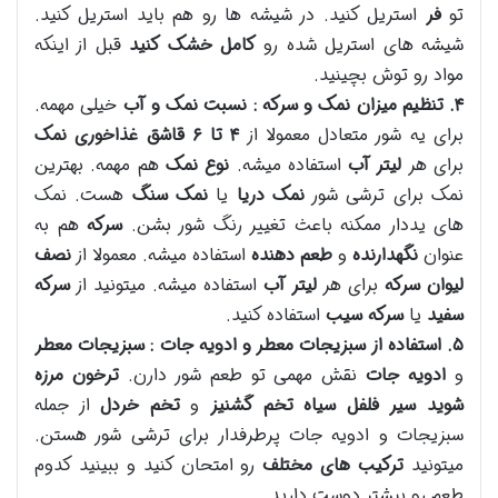
تو
فر
استریل کنید. در شیشه ها رو هم باید استریل کنید.
شیشه های استریل شده رو
کامل خشک کنید
قبل از اینکه
مواد رو توش بچینید.
۴
.
تنظیم میزان نمک و سرکه : نسبت نمک و آب
خیلی مهمه.
برای یه شور متعادل معمولا از
۴
تا
۶
قاشق غذاخوری نمک
برای هر
لیتر آب
استفاده میشه.
نوع نمک
هم مهمه. بهترین
نمک برای ترشی شور
نمک دریا
یا
نمک سنگ
هست. نمک
های یددار ممکنه باعث تغییر رنگ شور بشن.
سرکه
هم به
عنوان
نگهدارنده
و
طعم دهنده
استفاده میشه. معمولا از
نصف
لیوان سرکه
برای هر
لیتر آب
استفاده میشه. میتونید از
سرکه
سفید
یا
سرکه سیب
استفاده کنید.
۵
.
استفاده از سبزیجات معطر و ادویه جات : سبزیجات معطر
و
ادویه جات
نقش مهمی تو طعم شور دارن.
ترخون
مرزه
شوید
سیر
فلفل سیاه
تخم گشنیز
و
تخم خردل
از جمله
سبزیجات و ادویه جات پرطرفدار برای ترشی شور هستن.
میتونید
ترکیب های مختلف
رو امتحان کنید و ببینید کدوم
طعم رو بیشتر دوست دارید.