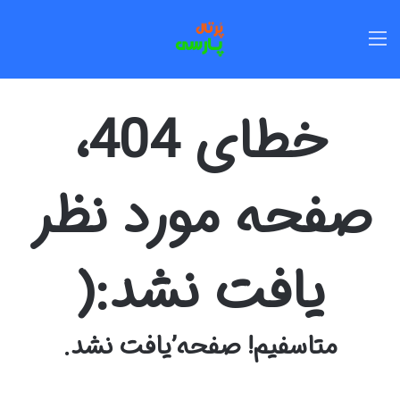
منو
خطای 404،
صفحه مورد نظر
یافت نشد:(
متاسفیم! صفحه’یافت نشد.