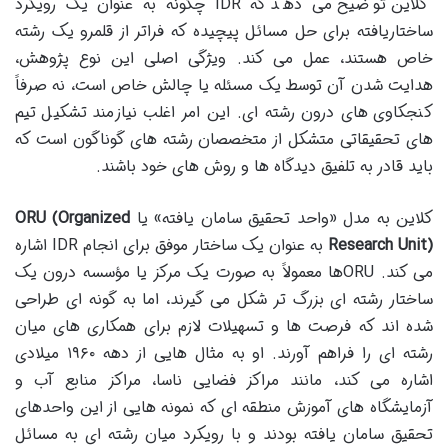
کلاین توضیح می دهد که IDR چگونه به عنوان یک رویکرد
ساختاریافته برای حل مسائل پیچیده که فراتر از قلمرو یک رشته
خاص هستند، عمل می کند. ویژگی اصلی این نوع پژوهش،
هدایت شدن آن توسط یک مسئله یا چالش خاص است، نه صرفاً
کنجکاوی های درون رشته ای. این امر اغلب نیازمند تشکیل تیم
های تحقیقاتی متشکل از متخصصان رشته های گوناگون است که
باید قادر به تلفیق دیدگاه ها و روش های خود باشند.
کلاین به مدل «واحد تحقیق سامان یافته» یا
ORU (Organized
Research Unit)
به عنوان یک ساختار موفق برای انجام IDR اشاره
می کند. ORUها معمولاً به صورت یک مرکز یا مؤسسه درون یک
ساختار رشته ای بزرگ تر شکل می گیرند، اما به گونه ای طراحی
شده اند که فرصت ها و تسهیلات لازم برای همکاری های میان
رشته ای را فراهم آورند. او به مثال هایی از دهه ۱۹۶۰ میلادی
اشاره می کند، مانند مراکز فضایی ناسا، مراکز منابع آب و
آزمایشگاه های آموزش منطقه ای که نمونه هایی از این واحدهای
تحقیق سامان یافته بودند و با رویکرد میان رشته ای به مسائل