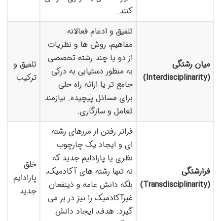
کنند.
تلفیق و ادغام فعالانه
مفاهیم، روش ها و نظریات
از دو یا چند رشته تخصصی
میان رشتگی
تلفیق و
به منظور دستیابی به درکی
(Interdisciplinarity)
ترکیب
جامع تر یا ارائه راه حلی
برای مسائل پیچیده. نیازمند
تعامل و سازگاری.
فراتر رفتن از مرزهای رشته
ای و ایجاد یک چارچوب
نظری یا پارادایم جدید که
خلق
فرارشتگی
نه تنها رشته های آکادمیک،
پارادایم
(Transdisciplinarity)
بلکه دانش عامه و ذینفعان
جدید
غیرآکادمیک را نیز در بر می
گیرد. هدف، ایجاد دانش