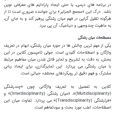
در برنامه های درسی، یا حتی ایجاد پارادایم های معرفتی نوین
باشد. درک این «مجمع الجزایر» برای خواننده ضروری است تا از
هرگونه تقلیل گرایی در فهم میان رشتگی پرهیز کند و به جای آن،
به ماهیت چندوجهی و دینامیک آن پی ببرد.
مصطلحات میان رشتگی
یکی از مهم ترین چالش ها در حوزه میان رشتگی، ابهام در تعریف
واژگان و اصطلاحات کلیدی است. جولی تامپسون کلاین در این
بخش، به دقت به تشریح و تمایز قائل شدن میان مفاهیم مرتبط
با میان رشتگی می پردازد. این تمایزگذاری، برای ایجاد زبانی
مشترک و فهم دقیق تر رویکردهای مختلف، حیاتی است.
کلاین به تفصیل به تعریف واژگانی چون «چندرشتگی
(Multidisciplinarity)»، «میان رشتگی (Interdisciplinarity)» و
«فرارشتگی (Transdisciplinarity)» می پردازد. تفاوت میان این
اصطلاحات، اغلب مورد بحث و سوءتفاهم است: