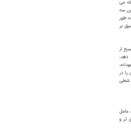
له می
ین سه
ه طور
یق بر
بح از
 دهد،
دانه،
را در
 شغلی
 عامل
 تر و