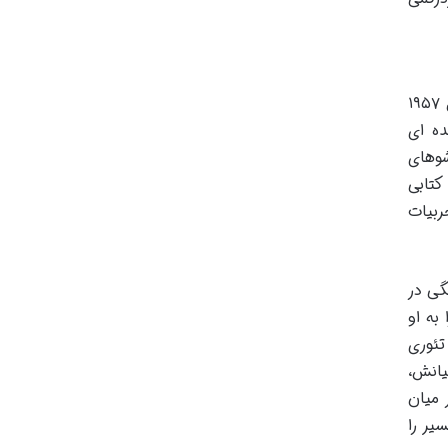
استیو هاروی، با نام کامل برودریک استیون هاروی، چهره ای چندوجهی در دنیای سرگرمی و رسانه است. او که در سال ۱۹۵۷
ده ای
شوهای
کتابی
ربیات
گی در
به او
تئوری
یانش،
 میان
یر را