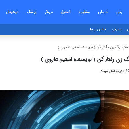
زبان
درمان
مشاوره
استیل
بروکر
پزشک
دیجیتال
ی
معرفی
تماس با ما
مثل یک زن رفتار کن ( نویسنده استیو هاروی )
زن رفتار کن ( نویسنده استیو هاروی )