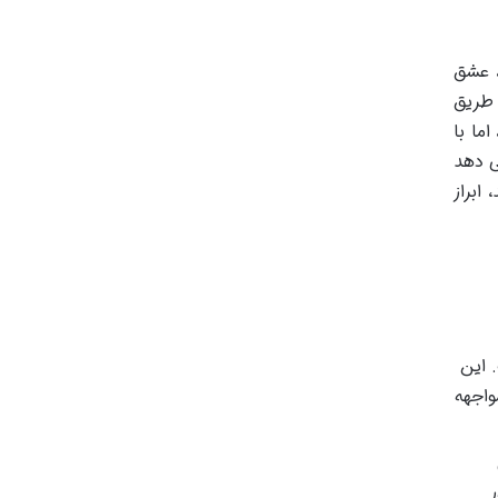
، عشق
 طریق
ما با
ی دهد
ابراز
 این
واجهه
ر