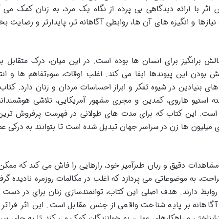
اثر با ارائه دیدگاهی بی پرده از نگاه یک مرد، به زنان کمک می ک
نیازها و انگیزه های آن ها، روابطی آگاهانه تر، پایدارتر و رضایت ب
الش برانگیز برای انسان ها بوده است. در این میان، درک متقابل ب
ودن این پیوندها ایفا می کند. اغلب اوقات، سوءتفاهم ها و انت
ی بنیادین در شیوه تفکر و ابراز احساسات مردان و زنان دارد. کتاب
ته استیو هاروی، کمدین و مجری مشهور آمریکایی، تلاشی هوشمندانه
 است. این کتاب که برای مدت های طولانی در فهرست پرفروش تری
رای میلیون ها زن در سراسر جهان تبدیل شده است تا بتوانند به درکی عم
مشاهدات دقیق و زبان طنزآمیز خود، رازهایی را فاش می کند که ممک
صراحت، به موضوعاتی می پردازد که اغلب در مکالمات روزمره نادیده گرف
وابط دارند. هدف اصلی این کتاب، توانمندسازی زنان برای در دست 
گاهانه بر پایه شناخت واقعی از جنس مقابل است. این اثر فراتر 
شناختی و راهکارهای عملی، به خوانندگان کمک می کند تا به جای سر