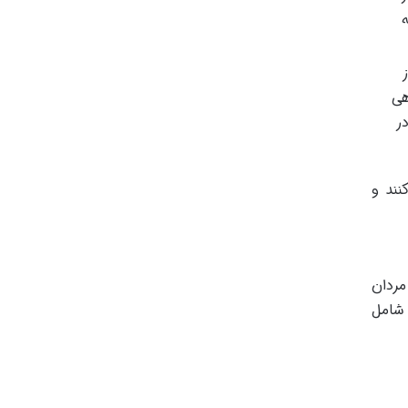
ه
هی
ر
نند و
مردان
 شامل