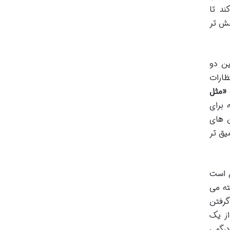
ند تا
خش تر
ین دو
ظارات
«مثل
 برای
ن های
یق تر
ن است
ته می
گرفتن
از یک
درگمی