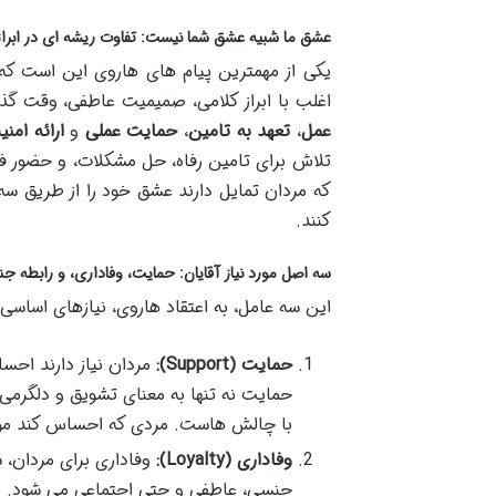
عشق ما شبیه عشق شما نیست: تفاوت ریشه ای در ابرا
یکی از مهمترین پیام های هاروی این است که م
اغلب با ابراز کلامی، صمیمیت عاطفی، وقت گذر
عمل
،
تعهد به تامین
،
حمایت عملی
و
ارائه امن
تلاش برای تامین رفاه، حل مشکلات، و حضور 
که مردان تمایل دارند عشق خود را از طریق سه
کنند.
سه اصل مورد نیاز آقایان: حمایت، وفاداری، و رابطه ج
این سه عامل، به اعتقاد هاروی، نیازهای اساسی
حمایت (Support):
مردان نیاز دارند احس
حمایت نه تنها به معنای تشویق و دلگرمی ا
با چالش هاست. مردی که احساس کند مو
وفاداری (Loyalty):
وفاداری برای مردان، 
جنسی، عاطفی و حتی اجتماعی می شود. مرد