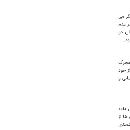
کر می
ر عدم
ان دو
ود.
 محرک
ز خود
انی و
 داده
ها از
شمندی