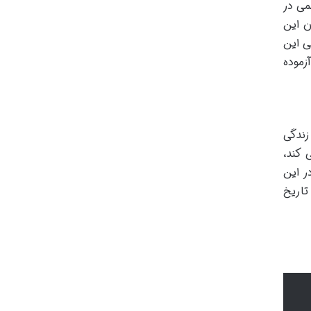
می در
ن این
ی این
زموده
زندگی
 کند،
ر این
تاریخ