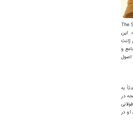
The Success Prin
 است. این
 ژانت
امع و
 اصول
تاً به
Ch) است که بیش از ۵۰۰ میلیون نسخه در
ی طولانی
او در