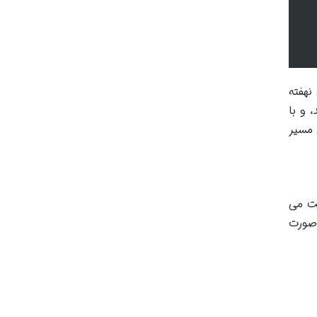
نهفته
 و با
 مسیر
وفقیت می
 صورت