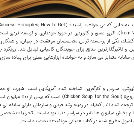
کتاب «مبانی موفقیت: رسیدن از جایی که هستید به جایی که می خواهید باشید» (ciples: How to Get
from Where You Are to Where You Want to Be)، اثری عمیق و کاربردی در حوزه خودیاری و توسعه فردی
فیلد، یکی از برجسته ترین متخصصان موفقیت در جهان، و همکاری
 و تاثیرگذارترین منابع برای جویندگان کامیابی تبدیل شد. رویکرد ج
ای مشابه متمایز می سازد و به خواننده ابزارهایی عملی برای پیاده سازی
سخنران انگیزشی، مدرس و کارآفرین شناخته شده آمریکایی است. شهرت او عمد
خاطر خلق مجموعه کتاب های «سوپ جو برای روح» (icken Soup for the Soul
ان فروش داشته و به بیش از ۴۰ زبان ترجمه شده اند. کنفیلد در زمینه رشد فردی و سازمانی دارای سابقه ا
هام بخش میلیون ها نفر در سراسر دنیا بوده است. تجربیات شخصی 
به اصول مطرح شده در کتاب «مبانی موفقیت» بخشیده است.