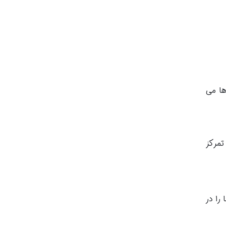
ن ها می
تمرکز
را در