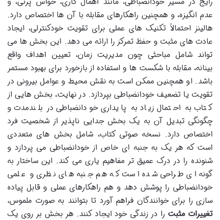
رایج در مسیر خودانضباطی، مانند اهمال کاری، حواس پرتی، و
عدم انگیزه، و همچنین راهکارهای مقابله با آن ها اختصاص دارد.
هالینز احتمالاً تکنیک های عملی برای تقویت خودکنترلی، ایجاد
عادت های مثبت و حفظ تمرکز را ارائه می دهد. این بخش ها می
تواند شامل مباحثی چون مدیریت زمان، تعیین اهداف واقع
بینانه، مقابله با شکست ها و استفاده از بازخورد برای بهبود مستمر
باشد. او همچنین ممکن است به نقش محیط و عوامل بیرونی در
تقویت یا تضعیف خودانضباطی بپردازد. در نهایت، بخش هایی از
کتاب به احتمال زیاد به پایداری خودانضباطی در بلندمدت و
چگونگی تبدیل آن به یک بخش جدایی ناپذیر از شخصیت فرد
اختصاص دارد. نسخه صوتی کتاب، شامل بخش های متعددی
است که هر یک به جنبه ای خاص از خودانضباطی می پردازد و
شنونده را در درک عمیق تر مفاهیم یاری می کند. این ساختار به
گونه ای طراحی شده است که هم جنبه های نظری و علمی
خودانضباطی را پوشش دهد و هم راهکارهای عملی و قابل پیاده
سازی را برای خوانندگان فراهم آورد تا بتوانند به صورت ملموس،
تغییرات مثبت
را در زندگی خود ایجاد کنند. هر بخش بر روی یک