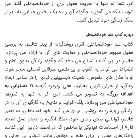
اثر، شما نه تنها با تعریف عمیق تری از خودانضباطی آشنا می
شوید، بلکه می آموزید چگونه آن را به یک بخش جدایی ناپذیر از
سبک زندگی خود تبدیل کنید.
درباره کتاب علم خودانضباطی
کتاب علم خودانضباطی، اثری روشنگرانه از پیتر هالینز، به بررسی
عمیق مفهوم خودانضباطی و تفاوت های آن با اراده می پردازد.
هالینز در این کتاب نشان می دهد که چگونه زندگی بدون نظم و
انضباط می تواند به آشوب و بی نظمی غیرقابل تحملی منجر شود.
او با مثال های ملموس، اهمیت دیسیپلین فردی را در تمامی ابعاد
زندگی، از جزئی ترین فعالیت های روزمره گرفته تا
دستیابی به
اهداف بزرگ
، به تصویر می کشد. این اثر نه تنها به تعریف
خودانضباطی می پردازد، بلکه فواید و نتایج به کارگیری آن را در
زندگی روزمره به روشنی بیان می کند. خودانضباطی، به تعبیر
هالینز، توانایی پیش راندن خود، حفظ انگیزه و انجام عمل است،
فارغ از احساسات فیزیکی یا عاطفی که در لحظه داریم. این کتاب،
راهکارهای عملی را برای غلبه بر موانعی مانند تنبلی، بی حالی و