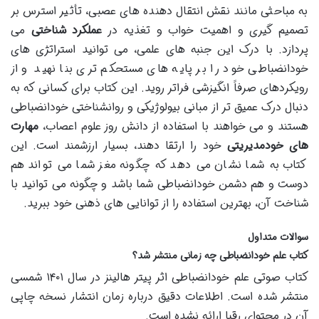
به مباحثی مانند نقش انتقال دهنده های عصبی، تأثیر استرس بر
تصمیم گیری و اهمیت خواب و تغذیه در
عملکرد شناختی
می
پردازد. با درک این جنبه های علمی، می توانید استراتژی های
خودانضباطی خود را بر پایه های مستحکم تری بنا نهید و از
رویکردهای صرفاً انگیزشی فراتر روید. این کتاب برای کسانی که به
دنبال درک عمیق تر از مبانی بیولوژیکی و روانشناختی خودانضباطی
هستند و می خواهند با استفاده از دانش روز علوم اعصاب،
مهارت
های خودمدیریتی
خود را ارتقا دهند، بسیار ارزشمند است. این
کتاب به شما نشان می دهد که چگونه مغز شما می تواند هم
دوست و هم دشمن خودانضباطی شما باشد و چگونه می توانید با
شناخت آن، بهترین استفاده را از توانایی های ذهنی خود ببرید.
سوالات متداول
کتاب علم خودانضباطی چه زمانی منتشر شد؟
کتاب صوتی علم خودانضباطی اثر پیتر هالینز در سال ۱۴۰۱ شمسی
منتشر شده است. اطلاعات دقیق درباره زمان انتشار نسخه چاپی
آن در محتوای رقبا ارائه نشده است.