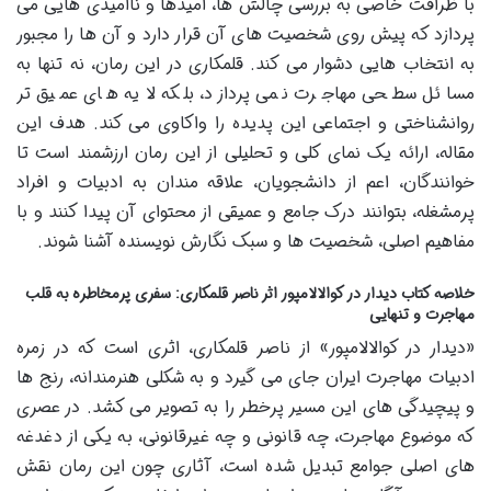
با ظرافت خاصی به بررسی چالش ها، امیدها و ناامیدی هایی می
پردازد که پیش روی شخصیت های آن قرار دارد و آن ها را مجبور
به انتخاب هایی دشوار می کند. قلمکاری در این رمان، نه تنها به
مسائل سطحی مهاجرت نمی پردازد، بلکه لایه های عمیق تر
روانشناختی و اجتماعی این پدیده را واکاوی می کند. هدف این
مقاله، ارائه یک نمای کلی و تحلیلی از این رمان ارزشمند است تا
خوانندگان، اعم از دانشجویان، علاقه مندان به ادبیات و افراد
پرمشغله، بتوانند درک جامع و عمیقی از محتوای آن پیدا کنند و با
مفاهیم اصلی، شخصیت ها و سبک نگارش نویسنده آشنا شوند.
خلاصه کتاب دیدار در کوالالامپور اثر ناصر قلمکاری: سفری پرمخاطره به قلب
مهاجرت و تنهایی
«دیدار در کوالالامپور» از ناصر قلمکاری، اثری است که در زمره
ادبیات مهاجرت ایران جای می گیرد و به شکلی هنرمندانه، رنج ها
و پیچیدگی های این مسیر پرخطر را به تصویر می کشد. در عصری
که موضوع مهاجرت، چه قانونی و چه غیرقانونی، به یکی از دغدغه
های اصلی جوامع تبدیل شده است، آثاری چون این رمان نقش