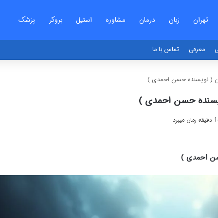
تهران
زبان
درمان
مشاوره
استیل
بروکر
پزشک
ی
معرفی
تماس با ما
ن ( نویسنده حسن احمدی )
ویسنده حسن احمدی )
سن احمدی )