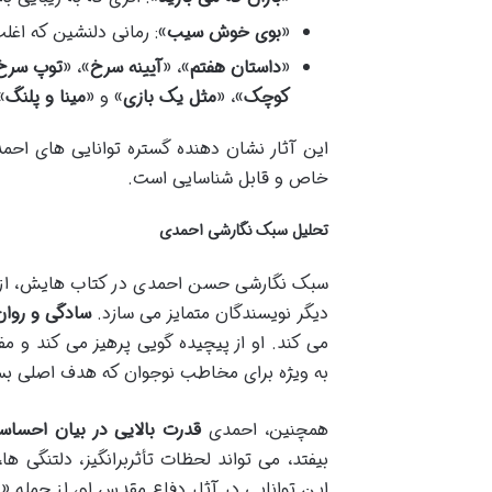
«
بوی خوش سیب
»: رمانی دلنشین که اغ
«
داستان هفتم
»، «
آیینه سرخ
»، «
توپ سرخ
کوچک
»، «
مثل یک بازی
» و «
مینا و پلنگ
.
این آثار نشان دهنده گستره توانایی های ا
خاص و قابل شناسایی است.
تحلیل سبک نگارشی احمدی
سبک نگارشی حسن احمدی در کتاب هایش، از جم
دیگر نویسندگان متمایز می سازد.
سادگی و روان
می کند. او از پیچیده گویی پرهیز می کند و مفا
به ویژه برای مخاطب نوجوان که هدف اصلی بسی
همچنین، احمدی
قدرت بالایی در بیان احساس
بیفتد، می تواند لحظات تأثربرانگیز، دلتنگی ها
این توانایی در آثار دفاع مقدس او، از جمله 