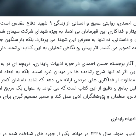
خلاصه کتاب «در خواب های دیگران» اثر حسن احمدی، روایتی عمیق و انسانی از زندگی ۹ شهید
ایثار و فداکاری این قهرمانان بی ادعا، به ویژه شهدای شرکت سیمان شما
 و داستانی، نه تنها به معرفی این شهدا می پردازد، بلکه بار سنگین ج
به تصویر می کشد. اثر پیش رو نگاهی تحلیلی به این کتاب ارزشمند دارد
آثار برجسته حسن احمدی در حوزه ادبیات پایداری، دریچه ای نو به 
 اثر نه تنها شرح رشادت ها در میدان نبرد است، بلکه به ابعاد ان
تفاوت از فداکاری های مردمی ارائه می دهد که شاید نامشان کمتر 
یل جامع و دقیق از این کتاب است که می تواند به عنوان یک مرجع ار
مقدس، معلمان و پژوهشگران ادبی عمل کند و مسیر تصمیم گیری برای م
دبیات پایداری
حسن احمدی، نویسنده، روزنامه نگار و منتقد ادبی، متولد سال ۱۳۳۸ در میانه، یکی از چهره های شناخته ش