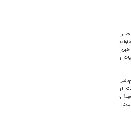
ط حسن
نواده
 خبری
یات و
 چالش
ت. او
هدا و
 است.