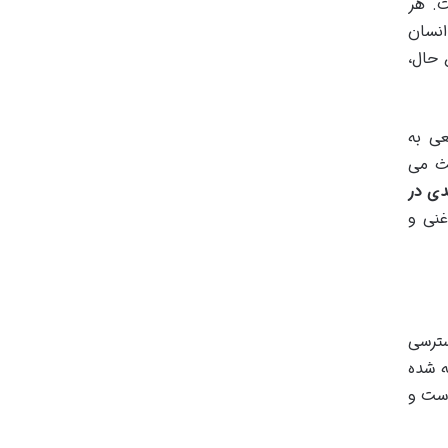
ت. هر
انسان
 حال،
عی به
عث می
ی در
غنی و
سترسی
ه شده
است و