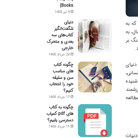
Books)
9 تیر 1405
دنیای
 دفاع مقدس است که به
شگفت‌انگیز
ل، به
کتاب‌های سه
نگ بر
بعدی و متحرک
.
خارجی
22 خرداد 1405
دنیای
چگونه کتاب
های مناسب
سانی،
سن و سلیقه
شنیده
خود را انتخاب
زشمند
کنیم؟
طالعه
17 خرداد 1405
چگونه به کتاب
های pdf کمیاب
دسترسی یابیم؟
11 خرداد 1405
ده در ادبیات