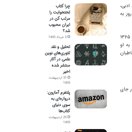
ادبی،
چرا کتاب
تختخوابت را
ن او در سال ۱۳۶۰ در مجله زن روز به
مرتب کن در
ایران محبوب
شد؟
احمدی از ابتدای شکل گیری ماهنامه سروش نوجوانان تا سال ۱۳۷۳ با این مجله همکاری فعال داشت و بین سال های ۱۳۶۵
5 خرداد 1405
به او
تحلیل و نقد
اطبان
تئوری‌های نوین
علمی در آثار
منتشر شده
اخیر
31 اردیبهشت
1405
ر جای
پلتفرم آمازون:
دروازه‌ای به
سوی دنیای
کتاب‌ها
25 اردیبهشت
1405