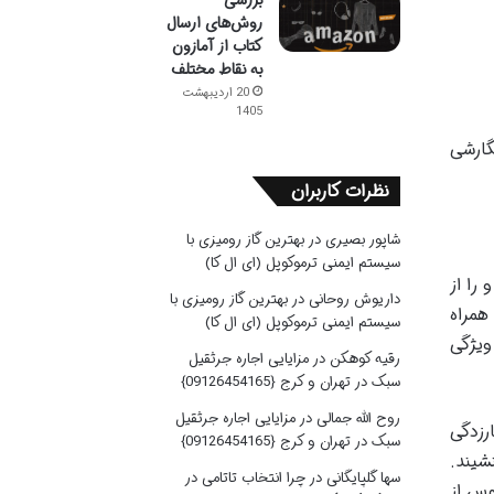
بررسی
روش‌های ارسال
کتاب از آمازون
به نقاط مختلف
20 اردیبهشت
1405
گارشی
نظرات کاربران
شاپور بصیری
در
بهترین گاز رومیزی با
سیستم ایمنی ترموکوپل (ای ال کا)
را از
داریوش روحانی
در
بهترین گاز رومیزی با
همراه
سیستم ایمنی ترموکوپل (ای ال کا)
ویژگی
رقیه کوهکن
در
مزایایی اجاره جرثقیل
سبک در تهران و کرج {09126454165}
روح الله جمالی
در
مزایایی اجاره جرثقیل
رزدگی
سبک در تهران و کرج {09126454165}
شیند.
سها گلپایگانی
در
چرا انتخاب تاتامی در
وس از