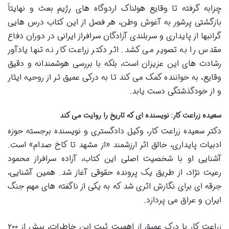
چزابه گرفته تا وقایع هولناک اردوگاه های رژیم بعث و نهایتاً
بازگشتی پرشور به آغوش وطن، هر فصل از این کتاب درس هایی
گرانبها از پایداری و سربلندی آزادگان سرافراز ایرانی در دوران دفاع
مقدس را به تصویر می کشد. اثر دکتر زراعت کار نه تنها یادآور
رشادت های این عزیزان است، بلکه با بررسی هوشمندانه و دقیق
وقایع، به خواننده کمک می کند تا به درکی عمیق تر از روحیه ایثار
و از خودگذشتگی دست یابد.
سعیده زراعت کار: نویسنده ای که تاریخ را روایت می کند
دکتر سعیده زراعت کار، وکیل دادگستری و نویسنده برجسته حوزه
ادبیات پایداری، خالق اثر ارزشمند «از مشهد تا کاخ صدام» است.
آشنایی او با شخصیت اصلی این کتاب، آزاده سرافراز محمود
رعیت نژاد، از طریق یک پرونده حقوقی آغاز شد. همین آشنایی،
جرقه ای برای نگارش اثری شد که به یکی از ناگفته های مهم جنگ
ایران و عراق می پردازد.
زراعت کار با درک عمیق از اهمیت ثبت این خاطرات، بیش از ۲۰۰