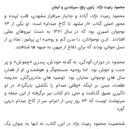
محمود رعیت نژاد: راوی رنج، سربلندی و ایمان
محمود رعیت نژاد، آزاده و جانباز سرافراز مشهدی، قلب تپنده و
محور اصلی کتاب «از مشهد تا کاخ صدام» است. او یکی از ۲۳
نوجوان اسیری بود که در سال ۱۳۶۱ به دست نیروهای بعثی
افتادند. این نوجوانان، با سن کم و روحیه ای پرشور، نمادی از
نسل جوانی بودند که برای دفاع از میهن به جبهه ها شتافتند.
محمود در دوران کودکی، به گفته خودش، پسری «چموش» و پر
جنب و جوش بود. اما روحیه جستجوگر و هوشمندی او از همان
سال های نوجوانی نمایان بود. توصیه های مادربزرگش، خدیجه
طلعت، مبنی بر اینکه «وقتی صدام را نکشتی بازنگرد»، در او
تأثیری عمیق گذاشت و حتی نام کتاب نیز برگرفته از این جمله و
سرنوشت اوست که ۲۳ روز پس از اعزام، سر از کاخ صدام درمی
آورد.
شخصیت محمود رعیت نژاد در این کتاب، نه تنها به عنوان یک