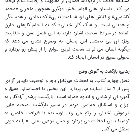
مسابقه حفظ» در اردوگاه، فضایی از معنویت و رقابت سالم ایجاد
می کند. داستان های الهام بخش دیگری همچون ماجرای «محمد
کاشمری» و تلاش های او، «ساعت نذری» که نمادی از همبستگی
و همدلی است، و «یک کار نشدنی» که به انجام کارهای خارق
العاده در شرایط سخت اشاره دارد، به این فصل عمق و جذابیت
ویژه ای می بخشد. این بخش، به وضوح نشان می دهد که
چگونه ایمان می تواند سخت ترین موانع را از پیش رو بردارد و
تحولی عمیق در انسان ایجاد کند.
رهایی؛ بازگشت به آغوش وطن
فصل چهارم کتاب، به لحظات غیرقابل باور و توصیف ناپذیر آزادی
پس از ۹ سال اسارت می پردازد. این بخش با احساساتی عمیق و
آمیزه ای از شادی و اندوه همراه است. بازگشت پرشور آزادگان به
ایران و استقبال حماسی مردم در مسیر بازگشت، صحنه هایی
فراموش نشدنی را رقم می زند. نویسنده با ظرافت خاصی به
توصیف این لحظات می پردازد و حس «وطن یعنی…» را به خوبی
منتقل می کند.