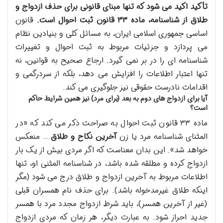
تأکید اکید می شود که تنها مبنای قانونی برای حذف ازدواج و
طلاق از شناسنامه، ماده ۳۳ قانون ثبت احوال است.
قانون
اساسی جمهوری اسلامی ایران، به مسائل کلی و بنیادین نظام
می پردازد و جزئیات مربوط به ثبت احوال و تغییرات
شناسنامه ای را در بر نمی گیرد. ارجاع صحیح به قوانین، نه
تنها اعتبار اطلاعات را افزایش می دهد، بلکه از سردرگمی و
اقدامات نادرست حقوقی نیز جلوگیری می کند.
آیا برای ازدواج های دوم به بعد (برای مرد) نیز همین شرایط حاکم
است؟
ماده ۳۳ قانون ثبت احوال به صراحت ذکر می کند که «در
المثنای شناسنامه مرد یا زن
آخرین نکاح و طلاق
… منعکس
خواهد شد». این بدان معناست که اگر مردی بیش از یک بار
ازدواج کرده و مطلقه شده باشد، در شناسنامه المثنی او، تنها
اطلاعات مربوط به آخرین ازدواج و طلاق درج می شود (مگر
اینکه طلاق غیرمدخوله باشد). برای حذف نام همسران قبلی
(غیر از آخرین همسر)، باید شرط ازدواج مجدد مرد با همسر
جدید احراز شود. به عبارت دیگر، هر زمان که مردی ازدواج