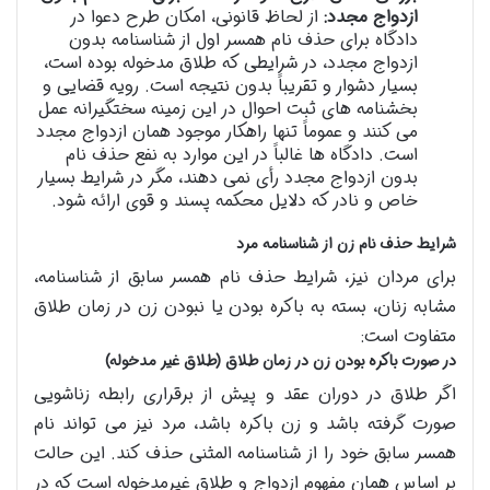
ازدواج مجدد:
از لحاظ قانونی، امکان طرح دعوا در
دادگاه برای حذف نام همسر اول از شناسنامه بدون
ازدواج مجدد، در شرایطی که طلاق مدخوله بوده است،
بسیار دشوار و تقریباً بدون نتیجه است. رویه قضایی و
بخشنامه های ثبت احوال در این زمینه سختگیرانه عمل
می کنند و عموماً تنها راهکار موجود همان ازدواج مجدد
است. دادگاه ها غالباً در این موارد به نفع حذف نام
بدون ازدواج مجدد رأی نمی دهند، مگر در شرایط بسیار
خاص و نادر که دلایل محکمه پسند و قوی ارائه شود.
شرایط حذف نام زن از شناسنامه مرد
برای مردان نیز، شرایط حذف نام همسر سابق از شناسنامه،
مشابه زنان، بسته به باکره بودن یا نبودن زن در زمان طلاق
متفاوت است:
در صورت باکره بودن زن در زمان طلاق (طلاق غیر مدخوله)
اگر طلاق در دوران عقد و پیش از برقراری رابطه زناشویی
صورت گرفته باشد و زن باکره باشد، مرد نیز می تواند نام
همسر سابق خود را از شناسنامه المثنی حذف کند. این حالت
بر اساس همان مفهوم ازدواج و طلاق غیرمدخوله است که در