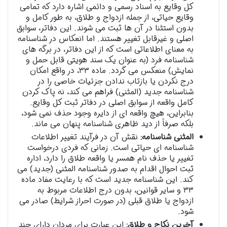
کل وقایع به اسناد رسمی و دائمی اشاره دارد که تمامی
وقایع حیاتی، از جمله ازدواج و طلاق، به طور کامل و
بدون استثنا در آن ها ثبت می شوند. این دفاتر، سوابق
اصلی و غیرقابل تغییر هستند. اما انعکاس در شناسنامه
به معنای اطلاعاتی است که از این دفاتر، در برگه های
شناسنامه فرد (به عنوان یک سند هویتی قابل حمل و
نمایش) منعکس می گردد. ماده ۳۳، در واقع امکان
درج نکردن یا بازتاب ندادن جزئیات خاصی را در
شناسنامه جدید (المثنی) فراهم می کند، نه پاک کردن
کامل واقعه از سوابق اصلی در دفاتر ثبت کل وقایع.
بنابراین، هیچ واقعه ای از دایره وجود حذف نمی شود،
بلکه صرفاً از دید ظاهری شناسنامه پنهان می ماند.
المثنی شناسنامه:
نقش آن در فرآیند تغییر اطلاعات
شناسنامه ای حیاتی است. زمانی که فردی درخواست
تغییر یا حذف نام همسر یا واقعه طلاق را دارد، اداره
ثبت احوال اقدام به صدور شناسنامه المثنی (جدید) می
کند. این شناسنامه جدید است که با رعایت مفاد ماده
۳۳ و سایر قوانین، بدون درج اطلاعات مربوط به
ازدواج یا طلاق قبلی (در صورت احراز شرایط) صادر می
شود.
آخرین نکاح و طلاق:
این عبارت برای مردان دارای چند