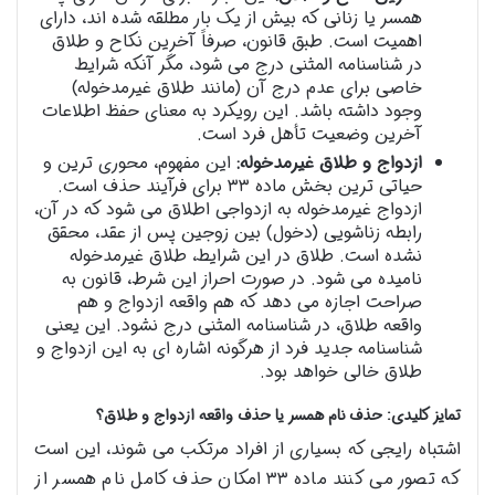
همسر یا زنانی که بیش از یک بار مطلقه شده اند، دارای
اهمیت است. طبق قانون، صرفاً آخرین نکاح و طلاق
در شناسنامه المثنی درج می شود، مگر آنکه شرایط
خاصی برای عدم درج آن (مانند طلاق غیرمدخوله)
وجود داشته باشد. این رویکرد به معنای حفظ اطلاعات
آخرین وضعیت تأهل فرد است.
ازدواج و طلاق غیرمدخوله:
این مفهوم، محوری ترین و
حیاتی ترین بخش ماده ۳۳ برای فرآیند حذف است.
ازدواج غیرمدخوله به ازدواجی اطلاق می شود که در آن،
رابطه زناشویی (دخول) بین زوجین پس از عقد، محقق
نشده است. طلاق در این شرایط، طلاق غیرمدخوله
نامیده می شود. در صورت احراز این شرط، قانون به
صراحت اجازه می دهد که هم واقعه ازدواج و هم
واقعه طلاق، در شناسنامه المثنی درج نشود. این یعنی
شناسنامه جدید فرد از هرگونه اشاره ای به این ازدواج و
طلاق خالی خواهد بود.
تمایز کلیدی: حذف نام همسر یا حذف واقعه ازدواج و طلاق؟
اشتباه رایجی که بسیاری از افراد مرتکب می شوند، این است
که تصور می کنند ماده ۳۳ امکان حذف کامل نام همسر از