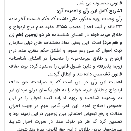
قانونی محسوب می شد.
تشریح کامل این رأی و اهمیت آن:
رأی وحدت رویه مذکور، مقرر داشت که حکم قسمت آخر ماده
۳۳ قانون ثبت احوال مصوب ۱۳۵۵، مفید عدم درج ازدواج و
طلاق غیرمدخوله در المثنای شناسنامه
هر دو زوجین (هم زن
و هم مرد)
است. این یعنی مفاد بخشنامه های قبلی سازمان
ثبت احوال که علی رغم عموم و اطلاق حکم مقنن، عدم درج
ازدواج و طلاق غیرمدخوله را منحصراً در المثنای شناسنامه
زوجه پذیرفته و دایره شمول قانون را محدود کرده بود، خلاف
قانون تشخیص داده شد و ابطال گردید.
اهمیت این رأی در این است که به صراحت، حق حذف
ازدواج و طلاق غیرمدخوله را به طور یکسان برای مردان نیز
به رسمیت شناخت و رویه ادارات ثبت احوال را در این
خصوص اصلاح نمود. این امر، گامی مهم در جهت اجرای
عدالت و رفع تبعیض احتمالی بین زوجین در این زمینه بود و
تضمین کرد که هر دو طرف عقد در صورت احراز شرایط
غیرمدخوله بودن طلاق، از این حق قانونی بهره مند شوند.