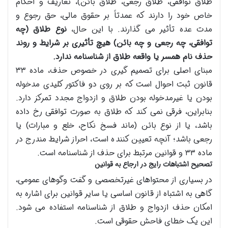
طلاق توافقی، طلاق رجعی، طلاق بائن)، تعاریف و احکام
خاص خود را دارند که عمدتاً بر حقوق مالی، حق رجوع و
مدت عده تأثیر می گذارند. با این حال،
نوع طلاق (چه
توافقی، چه رجعی و چه بائن) هیچ تأثیری بر شرایط و روند
حذف نام همسر یا واقعه طلاق از شناسنامه ندارد.
مبنای اصلی برای تصمیم گیری در خصوص حذف، ماده ۳۳
قانون ثبت احوال است که بر روی دو فاکتور کلیدی مدخوله
بودن یا غیرمدخوله بودن طلاق و ازدواج مجدد تمرکز دارد.
بنابراین، فرقی نمی کند که طلاق به صورت توافقی رخ داده
باشد، یا از نوع بائن (ماند فسخ نکاح، خلع و مبارات) یا
رجعی باشد؛ آنچه تعیین کننده است، احراز شرایط مندرج در
ماده ۳۳ و قوانین مرتبط برای حذف از شناسنامه است.
تصحیح اشتباهات رایج در ارجاع به قوانین
در بسیاری از محتواهای غیرتخصصی و گفت وگوهای عمومی،
گاهی به اشتباه از قانون اساسی یا سایر قوانین برای اشاره به
امکان حذف ازدواج و طلاق از شناسنامه استفاده می شود.
این یک خطای فاحش حقوقی است.