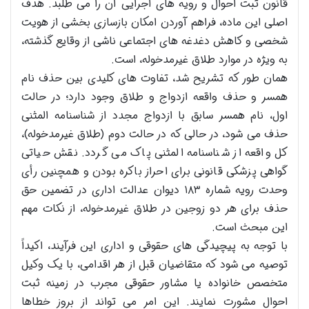
قانون ثبت احوال و رویه های اجرایی آن را می طلبد. هدف
اصلی این ماده، فراهم آوردن امکان بازسازی بخشی از هویت
شخصی و کاهش دغدغه های اجتماعی ناشی از وقایع گذشته،
به ویژه در موارد طلاق غیرمدخوله، است.
همان طور که تشریح شد، تفاوت های کلیدی بین حذف نام
همسر و حذف واقعه ازدواج و طلاق وجود دارد؛ در حالت
اول، نام همسر سابق با ازدواج مجدد از شناسنامه المثنی
حذف می شود، در حالی که در حالت دوم (طلاق غیرمدخوله)،
کل واقعه از شناسنامه المثنی پاک می گردد. نقش حیاتی
گواهی پزشکی قانونی برای احراز باکره بودن و همچنین رأی
وحدت رویه شماره ۱۸۳ دیوان عدالت اداری در تضمین حق
حذف برای هر دو زوجین در طلاق غیرمدخوله، از نکات مهم
این مبحث است.
با توجه به پیچیدگی های حقوقی و اداری این فرآیند، اکیداً
توصیه می شود که متقاضیان قبل از هر اقدامی، با یک وکیل
متخصص خانواده یا مشاور حقوقی مجرب در زمینه ثبت
احوال مشورت نمایند. این امر می تواند از بروز خطاها