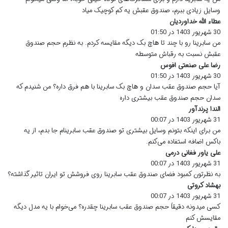
:
وسایل زیادی ببرم، صندوق عقبش یه کم کوچیک میاد
عطاء الله خداوردیان
گ
30 شهریور 1403 در 01:50
ف
ت
من سابرینا رو با چند تا هاچ بک دیگه مقایسه کردم. به نظرم حجم صندوق
:
عقبش نسبت به رقباش متوسطه
رضا علی صنعتی افوس
گ
30 شهریور 1403 در 01:50
ف
ت
آیا حجم صندوق عقب سدان و هاچ بک سابرینا با هم فرق داره؟ من شنیدم که
:
سدان حجم صندوق عقب بیشتری داره
الندا پرندآور
گ
31 شهریور 1403 در 00:07
ف
ت
من برای اینکه بتونم وسایل بیشتری تو صندوق عقب سابرینام جا بدم، از یه
:
باکس اضافه استفاده می‌کنم.
علی یاور فغانی درمی
گ
31 شهریور 1403 در 00:07
ف
ت
به نظرتون کمبود فضای صندوق عقب سابرینا روی فروشش تو ایران تاثیر گذاشته؟
:
بهشاد کروتی
گ
31 شهریور 1403 در 00:07
ف
ت
کسی میدونه دقیقاً حجم صندوق عقب سابرینا چقدره؟ می‌خوام با یه مدل دیگه
:
مقایسش کنم