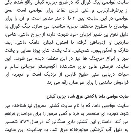
سایت غواصی بیگ کورال که در شرق جزیره کیش واقع شده، یکی
از پرطرفدارترین و غنی ترین نقاط برای غواصی است. عمق
غواصی در این سایت بین ۴ تا ۶ متر متغیر است و آن را برای
غواصان با سطوح مختلف تجربه مناسب می سازد. بیگ کورال به
دلیل تنوع بی نظیر آبزیان خود شهرت دارد؛ از جراح ماهی، هامور،
ساردین و اژدرماهی گرفته تا استون فیش، دلقک ماهی، ریف
شارک و اسکورپیون. همچنین، لاک پشت های پوزه عقابی و پشت
سبز و انواع خرچنگ ها نیز در این منطقه دیده می شوند. این
سایت، فرصتی عالی برای مشاهده اکوسیستم مرجانی سالم و
حیات دریایی غنی خلیج فارس از نزدیک است و تجربه ای
فراموش نشدنی را برای غواصان رقم می زند.
سایت غواصی داما یا کشتی غرق شده جزیره کیش
سایت غواصی داما، که با نام سایت کشتی مغروق نیز شناخته می
شود، تجربه ای منحصر به فرد و کمی مرموز را برای غواصان فراهم
می کند. داستان این کشتی باری سنگالی که در سال ۱۳۸۴ شمسی
به دلیل آب گرفتگی موتورخانه غرق شد، به جذابیت این سایت