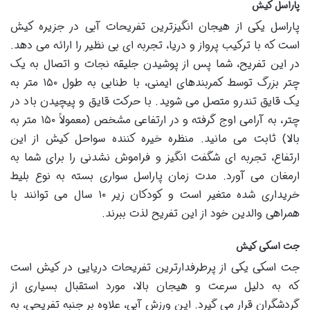
پاراسل کیش
پاراسل یکی از هیجان انگیزترین تفریحات آبی در جزیره کیش
است که با ترکیب پرواز و دریا، تجربه ای بی نظیر را ارائه می دهد.
در این تفریح، شما پس از پوشیدن جلیقه نجات و اتصال به یک
چتر بزرگ توسط کمربندهای ایمنی، با طنابی به طول ۱۵۰ متر به
یک قایق تندرو متصل می شوید. با حرکت قایق و پیچیدن باد در
چتر، به آرامی اوج گرفته و در ارتفاعی مشخص (معمولاً ۱۵۰ متر به
بالا) ثابت می مانید. منظره خیره کننده سواحل کیش از این
ارتفاع، تجربه ای شگفت انگیز و فراموش نشدنی را برای شما به
ارمغان می آورد. مدت زمان پاراسل سواری بسته به نوع بلیط
خریداری شده متغیر است و کودکان زیر ۱۰ سال می توانند با
همراهی والدین خود از این تفریح لذت ببرند.
جت اسکی کیش
جت اسکی یکی از پرطرفدارترین تفریحات دریایی در کیش است
که به دلیل سرعت و هیجان بالا، مورد استقبال بسیاری از
گردشگران قرار می گیرد. این ورزش آبی، علاوه بر جنبه تفریحی، به