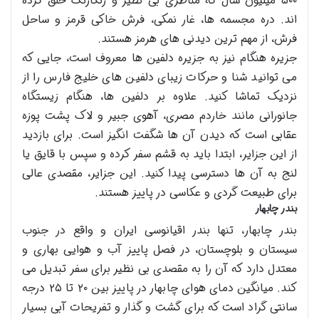
۵۰۰ میلیون سال که مناظری بی نظیر و رنگارنگ خلق کرده
اند. دره مجسمه ها، غار نمکی، فرش خاکی قرمز و ساحل
فرش، از مهم ترین دیدنی های هرمز هستند.
جزیره هنگام نیز به جزیره دلفین ها معروف است، جایی که
می توانید شنا و حرکات زیبای دلفین های خلیج فارس را از
نزدیک تماشا کنید. علاوه بر دلفین ها، هنگام زیستگاه
جانورانی مانند خاردم مصری، آهوی جبیر و لاک پشت پوزه
عقابی است که دیدن آن ها شگفت انگیز است. برای بازدید
از این جزایر، ابتدا باید به قشم سفر کرده و سپس با قایق یا
لنج به آن ها دسترسی پیدا کنید. این جزایر، مقصدی عالی
برای طبیعت گردی و عکاسی در پاییز هستند.
بندر چابهار
بندر چابهار، تنها بندر اقیانوسی ایران و واقع در جنوب
سیستان و بلوچستان، در فصل پاییز آب و هوایی بهاری و
معتدل دارد که آن را به مقصدی بی نظیر برای سفر تبدیل می
کند. میانگین دمای هوای چابهار در پاییز بین ۲۰ تا ۲۵ درجه
سانتی گراد است که برای گشت و گذار و تفریحات آبی بسیار