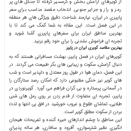
از کویرهای آرامش بخش و گرمسیر گرفته تا جنگل های پر
رمز و راز و جزایر جنوبی. انتخاب مقصد مناسب برای سفر
پاییزی در ایران، نیازمند شناخت دقیق ویژگی های هر منطقه
در این فصل است. این مقاله به شما کمک می کند تا با
بهترین مناطق ایران برای سفرهای پاییزی آشنا شوید و
تجربه ای فراموش نشدنی را برای خود رقم بزنید.
بهترین مقاصد کویری ایران در پاییز
کویرهای ایران در فصل پاییز، بهشت مسافرانی هستند که به
دنبال آرامش، سکوت و زیبایی های بکر طبیعت می گردند. در
این فصل، دمای هوا در طول روز معتدل و دلپذیر است و شب
های کویر نیز خنکی مطبوعی دارد که امکان رصد ستارگان را
در آسمانی پرستاره و بی کران فراهم می آورد. کویرنوردی در
پاییز، تجربه ای متفاوت از قدم زدن بر روی رمل های شنی
طلایی، تماشای طلوع و غروب خورشید در افق بی انتها و لذت
بردن از سکوت مطلق کویر است.
این مناطق با چشم اندازهای خیره کننده و تفریحات هیجان
انگیزی نظیر شترسواری، آفرود و سافاری، هر ساله پذیرای