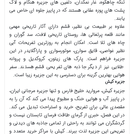
تنگه چاهکوه، غار نمکدان، دلفین های جزیره هنگام و لاک
پشت های پوزه عقابی هستند که در پاییز جلوه ای خاص می
یابند.
علاوه بر طبیعت بی نظیر، قشم دارای آثار تاریخی مهمی
مانند قلعه پرتغالی ها، روستای تاریخی لافت، سد گوران و
چاه های تلا است. امکان انجام به روزترین تفریحات آبی
نظیر غواصی، قایق سواری، موتورسواری و پاراگلایدر در این
جزیره فراهم است. پارک های زیتون، کروکدیل و پروانه
طلایی نیز از دیگر جاذبه های تفریحی قشم هستند. سفر
هوایی بهترین گزینه برای دسترسی به این جزیره زیبا است.
جزیره کیش
جزیره کیش، مروارید خلیج فارس و تنها جزیره مرجانی ایران،
در پاییز آب و هوایی خنک و مطبوع پیدا می کند که آن را به
مقصدی عالی برای تفریح، خرید و استراحت تبدیل می کند.
در این فصل، خبری از گرمای طاقت فرسای تابستان نیست و
گردشگران می توانند به راحتی از تمامی جاذبه های دیدنی و
تفریحی این جزیره لذت ببرند. کیش با مراکز خرید متعدد و