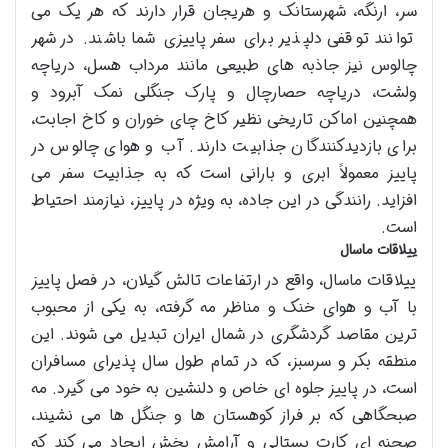
سر، ارنگه، شهرستانک و هریجان قرار دارند که هر یک می
توانند توقفی دلپذیر برای سفر پاییزی شما باشند. در شهر
چالوس نیز جاذبه های طبیعی مانند مرداب هسل، دریاچه
ولشت، دریاچه حصارچال و پارک جنگلی نمک آبرود و
همچنین اماکن تاریخی نظیر کاخ چای خوران و کاخ اجابت،
برای بازدیدکنندگان جذابیت دارند. آب و هوای چالوس در
پاییز معمولاً ابری و بارانی است که به جذابیت سفر می
افزاید. رانندگی در این جاده، به ویژه در پاییز، نیازمند احتیاط
است.
ییلاقات ماسال
ییلاقات ماسال، واقع در ارتفاعات تالش گیلان، در فصل پاییز
با آب و هوای خنک و مناظر مه گرفته، به یکی از محبوب
ترین مقاصد گردشگری در شمال ایران تبدیل می شوند. این
منطقه بکر و سرسبز، که در تمام طول سال پذیرای مسافران
است، در پاییز جلوه ای خاص و دلنشین به خود می گیرد. مه
صبحگاهی که بر فراز کوهستان ها و جنگل ها می نشیند،
صحنه ای کارت پستالی و آرامش بخش ایجاد می کند که