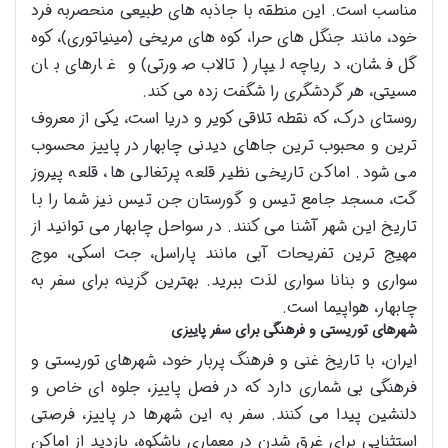
مناسب است. این منطقه با جاذبه های طبیعی منحصربه فرد
خود، مانند جنگل های حرا، کوه های مریخی (مینیاتوری)، کوه
گل فشان، دریاچه لیپار (تالاب صورتی) و غارهای بان
مسیتی، هر گردشگری را شگفت زده می کند.
روستای درک، که نقطه تلاقی کویر و دریا است، یکی از معروف
ترین و محبوب ترین جاهای دیدنی چابهار در پاییز محسوب
می شود. اماکن تاریخی نظیر قلعه پرتغالی ها، قلعه پیروز
گت، مسجد جامع تیس و گورستان جن تیس نیز شما را با
تاریخ این شهر آشنا می کنند. در سواحل چابهار می توانید از
مهیج ترین تفریحات آبی مانند پاراسل، جت اسکی، موج
سواری و بنانا سواری لذت ببرید. بهترین گزینه برای سفر به
چابهار، هواپیما است.
شهرهای توریستی و فرهنگی برای سفر پاییزی
ایران، با تاریخ غنی و فرهنگ پربار خود، شهرهای توریستی و
فرهنگی بی شماری دارد که در فصل پاییز، جلوه ای خاص و
دلنشین پیدا می کنند. سفر به این شهرها در پاییز، فرصتی
استثنایی برای غرق شدن در معماری باشکوه، بازدید از اماکن