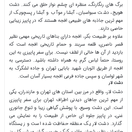
برگ های رنگارنگ، منظره ای چشم نواز خلق می کنند. دشت
هویج، دشت سبواسبان، آبشار موآب و آبشار پسچویک از
مهم ترین جاذبه های طبیعی افجه هستند که در پاییز زیبایی
خاصی دارند.
علاوه بر طبیعت بکر، افجه دارای بناهای تاریخی مهمی نظیر
قصر ناصری، قلعه سربند و حمام تاریخی افجه است که
بازدید از آن ها خالی از لطف نیست. برای سفر پاییزی به این
روستا، حتماً لباس گرم به همراه داشته باشید. دسترسی به
افجه از طریق اتوبان شهید بابایی تهران و جاده لشکرک به
شهر لواسان و سپس جاده فرعی افجه بسیار آسان است.
دشت لار
دشت لار، واقع در مرز بین استان های تهران و مازندران، یکی
از مهم ترین جاهای دیدنی اطراف تهران برای سفر پاییزی
است. این دشت وسیع، با پوشش گیاهی زیبا و تنوع جانوری
غنی، در پاییز جلوه ای خاص از طبیعت را به نمایش می
گذارد. دشت لار یک منطقه حفاظت شده است و زیستگاه
جانورانی نظیر شهباز، عقاب، کبک، خرس، گراز، میش، کل، بز