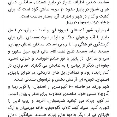
مقاصد دیدنی اطراف شیراز در پاییز هستند. میانگین دمای
هوای شیراز در پاییز حدود ۲۰ درجه سانتی گراد است که برای
گشت و گذار در شهر و اطراف آن، بسیار مناسب است.
جاهای دیدنی اصفهان در پاییز
اصفهان، شهر گنبدهای فیروزه ای و نصف جهان، در فصل
پاییز با آب و هوای خنک و دلپذیر خود، مقصدی عالی برای
گردشگری فرهنگی و تاریخی است. میدان نقش جهان،
مسجد امام، مسجد شیخ لطف الله، عالی قاپو، چهل ستون و
سی و سه پل، در پاییز با نور ملایم خورشید و خلوتی نسبی،
جلوه ای دیگر از زیبایی را به نمایش می گذارند. قدم زدن در
کنار زاینده رود و تماشای پل های تاریخی، در هوای پاییزی
اصفهان، تجربه ای آرامش بخش و فراموش نشدنی است.
شهر ورزنه، در فاصله ۱۰۰ کیلومتری از اصفهان، با کویر زیبا و
گاوچاه سنتی خود، مقصدی متفاوت برای سفر پاییزی است.
در کویر ورزنه می توانید شترسواری، آفرود و زیپ لاین را
تجربه کنید. سیاه کوه، تالاب گاوخونی، خانه میرمیران و ارگ
قورتان نیز از دیگر جاذبه های ورزنه هستند. میانگین دمای