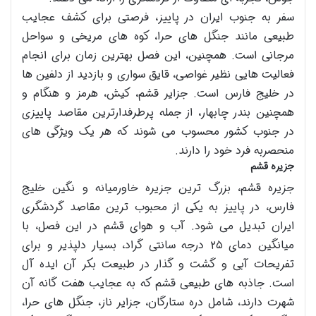
سفر به جنوب ایران در پاییز، فرصتی برای کشف عجایب
طبیعی مانند جنگل های حرا، کوه های مریخی و سواحل
مرجانی است. همچنین، این فصل بهترین زمان برای انجام
فعالیت هایی نظیر غواصی، قایق سواری و بازدید از دلفین ها
در خلیج فارس است. جزایر قشم، کیش، هرمز و هنگام و
همچنین بندر چابهار، از جمله پرطرفدارترین مقاصد پاییزی
در جنوب کشور محسوب می شوند که هر یک ویژگی های
منحصربه فرد خود را دارند.
جزیره قشم
جزیره قشم، بزرگ ترین جزیره خاورمیانه و نگین خلیج
فارس، در پاییز به یکی از محبوب ترین مقاصد گردشگری
ایران تبدیل می شود. آب و هوای قشم در این فصل، با
میانگین دمای ۲۵ درجه سانتی گراد، بسیار دلپذیر و برای
تفریحات آبی و گشت و گذار در طبیعت بکر آن ایده آل
است. جاذبه های طبیعی قشم که به عجایب هفت گانه آن
شهرت دارند، شامل دره ستارگان، جزایر ناز، جنگل های حرا،