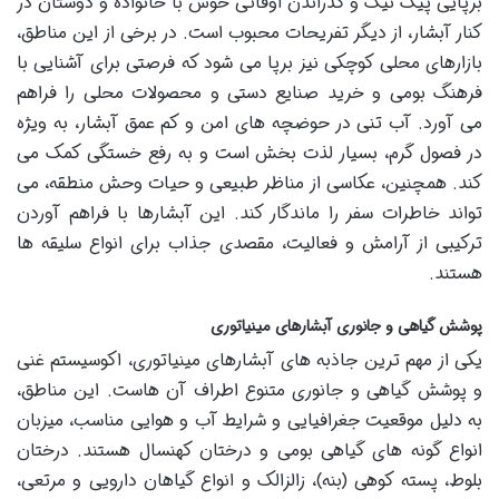
برپایی پیک نیک و گذراندن اوقاتی خوش با خانواده و دوستان در
کنار آبشار، از دیگر تفریحات محبوب است. در برخی از این مناطق،
بازارهای محلی کوچکی نیز برپا می شود که فرصتی برای آشنایی با
فرهنگ بومی و خرید صنایع دستی و محصولات محلی را فراهم
می آورد. آب تنی در حوضچه های امن و کم عمق آبشار، به ویژه
در فصول گرم، بسیار لذت بخش است و به رفع خستگی کمک می
کند. همچنین، عکاسی از مناظر طبیعی و حیات وحش منطقه، می
تواند خاطرات سفر را ماندگار کند. این آبشارها با فراهم آوردن
ترکیبی از آرامش و فعالیت، مقصدی جذاب برای انواع سلیقه ها
هستند.
پوشش گیاهی و جانوری آبشارهای مینیاتوری
یکی از مهم ترین جاذبه های آبشارهای مینیاتوری، اکوسیستم غنی
و پوشش گیاهی و جانوری متنوع اطراف آن هاست. این مناطق،
به دلیل موقعیت جغرافیایی و شرایط آب و هوایی مناسب، میزبان
انواع گونه های گیاهی بومی و درختان کهنسال هستند. درختان
بلوط، پسته کوهی (بنه)، زالزالک و انواع گیاهان دارویی و مرتعی،