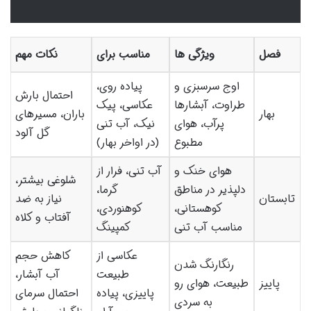
فصل
ویژگی ها
مناسب برای
نکات مهم
اوج سرسبزی و
پیاده روی،
احتمال بارش
طراوت، آبشارها
عکاسی، پیک
بهار
باران، مسیرهای
پرآب، هوای
نیک، آب تنی
گل آلود
مطبوع
(در اواخر بهار)
هوای خنک و
آب تنی، فرار از
شلوغی بیشتر،
دلپذیر در مناطق
گرما،
تابستان
نیاز به ضد
کوهستانی،
کوهنوردی،
آفتاب و کلاه
مناسب آب تنی
کمپینگ
عکاسی از
کاهش حجم
رنگارنگ شدن
طبیعت
آب آبشار،
پاییز
طبیعت، هوای رو
پاییزی، پیاده
احتمال سرمای
به سردی